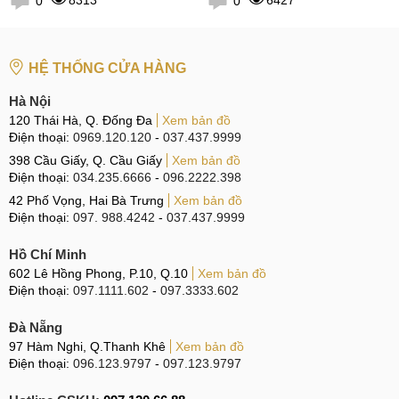
0
0
HỆ THỐNG CỬA HÀNG
Hà Nội
120 Thái Hà, Q. Đống Đa
Xem bản đồ
Điện thoại:
0969.120.120
-
037.437.9999
398 Cầu Giấy, Q. Cầu Giấy
Xem bản đồ
Điện thoại:
034.235.6666
-
096.2222.398
42 Phố Vọng, Hai Bà Trưng
Xem bản đồ
Điện thoại:
097. 988.4242
-
037.437.9999
Hồ Chí Minh
602 Lê Hồng Phong, P.10, Q.10
Xem bản đồ
Điện thoại:
097.1111.602
-
097.3333.602
Đà Nẵng
97 Hàm Nghi, Q.Thanh Khê
Xem bản đồ
Điện thoại:
096.123.9797
-
097.123.9797