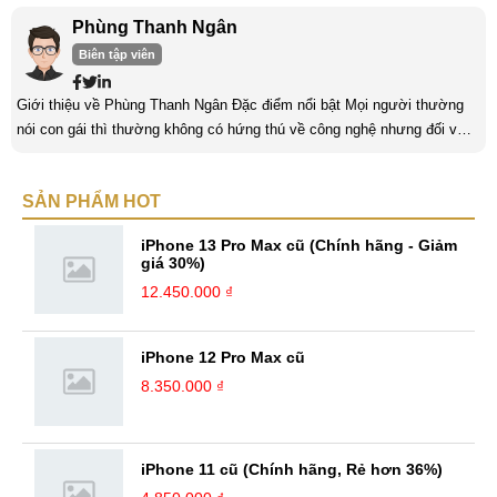
Phùng Thanh Ngân
Biên tập viên
Giới thiệu về Phùng Thanh Ngân Đặc điểm nổi bật Mọi người thường
nói con gái thì thường không có hứng thú về công nghệ nhưng đối với
mình thì khác. Mình có niềm đam mê với lĩnh vực “khó nhằn” này và
luôn dành thời gian để tìm hiểu nó mỗi ngày. Một trong những yếu tố
SẢN PHẨM HOT
quan trọng nhất của con gái khi làm về lĩnh vực công nghệ là phải có
niềm đam mê. Làm bất kỳ công việc khác cũng vậy, nếu ...
iPhone 13 Pro Max cũ (Chính hãng - Giảm
giá 30%)
12.450.000 ₫
iPhone 12 Pro Max cũ
8.350.000 ₫
iPhone 11 cũ (Chính hãng, Rẻ hơn 36%)