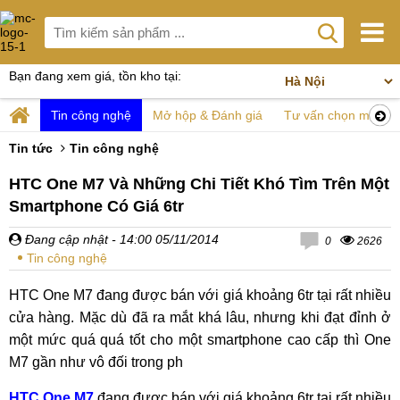
Bạn đang xem giá, tồn kho tại:
Tin công nghệ
Mở hộp & Đánh giá
Tư vấn chọn mua
Tin tức
Tin công nghệ
HTC One M7 Và Những Chi Tiết Khó Tìm Trên Một
Smartphone Có Giá 6tr
Đang cập nhật
- 14:00 05/11/2014
0
2626
Tin công nghệ
HTC One M7 đang được bán với giá khoảng 6tr tại rất nhiều
cửa hàng. Mặc dù đã ra mắt khá lâu, nhưng khi đạt đỉnh ở
một mức quá quá tốt cho một smartphone cao cấp thì One
M7 gần như vô đối trong ph
HTC
One M7
đang được bán với giá khoảng 6tr tại rất nhiều