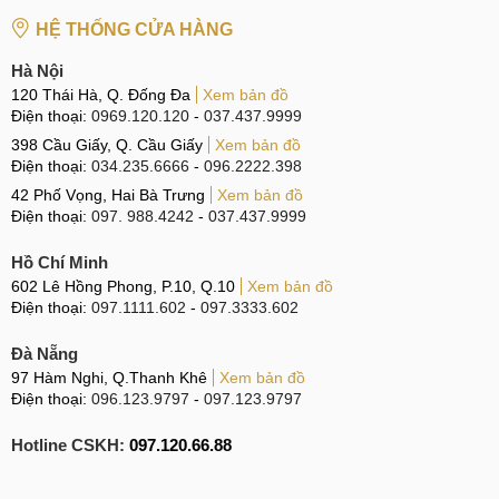
HỆ THỐNG CỬA HÀNG
Hà Nội
120 Thái Hà, Q. Đống Đa
Xem bản đồ
Điện thoại:
0969.120.120
-
037.437.9999
398 Cầu Giấy, Q. Cầu Giấy
Xem bản đồ
Điện thoại:
034.235.6666
-
096.2222.398
42 Phố Vọng, Hai Bà Trưng
Xem bản đồ
Điện thoại:
097. 988.4242
-
037.437.9999
Hồ Chí Minh
602 Lê Hồng Phong, P.10, Q.10
Xem bản đồ
Điện thoại:
097.1111.602
-
097.3333.602
Đà Nẵng
97 Hàm Nghi, Q.Thanh Khê
Xem bản đồ
Điện thoại:
096.123.9797
-
097.123.9797
Hotline CSKH:
097.120.66.88