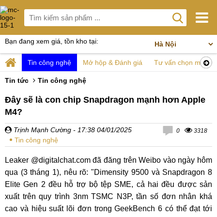
Bạn đang xem giá, tồn kho tại:
Tin công nghệ
Mở hộp & Đánh giá
Tư vấn chọn mua
Tin tức
Tin công nghệ
Đây sẽ là con chip Snapdragon mạnh hơn Apple
M4?
Trịnh Mạnh Cường
- 17:38 04/01/2025
0
3318
Tin công nghệ
Leaker @digitalchat.com đã đăng trên Weibo vào ngày hôm
qua (3 tháng 1), nêu rõ: "Dimensity 9500 và Snapdragon 8
Elite Gen 2 đều hỗ trợ bộ tệp SME, cả hai đều được sản
xuất trên quy trình 3nm TSMC N3P, tần số đơn nhân khá
cao và hiệu suất lõi đơn trong GeekBench 6 có thể đạt tới