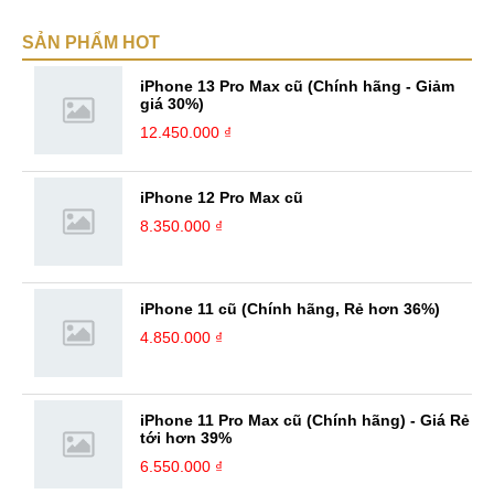
về Hi-Tech. Sự ham học vốn có sẽ đưa bản thân mình tới với nhiều sự
SẢN PHẨM HOT
hiểu biết mới mẻ và thú vị. Tinh thần tự giác và sự chuyên nghiệp là
điều mà mình đang rèn luyện và hướng tới. ...
iPhone 13 Pro Max cũ (Chính hãng - Giảm
giá 30%)
12.450.000 ₫
iPhone 12 Pro Max cũ
8.350.000 ₫
iPhone 11 cũ (Chính hãng, Rẻ hơn 36%)
4.850.000 ₫
iPhone 11 Pro Max cũ (Chính hãng) - Giá Rẻ
tới hơn 39%
6.550.000 ₫