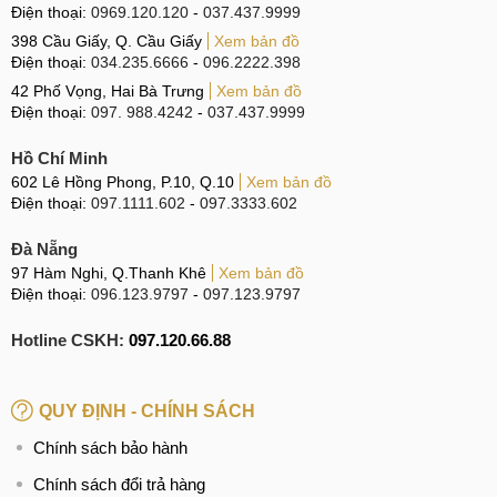
Điện thoại:
0969.120.120
-
037.437.9999
398 Cầu Giấy, Q. Cầu Giấy
Xem bản đồ
Điện thoại:
034.235.6666
-
096.2222.398
42 Phố Vọng, Hai Bà Trưng
Xem bản đồ
Điện thoại:
097. 988.4242
-
037.437.9999
Hồ Chí Minh
602 Lê Hồng Phong, P.10, Q.10
Xem bản đồ
Điện thoại:
097.1111.602
-
097.3333.602
Đà Nẵng
97 Hàm Nghi, Q.Thanh Khê
Xem bản đồ
Điện thoại:
096.123.9797
-
097.123.9797
Hotline CSKH:
097.120.66.88
QUY ĐỊNH - CHÍNH SÁCH
Chính sách bảo hành
Chính sách đổi trả hàng