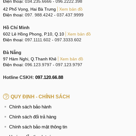
Điện thoại:
034.235.6666
-
096.2222.398
42 Phố Vọng, Hai Bà Trưng
Xem bản đồ
Điện thoại:
097. 988.4242
-
037.437.9999
Hồ Chí Minh
602 Lê Hồng Phong, P.10, Q.10
Xem bản đồ
Điện thoại:
097.1111.602
-
097.3333.602
Đà Nẵng
97 Hàm Nghi, Q.Thanh Khê
Xem bản đồ
Điện thoại:
096.123.9797
-
097.123.9797
Hotline CSKH:
097.120.66.88
QUY ĐỊNH - CHÍNH SÁCH
Chính sách bảo hành
Chính sách đổi trả hàng
Chính sách bảo mật thông tin