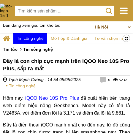
Bạn đang xem giá, tồn kho tại:
Tin công nghệ
Mở hộp & Đánh giá
Tư vấn chọn mua
Tin tức
Tin công nghệ
Đây là con chip cực mạnh trên iQOO Neo 10S Pro
Plus, sắp ra mắt
Trịnh Mạnh Cường
- 14:54 05/05/2025
0
5232
Tin công nghệ
Hôm nay,
iQOO Neo 10S Pro Plus
đã xuất hiện trên trang
web điểm hiệu năng Geekbench. Model này có tên là
V2463A, với điểm đơn lõi là 3.171 và điểm đa lõi là 9.861.
Đây là điện thoại iQOO mạnh nhất cho đến nay, từ đó cũng
tiết lộ con chip được trang bị lên smartphone này. Theo