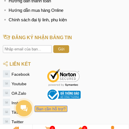
Hướng dẫn thanh toán
Hướng dẫn mua hàng Online
Chính sách đại lý linh, phụ kiện
ĐĂNG KÝ NHẬN BẢNG TIN
Gửi
LIÊN KẾT
Facebook
Youtube
OA Zalo
Instagram
Bạn cần hỗ trợ?
Tiktok
Twitter
0
0