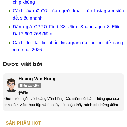
chip khủng
Cách lấy mã QR của người khác trên Instagram siêu
dễ, siêu nhanh
Đánh giá OPPO Find X8 Ultra: Snapdragon 8 Elite -
Đạt 2.903.268 điểm
Cách đọc lại tin nhắn Instagram đã thu hồi dễ dàng,
mới nhất 2026
Được viết bởi
Hoàng Văn Hùng
Biên tập viên
Giới thiệu ngắn về Hoàng Văn Hùng Đặc điểm nổi bật: Thông qua qua
trình làm việc, học tập và tích lũy, tôi nhận thấy mình có những điểm
nổi bật như sau: Tinh thần cầu tiến, ham học hỏi, chịu áp lực cao. Luôn
luôn học tập không ngừng để trau dồi kiến thức phục vụ công việc. Khả
SẢN PHẨM HOT
năng làm việc độc lập, làm việc nhóm tốt. Yêu thích chạy bộ, nghe