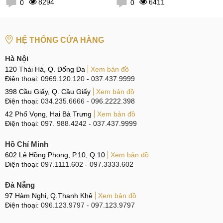
8294
6411
0
0
HỆ THỐNG CỬA HÀNG
Hà Nội
120 Thái Hà, Q. Đống Đa
Xem bản đồ
Điện thoại:
0969.120.120
-
037.437.9999
398 Cầu Giấy, Q. Cầu Giấy
Xem bản đồ
Điện thoại:
034.235.6666
-
096.2222.398
42 Phố Vọng, Hai Bà Trưng
Xem bản đồ
Điện thoại:
097. 988.4242
-
037.437.9999
Hồ Chí Minh
602 Lê Hồng Phong, P.10, Q.10
Xem bản đồ
Điện thoại:
097.1111.602
-
097.3333.602
Đà Nẵng
97 Hàm Nghi, Q.Thanh Khê
Xem bản đồ
Điện thoại:
096.123.9797
-
097.123.9797