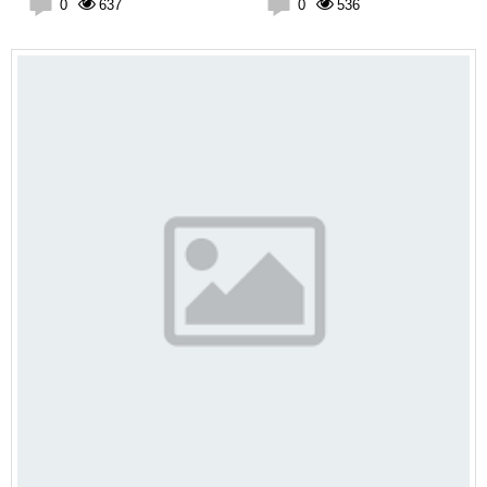
chung ColorOS
0
637
0
536