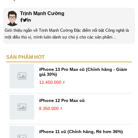
Trịnh Mạnh Cường
Giới thiệu ngắn về Trịnh Mạnh Cường Đặc điểm nổi bật Công nghệ là
một điều thú vị, mình luôn dành sự chú ý cho các sản phẩm
smartphone và viễn thông mới. Mình thường xuyên theo dõi và học hỏi
về Hi-Tech. Sự ham học vốn có sẽ đưa bản thân mình tới với nhiều sự
SẢN PHẨM HOT
hiểu biết mới mẻ và thú vị. Tinh thần tự giác và sự chuyên nghiệp là
điều mà mình đang rèn luyện và hướng tới. ...
iPhone 13 Pro Max cũ (Chính hãng - Giảm
giá 30%)
12.450.000 ₫
iPhone 12 Pro Max cũ
8.350.000 ₫
iPhone 11 cũ (Chính hãng, Rẻ hơn 36%)