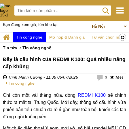
Bạn đang xem giá, tồn kho tại:
Tin công nghệ
Mở hộp & Đánh giá
Tư vấn chọn mua
Tin tức
Tin công nghệ
Đây là cấu hình của REDMI K100: Quá nhiều nâng
cấp khủng
Trịnh Mạnh Cường
- 11:35 06/07/2026
0
1644
Tin công nghệ
Chỉ còn một vài tháng nữa, dòng
REDMI K100
sẽ chính
thức ra mắt tại Trung Quốc. Mới đây, thông số cấu hình vừa
phiên bản tiêu chuẩn đã rò rỉ gần như toàn bộ, khiến các fan
đứng ngồi không yên.
Một chiếc điện thoại Xiaomi mới với số hiệu model M511CD