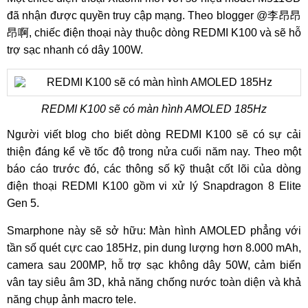
đã nhận được quyền truy cập mạng. Theo blogger @李昂昂
昂啊, chiếc điện thoại này thuộc dòng REDMI K100 và sẽ hỗ
trợ sạc nhanh có dây 100W.
REDMI K100 sẽ có màn hình AMOLED 185Hz
Người viết blog cho biết dòng REDMI K100 sẽ có sự cải
thiện đáng kể về tốc độ trong nửa cuối năm nay. Theo một
báo cáo trước đó, các thông số kỹ thuật cốt lõi của dòng
điện thoại REDMI K100 gồm vi xử lý Snapdragon 8 Elite
Gen 5.
Smarphone này sẽ sở hữu: Màn hình AMOLED phẳng với
tần số quét cực cao 185Hz, pin dung lượng hơn 8.000 mAh,
camera sau 200MP, hỗ trợ sạc không dây 50W, cảm biến
vân tay siêu âm 3D, khả năng chống nước toàn diện và khả
năng chụp ảnh macro tele.