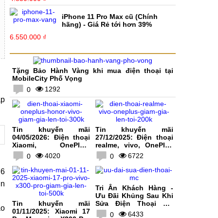
iPhone 11 Pro Max cũ (Chính
hãng) - Giá Rẻ tới hơn 39%
6.550.000 ₫
Tặng Bảo Hành Vàng khi mua điện thoại tại
MobileCity Phố Vọng
1292
0
áp
Tin khuyến mãi
Tin khuyến mãi
04/05/2026: Điện thoại
27/12/2025: Điện thoại
Xiaomi, OnePlus,
realme, vivo, OnePlus
HONOR, vivo giảm giá
giảm giá lên tới 200K
4020
6722
0
0
lên tới 300K
 6
in
Tri Ân Khách Hàng -
Ưu Đãi Khủng Sau Khi
Tin khuyến mãi
Sửa Điện Thoại Tại
ao
01/11/2025: Xiaomi 17
MobileCity
6433
0