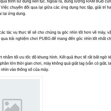
g quá trình sử dụng liên tục. Ngoài ra, dung lượng RAM 8GB cũ
iệc chuyển đổi qua lại giữa các ứng dụng học tập, giải trí h
ải lại ứng dụng.
 các tác vụ thực tế sẽ cho chúng ta góc nhìn tốt hơn về máy, v
qua trải nghiệm chơi PUBG để mang đến góc nhìn tốt nhất c
nhằm tối ưu tốc độ khung hình. Kết quả thực tế rất bất ngờ k
ần lớn thời gian chơi, máy không quá giật lag (vẫn có giật, l
 nhìn vào thông số của máy.