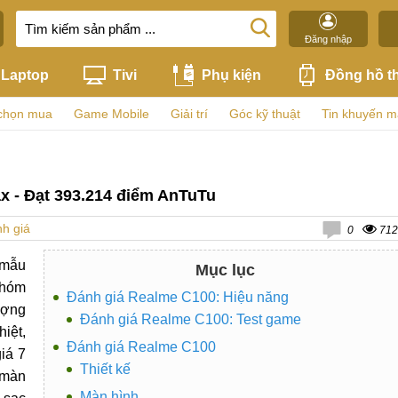
Đăng nhập
Laptop
Tivi
Phụ kiện
Đồng hồ t
chọn mua
Game Mobile
Giải trí
Góc kỹ thuật
Tin khuyến m
x - Đạt 393.214 điểm AnTuTu
h giá
0
712
 mẫu
Mục lục
nhóm
Đánh giá Realme C100: Hiệu năng
ượng
Đánh giá Realme C100: Test game
iệt,
Đánh giá Realme C100
iá 7
Thiết kế
 màn
Màn hình