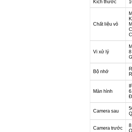
Kích thước
1
M
K
Chất liệu vỏ
M
C
C
M
Vi xử lý
8
G
R
Bộ nhớ
R
I
Màn hình
6
Đ
5
Camera sau
Q
8
Camera trước
Q