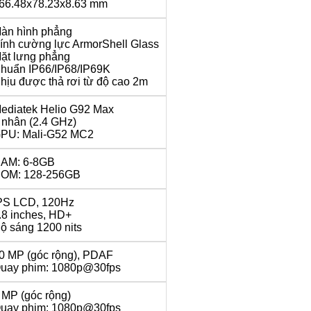
66.48x78.23x8.63 mm
àn hình phẳng
ính cường lực ArmorShell Glass
ặt lưng phẳng
huẩn IP66/IP68/IP69K
hịu được thả rơi từ độ cao 2m
ediatek Helio G92 Max
 nhân (2.4 GHz)
PU: Mali-G52 MC2
AM: 6-8GB
OM: 128-256GB
PS LCD, 120Hz
.8 inches, HD+
ộ sáng 1200 nits
0 MP (góc rộng), PDAF
uay phim: 1080p@30fps
 MP (góc rộng)
uay phim: 1080p@30fps