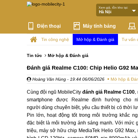
Xem giá, tồn kho tại:
Điện thoại
Máy tính bảng
Tin công nghệ
Mở hộp & Đánh giá
Tư vấn 
Tin tức
Mở hộp & Đánh giá
Đánh giá Realme C100: Chip Helio G92 Ma
Hoàng Văn Hùng
- 19:44 06/06/2026
Mở hộp & Đán
Cùng đội ngũ MobileCity
đánh giá Realme C100
,
smartphone được Realme định hướng cho 
người dùng chuyên biệt, yêu cầu thiết bị có thời l
Pin lớn, hoạt động tốt trong môi trường khắc ngh
đặc biệt là môi trường ánh sáng mạnh. Với mức g
triệu, máy sở hữu chip MediaTek Helio G92 Max,