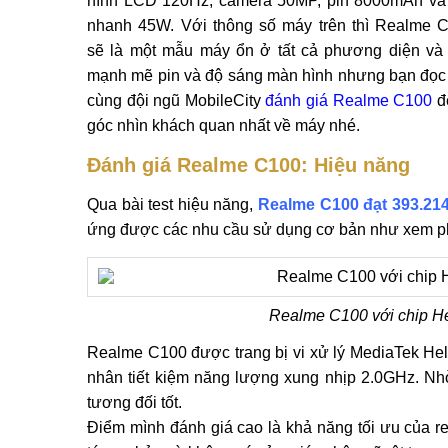
hình LCD 120Hz, camera 50MP, pin 8000mAh và
nhanh 45W. Với thông số máy trên thì Realme 
sẽ là một mẫu máy ổn ở tất cả phương diện và
mạnh mẽ pin và độ sáng màn hình nhưng bạn đọc
cùng đội ngũ MobileCity
đánh giá Realme C100
đ
góc nhìn khách quan nhất về máy nhé.
Đánh giá Realme C100: Hiệu năng
Qua bài test hiệu năng,
Realme C100 đạt 393.21
ứng được các nhu cầu sử dụng cơ bản như xem ph
Realme C100 với chip H
Realme C100 được trang bị vi xử lý MediaTek He
nhân tiết kiệm năng lượng xung nhịp 2.0GHz. Nhờ
tương đối tốt.
Điểm mình đánh giá cao là khả năng tối ưu của r