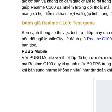
tác cơ bản và không có cảm giác chậm rõ rệt tron
giúp Realme C100 đa nhiệm tương đối thoải mái. V
mạng xã hội diễn ra khá mượt và ít gặp tình trạng t
Đánh giá Realme C100: Test game
Bên cạnh thông số thì việc test trực tiếp máy qua
nên đội ngũ MobileCity sẽ đánh giá
Realme C100
bạn đọc.
PUBG Mobile
Với PUBG Mobile với thiết lập đồ họa ở mức mượt 
mà Realme C100 duy trì quanh mức 50 FPS trong ph
khi bắn súng nhưng không nhiều) như dự đoán khi