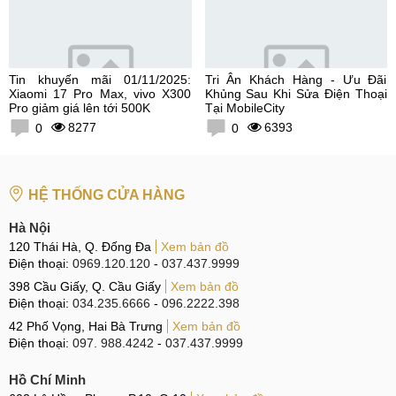
Tin khuyến mãi 01/11/2025:
Tri Ân Khách Hàng - Ưu Đãi
Xiaomi 17 Pro Max, vivo X300
Khủng Sau Khi Sửa Điện Thoại
Pro giảm giá lên tới 500K
Tại MobileCity
8277
6393
0
0
HỆ THỐNG CỬA HÀNG
Hà Nội
120 Thái Hà, Q. Đống Đa
Xem bản đồ
Điện thoại:
0969.120.120
-
037.437.9999
398 Cầu Giấy, Q. Cầu Giấy
Xem bản đồ
Điện thoại:
034.235.6666
-
096.2222.398
42 Phố Vọng, Hai Bà Trưng
Xem bản đồ
Điện thoại:
097. 988.4242
-
037.437.9999
Hồ Chí Minh