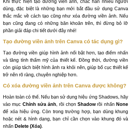
Khi thực hiện tạo đường viền ảnh, chắc hẳn nhiều người
dùng, đặc biệt là những bạn mới bắt đầu sử dụng Canva
thắc mắc về cách tạo cũng như xóa đường viền ảnh. Nếu
bạn cũng đang có những băn khoăn trên, thì đừng bỏ lỡ
phần giải đáp chi tiết dưới đây nhé!
Tạo đường viền ảnh trên Canva có tác dụng gì?
Tạo đường viền giúp hình ảnh nổi bật hơn, tạo điểm nhấn
và tăng tính thẩm mỹ của thiết kế. Đồng thời, đường viền
còn giúp tách biệt hình ảnh ra khỏi nên, giúp bố cục thiết kế
trở nên rõ ràng, chuyên nghiệp hơn.
Có xóa đường viền ảnh trên Canva được không?
Hoàn toàn có thể. Nếu bạn sử dụng hiệu ứng Shadows, hãy
vào mục
Chỉnh sửa ảnh
, rồi chọn
Shadow
rồi nhấn
None
để xóa hiệu ứng. Còn trong trường hợp, bạn dùng khung
hoặc nét & hình dạng, bạn chỉ cần chọn vào khung đó và
nhấn
Delete (Xóa)
.