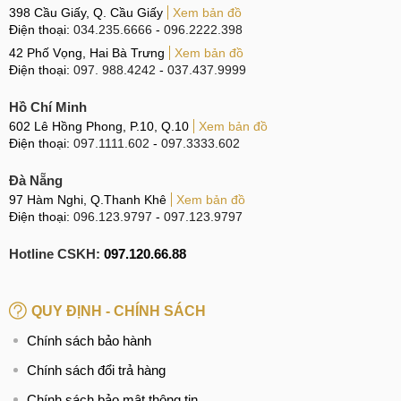
398 Cầu Giấy, Q. Cầu Giấy
Xem bản đồ
Điện thoại:
034.235.6666
-
096.2222.398
42 Phố Vọng, Hai Bà Trưng
Xem bản đồ
Điện thoại:
097. 988.4242
-
037.437.9999
Hồ Chí Minh
602 Lê Hồng Phong, P.10, Q.10
Xem bản đồ
Điện thoại:
097.1111.602
-
097.3333.602
Đà Nẵng
97 Hàm Nghi, Q.Thanh Khê
Xem bản đồ
Điện thoại:
096.123.9797
-
097.123.9797
Hotline CSKH:
097.120.66.88
QUY ĐỊNH - CHÍNH SÁCH
Chính sách bảo hành
Chính sách đổi trả hàng
Chính sách bảo mật thông tin