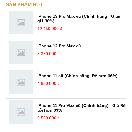
SẢN PHẨM HOT
sẽ nhận được thêm nhiều bài học cũng như kinh nghiệm quý giá. Đặc
biệt, với niềm đam mê đi du lịch đã mang lại cho mình tinh ...
iPhone 13 Pro Max cũ (Chính hãng - Giảm
giá 30%)
12.450.000 ₫
iPhone 12 Pro Max cũ
8.350.000 ₫
iPhone 11 cũ (Chính hãng, Rẻ hơn 36%)
4.850.000 ₫
iPhone 11 Pro Max cũ (Chính hãng) - Giá Rẻ
tới hơn 39%
6.550.000 ₫