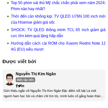
Top 50 phim sát thủ Mỹ chắc chắn phải xem năm 2024:
Phim nào hay nhất?
Thời đến cản không kịp: TV QLED U76N 100 inch mới
của Hisense giảm giá sốc
SHOCK: TV QLED thông minh TCL 65 inch giảm giá
cực lớn kèm quà tặng hấp dẫn
Hướng dẫn cách cài ROM cho Xiaomi Redmi Note 12
4G (EU) siêu mượt
Được viết bởi
Nguyễn Thị Kim Ngân
Biên tập viên
Giới thiệu ngắn về Nguyễn Thị Kim Ngân Đặc điểm nổi bật Là một
người ham học hỏi và chăm chỉ tìm tòi, mình luôn cố gắng hoàn thành
tốt công việc và phát triển bản thân. Mình mong muốn được làm việc ở
môi trường năng động, sáng tạo và với khả năng thích nghi tốt, mình