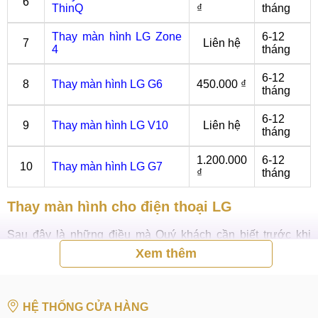
6
ThinQ
₫
tháng
Thay màn hình LG Zone
6-12
7
Liên hệ
4
tháng
6-12
8
Thay màn hình LG G6
450.000 ₫
tháng
6-12
9
Thay màn hình LG V10
Liên hệ
tháng
1.200.000
6-12
10
Thay màn hình LG G7
₫
tháng
Thay màn hình cho điện thoại LG
Sau đây là những điều mà Quý khách cần biết trước khi
thay màn hình cho điện thoại LG ngay sau đây!
Xem thêm
Các loại màn hình
Có nhiều loại màn hình thay thế cho điện thoại tùy thuộc vào
HỆ THỐNG CỬA HÀNG