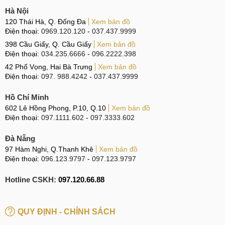
từng dòng sản phẩm và mức độ sửa chữa. Dưới đây là một
Hà Nội
số loại màn hình thay thế cho LG:
120 Thái Hà, Q. Đống Đa
Xem bản đồ
Điện thoại:
0969.120.120
-
037.437.9999
Màn hình LCD:
Đây là loại màn hình phổ biến nhất và
398 Cầu Giấy, Q. Cầu Giấy
Xem bản đồ
thường được sử dụng cho các dòng điện thoại giá rẻ. Màn
Điện thoại:
034.235.6666
-
096.2222.398
hình LCD có độ phân giải thấp hơn so với các loại màn hình
42 Phố Vọng, Hai Bà Trưng
Xem bản đồ
khác nhưng giá thành lại rất hợp lý.
Điện thoại:
097. 988.4242
-
037.437.9999
Màn hình OLED:
Đây là loại màn hình cao cấp hơn so với
Hồ Chí Minh
LCD và được sử dụng cho các dòng điện thoại cao cấp.
602 Lê Hồng Phong, P.10, Q.10
Xem bản đồ
Điện thoại:
097.1111.602
-
097.3333.602
Màn hình OLED có độ phân giải cao hơn và màu sắc rực rỡ
hơn so với LCD.
Đà Nẵng
97 Hàm Nghi, Q.Thanh Khê
Xem bản đồ
Màn hình Super AMOLED:
Đây là một loại màn hình
Điện thoại:
096.123.9797
-
097.123.9797
AMOLED đặc biệt được sử dụng cho các dòng điện thoại
cao cấp. Có độ phân giải cao màu sắc rực rỡ và độ tương
Hotline CSKH:
097.120.66.88
phản tốt hơn so với AMOLED.
Màn hình AMOLED:
Đây là một loại màn hình OLED đặc
QUY ĐỊNH - CHÍNH SÁCH
biệt được sử dụng cho các dòng điện thoại cao cấp. Màn