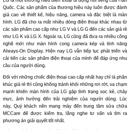
LG là một thương hiệu điện thoại di động nổi tiếng của Hàn
Quốc. Các sản phẩm của thương hiệu này luôn được đánh
giá cao về thiết kế, hiệu năng, camera và đặc biệt là màn
hình. LG đã cho ra mắt nhiều dòng điện thoại khác nhau từ
các sản phẩm cao cấp như LG V và LG G đến các sản giá rẻ
như LG K và LG X. Ngoài ra, LG cũng đã đưa ra nhiều công
nghệ mới như màn hình cong camera kép và tính năng
Always-On Display. Hiện nay LG vẫn tiếp tục phát triển và
cải tiến các sản phẩm điện thoại của mình để đáp ứng nhu
cầu của người dùng.
Đối với những chiếc điện thoại cao cấp nhất hay chỉ là phân
khúc giá rẻ thì cũng không tránh khỏi những rơi rớt, va chạm
mạnh khiến màn hình của LG gặp tình trạng sọc kẻ, chảy
mực, ảnh hưởng đến trải nghiệm của người dùng. Lúc
này, Quý khách nên mang máy đến trung tâm sửa chữa
MCCare để được kiểm tra, lắng nghe tư vấn và tìm ra
phương án giải quyết tốt nhất.