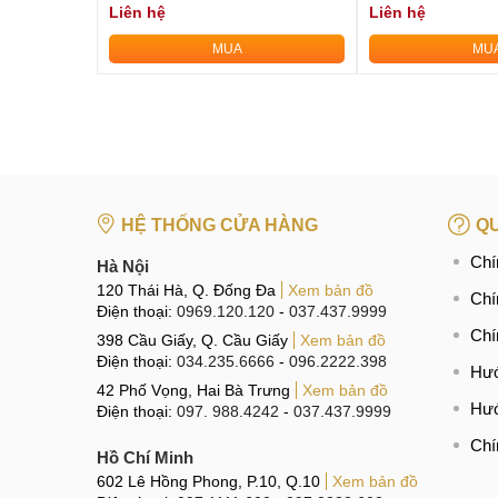
Liên hệ
Liên hệ
MUA
MU
HỆ THỐNG CỬA HÀNG
QU
Chí
Hà Nội
120 Thái Hà, Q. Đống Đa
Xem bản đồ
Chí
Điện thoại:
0969.120.120
-
037.437.9999
Chí
398 Cầu Giấy, Q. Cầu Giấy
Xem bản đồ
Điện thoại:
034.235.6666
-
096.2222.398
Hướ
42 Phố Vọng, Hai Bà Trưng
Xem bản đồ
Hướ
Điện thoại:
097. 988.4242
-
037.437.9999
Chí
Hồ Chí Minh
602 Lê Hồng Phong, P.10, Q.10
Xem bản đồ