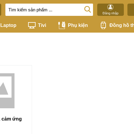
Đăng nhập
Laptop
Tivi
Phụ kiện
Đồng hồ t
, cảm ứng