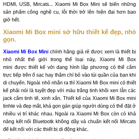
HDMI, USB, Mircats... Xiaomi Mi Box Mini sẽ biến những
sản phẩm công nghệ cu, lỗi thời trở lên hiện đại hơn bao
giờ hết.
Xiaomi Mi Box mini sở hữu thiết kế đẹp, nhỏ
gọn.
Xiaomi Mi Box Mini
chính hãng giá rẻ được xem là thiết bị
nhỏ nhất thế giới trong thể loại này, Xiaomi Mi Box
mini được thiết kế với dạng hình lập phương có thể cắm
trực tiếp trên ổ sạc hay thậm chí bỏ vào túi quần của bạn khi
di chuyển. Ngoài nhỏ nhắn ra thì Xiaomi Mi Box mini có thiết
kế phải nói là tuyệt đẹp với màu trắng tinh khôi xen lẫn các
jack cắm tinh tế, xinh xắn. Thiết kế của Xiaomi Mi Box mini
tinhte và đẹp mắt, khá gọn gàn giúp người dùng có thể đặt ở
nhiều vị trí khác nhau. Ngoài ra Xiaomi Mi Box còn có khả
năng kết nối Bluetootk không dây và chuẩn kết nối Mircats
để kết nối với các thiết bị di động khác.