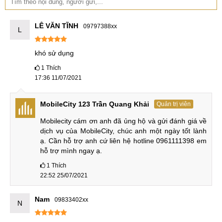
LÊ VĂN TĨNH
09797388xx
L
khó sử dụng
1
Thích
17:36 11/07/2021
MobileCity 123 Trần Quang Khải
Quản trị viên
Mobilecity cám ơn anh đã ủng hộ và gửi đánh giá về 
dịch vụ của MobileCity, chúc anh một ngày tốt lành 
ạ. Cần hỗ trợ anh cứ liên hệ hotline 0961111398 em 
hỗ trợ mình ngay ạ.
1
Thích
22:52 25/07/2021
Nam
09833402xx
N