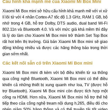
Cấu hình khá mạnh mẽ của Xiaomi Mi Box Mini
Xiaomi Mi Box mini sở hữu cấu hình khá mạnh mẽ với vi xử
lí lõi tứ với 4 nhân Cortex-A7 tốc độ 1.3 GHz, RAM 1 GB, bộ
nhớ trong 4 GB, hỗ trợ Dolby, DTS audio, dual band Wi-Fi
802.11n và Bluetooth 4.0. Và với mức giá khá mềm thì đây
là lý do làm cho Xiaomi Mi Box mini trở thành Set Top Box
rất hot trên thị trường. Giá bán Xiaomi Mi Box mini sẽ giao
động không nhiều và được các hãng thông báo trong thời
gian sớm nhất.
Các kết nối sẵn có trên Xiaomi Mi Box mini
Xiaomi Mi Box mini đi kèm với bộ điều khiển từ xa thông
qua công nghệ Bluetooth, Xiaomi Mi Box mini có thể điều
khiển cả những thiết bị xung quanh như loa, TV (được hỗ
trợ Bluetooth). Xiaomi Mi Box mini còn được tích hợp một
cổng ra HDMI. Hơn nữa, Xiaomi Mi Box mini hỗ trợ thế hệ
tiếp theo của công nghệ tream nội dung h.265, điều đó cho
phép giảm 50% băng thông và có thể truyền tải tốt video