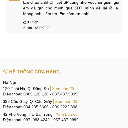
Em chào anh! Chi tiết SP cũng như voucher giảm giá 
em đã gửi cho mình qua SĐT mình để lại rồi ạ. 
Mong anh kiểm tra. Em cảm ơn anh!
0
Thích
21:08 16/09/2020
HỆ THỐNG CỬA HÀNG
Hà Nội
120 Thái Hà, Q. Đống Đa
Xem bản đồ
Điện thoại:
0969.120.120
-
037.437.9999
398 Cầu Giấy, Q. Cầu Giấy
Xem bản đồ
Điện thoại:
034.235.6666
-
096.2222.398
42 Phố Vọng, Hai Bà Trưng
Xem bản đồ
Điện thoại:
097. 988.4242
-
037.437.9999