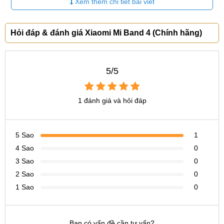
Xem thêm chi tiết bài viết
Hỏi đáp & đánh giá Xiaomi Mi Band 4 (Chính hãng)
5/5
1 đánh giá và hỏi đáp
5 Sao
1
Thiết kế nhỏ gọn, thể thao
4 Sao
0
Dòng Mi Band này cũng cho cảm giác đeo nhẹ nhàng, dây
3 Sao
0
cao su mềm mịn đem đến cảm giác dễ chịu cho phần cổ tay,
2 Sao
0
dù có đeo cả ngày cũng không hề có cảm giác khó chịu.
1 Sao
0
Chế độ theo dõi sức khỏe chuyên sâu
Vòng đeo tay thông minh Xiaomi sẽ giúp bạn theo dõi sức
Bạn có vấn đề cần tư vấn?