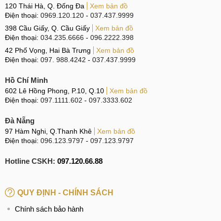
120 Thái Hà, Q. Đống Đa
Xem bản đồ
điều khiển các thiết bị thông minh trong nhà bằng giọng nói.
Điện thoại:
0969.120.120
-
037.437.9999
Bên cạnh đó, Xiao AI còn có thể kiểm tra thông tin thời tiết
398 Cầu Giấy, Q. Cầu Giấy
Xem bản đồ
hoặc dịch thuật nhanh chóng.
Điện thoại:
034.235.6666
-
096.2222.398
42 Phố Vọng, Hai Bà Trưng
Xem bản đồ
Điện thoại:
097. 988.4242
-
037.437.9999
Điều khiển qua trợ lý ảo Xiao AI
Hồ Chí Minh
602 Lê Hồng Phong, P.10, Q.10
Xem bản đồ
Ngoài ra, Mi Band thế hệ 4 còn có thể kết nối với điện thoại
Điện thoại:
097.1111.602
-
097.3333.602
và điều chỉnh bài hát cực nhạy, kèm theo nhiều chức năng
như tăng giảm âm lượng, chuyển bài trước hoặc kế tiếp,
Đà Nẵng
play hoặc dừng nhạc.
97 Hàm Nghi, Q.Thanh Khê
Xem bản đồ
Điện thoại:
096.123.9797
-
097.123.9797
Chống nước 5ATM, tha hồ bơi lội
Hotline CSKH:
097.120.66.88
Nếu bạn có sử dụng Mi Band thế hệ 4 khi đi mưa, đi bơi
hoặc đi tắm cũng không cần quá lo lắng bởi vòng tay được
trang bị tính năng chống nước 5ATM, có khả năng kháng
QUY ĐỊNH - CHÍNH SÁCH
nước ở độ sâu 50m, thông qua trải nghiệm thực tế cho thấy
Chính sách bảo hành
sản phẩm vẫn hoạt động tốt kể cả khi bởi liên tục trong 1