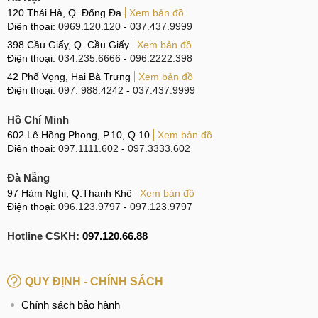
120 Thái Hà, Q. Đống Đa
Xem bản đồ
Điện thoại:
0969.120.120
-
037.437.9999
398 Cầu Giấy, Q. Cầu Giấy
Xem bản đồ
Điện thoại:
034.235.6666
-
096.2222.398
42 Phố Vọng, Hai Bà Trưng
Xem bản đồ
Điện thoại:
097. 988.4242
-
037.437.9999
Hồ Chí Minh
602 Lê Hồng Phong, P.10, Q.10
Xem bản đồ
Điện thoại:
097.1111.602
-
097.3333.602
Đà Nẵng
97 Hàm Nghi, Q.Thanh Khê
Xem bản đồ
Điện thoại:
096.123.9797
-
097.123.9797
Hotline CSKH:
097.120.66.88
QUY ĐỊNH - CHÍNH SÁCH
Chính sách bảo hành