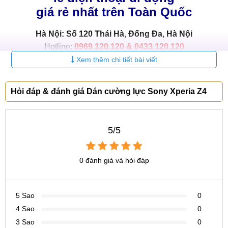
giá rẻ nhất trên Toàn Quốc
Hà Nội: Số 120 Thái Hà, Đống Đa, Hà Nội
Hotline:
0969.120.120 & 0433.120.120
Xem thêm chi tiết bài viết
HCM: Số 123 Trần Quang Khải, Q.1, P.Tân Định, TP.HCM
Hotline:
0965.123.123 & 0822.300.600
Hỏi đáp & đánh giá Dán cường lực Sony Xperia Z4
5/5
0 đánh giá và hỏi đáp
5 Sao
0
4 Sao
0
3 Sao
0