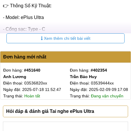
👉 Thông Số Kỹ Thuật:
- Model: ePlus Ultra
- Cổng sạc: Type - C
Xem thêm chi tiết bài viết
- Bluetooth: 5.3
- Dung lượng pin: 3.7V/45mAh
Đơn hàng mới nhất
- Dung lượng sạc: 3.7V/360mAh
Đơn hàng:
#451640
Đơn hàng:
#402354
- Thời gian nghe: 8h
Anh Lương
Trần Bảo Huy
Điện thoại: 03536820xx
Điện thoại: 03539444xx
- Trở kháng 32 Ohm
Ngày đặt: 2025-07-18 11:52:47
Ngày đặt: 2025-02-09 09:17:08
Trạng thái:
Hoàn tất
Trạng thái:
Đang vận chuyển
👉 Bảo Hành Uy Tín:
- Bảo hành chính hãng 3 tháng, lỗi 1 đổi 1.
Hỏi đáp & đánh giá Tai nghe ePlus Ultra
- Hỗ trợ đổi trả nếu sản phẩm lỗi do nhà sản xuất hoặc hư
hỏng trong quá trình vận chuyển.