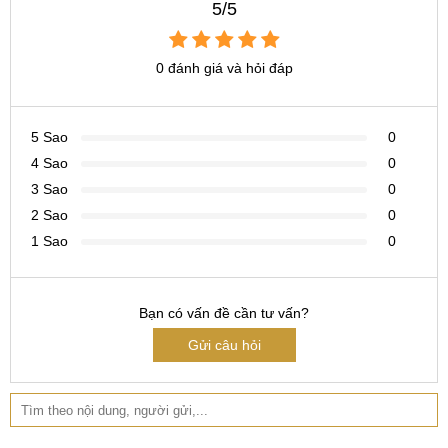
5/5
Hãy sở hữu ngay Tai nghe ePlus Ultra giá hôm nay!
0 đánh giá và hỏi đáp
#tainghedienthoai #eplusultra#tainghebluetooth #gaming
Tai nghe ePlus Ultra giá bao nhiêu?
5 Sao
0
Chiếc tai nghe được trang bị một chip hoàn toàn mới, giúp
4 Sao
0
cải thiện tốc độ kết nối và chuyển đổi giữa các thiết bị một
3 Sao
0
cách nhanh chóng. Chip mới này đem lại trải nghiệm kết nối
2 Sao
0
mượt mà và ổn định hơn, cho phép người dùng dễ dàng kết
1 Sao
0
nối tai nghe với các thiết bị di động, máy tính hoặc các thiết
bị khác mà họ sử dụng hàng ngày.
Bạn có vấn đề cần tư vấn?
Với tốc độ kết nối và khả năng chuyển đổi nhanh chóng này,
người dùng có thể tận hưởng âm nhạc và trải nghiệm âm
Gửi câu hỏi
thanh một cách liền mạch trên các thiết bị khác nhau mà
không gặp bất kỳ gián đoạn nào. Điều này tạo ra sự tiện lợi
và linh hoạt cho người dùng, cho phép họ thưởng thức âm
nhạc yêu thích mà không bị hạn chế bởi việc kết nối và