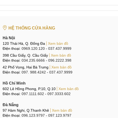
chuyển đổi thiết bị.
Bảng giá tai nghe ePlus Ultra
HỆ THỐNG CỬA HÀNG
Bảo
STT
Tai nghe
Giá
hành
Hà Nội
120 Thái Hà, Q. Đống Đa
Xem bản đồ
350.000
3
1
Tai nghe ePlus Ultra
Điện thoại:
0969.120.120
-
037.437.9999
₫
tháng
398 Cầu Giấy, Q. Cầu Giấy
Xem bản đồ
Tai nghe
AirPods 2 Rep 1:1
379.000
3
Điện thoại:
034.235.6666
-
096.2222.398
2
Hổ Vằn
₫
tháng
42 Phố Vọng, Hai Bà Trưng
Xem bản đồ
Điện thoại:
097. 988.4242
-
037.437.9999
Tai nghe
AirPods Pro 2 Rep
555.000
3
3
1:1
₫
tháng
Hồ Chí Minh
602 Lê Hồng Phong, P.10, Q.10
Xem bản đồ
470.000
3
4
Tai nghe
AirPods 2 Hổ Vằn
Điện thoại:
097.1111.602
-
097.3333.602
₫
tháng
Đà Nẵng
480.000
3
5
Tai nghe
AirPods 3 Hổ Vằn
₫
tháng
97 Hàm Nghi, Q.Thanh Khê
Xem bản đồ
Điện thoại:
096.123.9797
-
097.123.9797