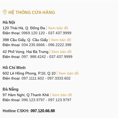
HỆ THỐNG CỬA HÀNG
Hà Nội
120 Thái Hà, Q. Đống Đa
Xem bản đồ
Điện thoại:
0969.120.120
-
037.437.9999
398 Cầu Giấy, Q. Cầu Giấy
Xem bản đồ
Điện thoại:
034.235.6666
-
096.2222.398
42 Phố Vọng, Hai Bà Trưng
Xem bản đồ
Điện thoại:
097. 988.4242
-
037.437.9999
Hồ Chí Minh
602 Lê Hồng Phong, P.10, Q.10
Xem bản đồ
Điện thoại:
097.1111.602
-
097.3333.602
Đà Nẵng
97 Hàm Nghi, Q.Thanh Khê
Xem bản đồ
Điện thoại:
096.123.9797
-
097.123.9797
Hotline CSKH:
097.120.66.88