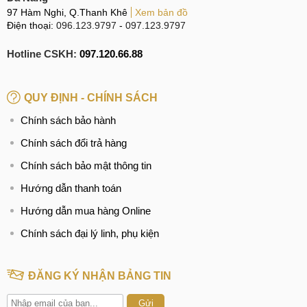
Động cơ không chổi than mạnh mẽ
97 Hàm Nghi, Q.Thanh Khê
Xem bản đồ
Điện thoại:
096.123.9797
-
097.123.9797
Thiết bị làm việc có hiệu quả hay không phụ thuộc phần lớn
Hotline CSKH:
097.120.66.88
vào động cơ của máy massage. Rất may nhà sản xuất đã
mạnh tay trang bị hẳn động cơ không chổi than, ưu điểm
của nó chính là tuổi thọ sẽ dài hơn nhiều so với các động cơ
QUY ĐỊNH - CHÍNH SÁCH
thông thường sử dụng công nghệ cũ vẫn còn xuất hiện trên
Chính sách bảo hành
thị trường.
Chính sách đổi trả hàng
Chính sách bảo mật thông tin
Động cơ không chổi than mạnh mẽ
Hướng dẫn thanh toán
Pin dung lượng 2.000 mAh
Hướng dẫn mua hàng Online
Một thiết bị cầm tay chắc chắn sẽ không sử dụng nguồn
Chính sách đại lý linh, phụ kiện
điện cắm dây trực tiếp mà thay vào đó sẽ phải dùng nguồn
điện từ pin. Vậy nên pin là yếu tốt rất quan trọng. Bởi nếu
dung lượng không đủ mà quá nhanh hết thì sẽ ảnh hưởng
ĐĂNG KÝ NHẬN BẢNG TIN
tiêu cực tới trải nghiệm sử dụng, ngắt quãng quá trình thư
Gửi