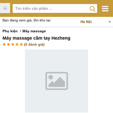
Bạn đang xem giá, tồn kho tại:
Phụ kiện
Máy massage
Máy massage cầm tay Hezheng
(
0
đánh giá)