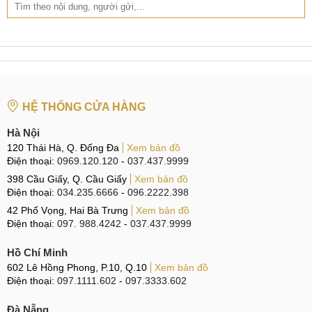
độ hoạt động qua nhiều nút bấm giờ đây bạn chỉ cần bấm
một nút với các mức độ lực mạnh yếu khác nhau, nhấn càng
mạnh thì chế độ massage cũng càng mạnh mẽ hơn.
Điều khiển bằng lực bấm
HỆ THỐNG CỬA HÀNG
4 đầu massage, 4 chế độ
Hà Nội
Máy massage cầm tay Hezheng HZ-JMQ-2, sở hữu tới 4
120 Thái Hà, Q. Đống Đa
Xem bản đồ
Điện thoại:
0969.120.120
-
037.437.9999
đầu massage mang tới hiệu quả gấp 2 lần so với những loại
398 Cầu Giấy, Q. Cầu Giấy
Xem bản đồ
máy massage 2 đầu tiếp xúc vốn đang rất phổ biến ở phân
Điện thoại:
034.235.6666
-
096.2222.398
khúc giá rẻ hiện nay. Ngoài ra, hãng còn trang bị
42 Phố Vọng, Hai Bà Trưng
Xem bản đồ
cho Hezheng HZ-JMQ-2 4 chế độ massage khác nhau để
Điện thoại:
097. 988.4242
-
037.437.9999
người dùng có thể dễ là lựa chọn cho bản thân một mức độ
phù hợp nhất.
Hồ Chí Minh
602 Lê Hồng Phong, P.10, Q.10
Xem bản đồ
Điện thoại:
097.1111.602
-
097.3333.602
4 đầu massage, 4 chế độ
Đà Nẵng