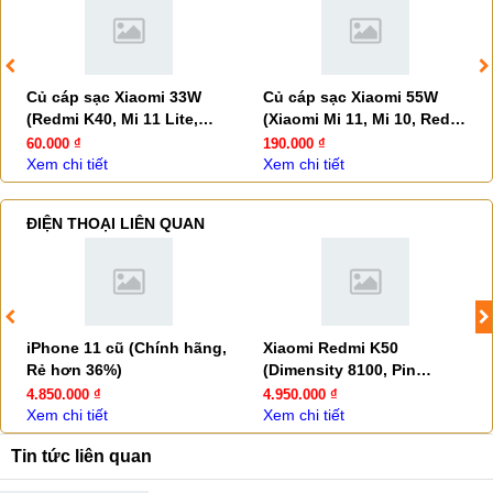
Củ cáp sạc Xiaomi 33W
Củ cáp sạc Xiaomi 55W
(Redmi K40, Mi 11 Lite,
(Xiaomi Mi 11, Mi 10, Redmi
Redmi Note 11)
K30 Pro, K30 5G)
60.000 ₫
190.000 ₫
Xem chi tiết
Xem chi tiết
ĐIỆN THOẠI LIÊN QUAN
iPhone 11 cũ (Chính hãng,
Xiaomi Redmi K50
Rẻ hơn 36%)
(Dimensity 8100, Pin
5500mAh)
4.850.000 ₫
4.950.000 ₫
Xem chi tiết
Xem chi tiết
Tin tức liên quan