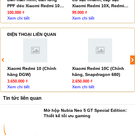
PPF dẻo Xiaomi Redmi 10X,
Xiaomi Redmi 10X, Redmi
Redmi 10X 5G
10X 5G
100.000 ₫
99.000 ₫
Xem chi tiết
Xem chi tiết
ĐIỆN THOẠI LIÊN QUAN
Xiaomi Redmi 10 (Chính
Xiaomi Redmi 10C (Chính
hãng DGW)
hãng, Snapdragon 680)
3.650.000 ₫
2.650.000 ₫
Xem chi tiết
Xem chi tiết
Tin tức liên quan
Mở hộp Nubia Neo 5 GT Special Edition:
Thiết kế tối ưu gaming