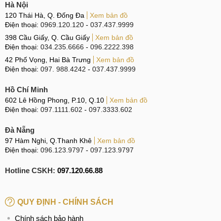
trong suốt lên tới 99%. Bên cạnh đó, sản phẩm còn được
Hà Nội
120 Thái Hà, Q. Đống Đa
Xem bản đồ
phủ một lớp chống trầy xước, chống vân tay giúp bảo vệ
Điện thoại:
0969.120.120
-
037.437.9999
điện thoại luôn sạch sẽ và đẹp mắt cho người dùng.
398 Cầu Giấy, Q. Cầu Giấy
Xem bản đồ
Điện thoại:
034.235.6666
-
096.2222.398
42 Phố Vọng, Hai Bà Trưng
Xem bản đồ
Kính cường lực S23 Ultra trong suốt
Điện thoại:
097. 988.4242
-
037.437.9999
Ngoài những tính năng trên thì kính còn mang lại độ mượt
Hồ Chí Minh
mà cho người dùng khi sử dụng. Tuy nhiên, độ bền và khả
602 Lê Hồng Phong, P.10, Q.10
Xem bản đồ
năng chịu lực thấp hơn so với các loại kính thông thường,
Điện thoại:
097.1111.602
-
097.3333.602
nên khi dùng bạn cần cận thận và tránh để điện thoại va
Đà Nẵng
đập.
97 Hàm Nghi, Q.Thanh Khê
Xem bản đồ
Với sự ra mắt của nhiều hãng điện thoại Smartphone, để
Điện thoại:
096.123.9797
-
097.123.9797
đáp ứng được nhu cầu của khách hàng. Thì đã có rất nhiều
Hotline CSKH:
097.120.66.88
cơ sở sản xuất kính cường lực kém uy tín, chất lượng cho
ra sản phẩm lẫn lộn với sản phẩm chính hãng. Chính vì vậy,
khi chọn mẫu kính để bảo vệ cho điện thoại của mình, bạn
QUY ĐỊNH - CHÍNH SÁCH
cần đến những cơ sở uy tín mua để giúp bảo vệ máy của
Chính sách bảo hành