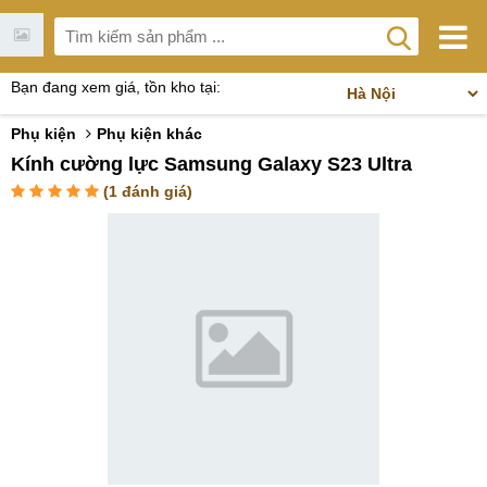
Bạn đang xem giá, tồn kho tại:
Phụ kiện
Phụ kiện khác
Kính cường lực Samsung Galaxy S23 Ultra
(
1
đánh giá)