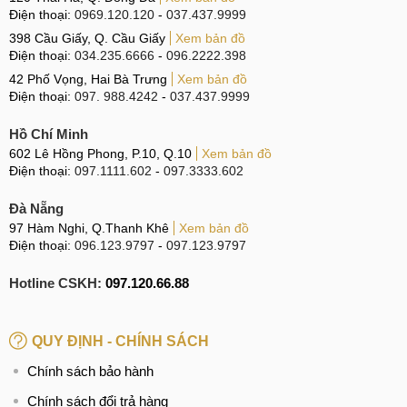
Điện thoại:
0969.120.120
-
037.437.9999
Note 10
398 Cầu Giấy, Q. Cầu Giấy
Xem bản đồ
Miếng dán màn hình Rock Hydrogel với độ dày chỉ 0.18mm
Điện thoại:
034.235.6666
-
096.2222.398
có thể nói là độ trong suốt gần như tuyệt đối, tạo cảm giác
42 Phố Vọng, Hai Bà Trưng
Xem bản đồ
Điện thoại:
097. 988.4242
-
037.437.9999
dán màn như không dán vậy, mọi thao tác vuốt chạm hay
cảm ứng gần như không có gì khác biệt với khi chưa dán
Hồ Chí Minh
màn hình.
602 Lê Hồng Phong, P.10, Q.10
Xem bản đồ
Điện thoại:
097.1111.602
-
097.3333.602
Dán màn hình Rock Hydrogel Samsung Galaxy Note 10
Đà Nẵng
97 Hàm Nghi, Q.Thanh Khê
Xem bản đồ
Rock Hydrogel được làm từ chất liệu TPU dẻo trong suốt
Điện thoại:
096.123.9797
-
097.123.9797
với 3 lớp từ tính không dùng keo cho khả năng bám dính
Hotline CSKH:
097.120.66.88
cực kỳ chắc chắn. Thiết kế bo cong, ôm sát phủ một lớp
nano giúp hạn chế bám vân tay, chống va đập và trầy xước
cực kỳ hiệu quả. Đặc biệt, với công nghệ nano mới, miếng
QUY ĐỊNH - CHÍNH SÁCH
dán này có khả năng phục hồi lại như ban đầu, các vết
Chính sách bảo hành
xước sẽ gần như biến mất, trả lại độ trong suốt nguyên bản
cho màn hình.
Chính sách đổi trả hàng