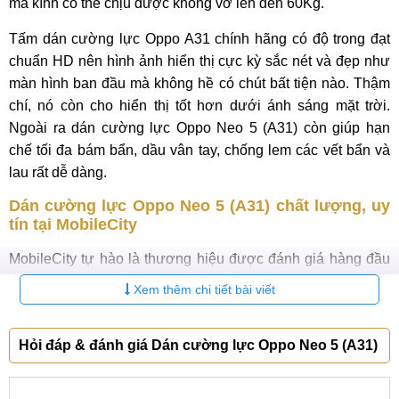
mà kính có thể chịu được không vỡ lên đến 60Kg.
Tấm dán cường lực Oppo A31 chính hãng có độ trong đạt
chuẩn HD nên hình ảnh hiển thị cực kỳ sắc nét và đẹp như
màn hình ban đầu mà không hề có chút bất tiện nào. Thậm
chí, nó còn cho hiển thị tốt hơn dưới ánh sáng mặt trời.
Ngoài ra dán cường lực Oppo Neo 5 (A31) còn giúp hạn
chế tối đa bám bẩn, dầu vân tay, chống lem các vết bẩn và
lau rất dễ dàng.
Dán cường lực Oppo Neo 5 (A31) chất lượng, uy
tín tại MobileCity
MobileCity tự hào là thương hiệu được đánh giá hàng đầu
trong việc cung cấp thiết bị di đông,
phụ kiện Oppo
, sửa
Xem thêm chi tiết bài viết
chữa điện thoại trên toàn thị trường. Đến với MobileCity,
quý khách sẽ được tư vấn nhiệt tình và được dán cường
Hỏi đáp & đánh giá Dán cường lực Oppo Neo 5 (A31)
lực Oppo Neo 5 (A31) giá rẻ nhất, chất lượng đảm bảo nhất.