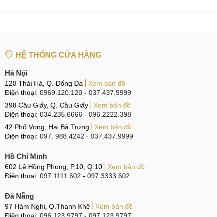
Đội ngũ nhân viên bán hàng chuyên nghiệp, tư vấn tận tâm
phục vụ nhiệt tình. Bạn hoàn toàn được miễn phí công dán,
cùng nhiều chương trình khuyến mãi hấp dẫn, hỗ trợ người
dùng tối đa trong quá trình dán kính cường lực Oppo A31
HỆ THỐNG CỬA HÀNG
Tấm dán cường lực Oppo Neo 5 chống xước, chống vỡ
Hà Nội
màn hình, giải pháp tối ưu cho mọi người dùng smartphone.
120 Thái Hà, Q. Đống Đa
Xem bản đồ
Điện thoại:
0969.120.120
-
037.437.9999
Địa chỉ mua tấm Dán cường lực Oppo Neo 5 (A31) giá rẻ
398 Cầu Giấy, Q. Cầu Giấy
Xem bản đồ
tại Hà Nội, TP.HCM
Điện thoại:
034.235.6666
-
096.2222.398
42 Phố Vọng, Hai Bà Trưng
Xem bản đồ
HÀ NỘI: Số
120 Thái Hà
, Q.Đống Đa - ĐT:
0969.120.120
Điện thoại:
097. 988.4242
-
037.437.9999
Cầu Giấy: Số
398 Cầu Giấy
, Q.Cầu Giấy - ĐT:
096.1111.398
Hồ Chí Minh
602 Lê Hồng Phong, P.10, Q.10
Xem bản đồ
TP.HCM: Số
123 Trần Quang Khải
, Q.1 - ĐT:
0965.123.123
Điện thoại:
097.1111.602
-
097.3333.602
Đà Nẵng
97 Hàm Nghi, Q.Thanh Khê
Xem bản đồ
Điện thoại:
096.123.9797
-
097.123.9797