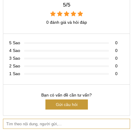
5/5
0 đánh giá và hỏi đáp
5 Sao
0
4 Sao
0
3 Sao
0
2 Sao
0
1 Sao
0
Lợi ích của khách hàng khi dán cường lực Oppo Neo 5
(A31) tại MobileCity:
Bạn có vấn đề cần tư vấn?
MobileCity cam kết sản phẩm đúng giá đúng chất lượng, giá
Gửi câu hỏi
thành cạnh tranh nhất thị trường. Chắc chắn người dùng
khó có thể tìm kiếm được địa chỉ nào dán cường lực Oppo
Neo 5 (A31) chính hãng với mức giá phải chăng như
MobileCity.