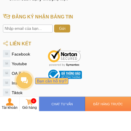
ĐĂNG KÝ NHẬN BẢNG TIN
Gửi
LIÊN KẾT
Facebook
Youtube
OA Zalo
Bạn cần hỗ trợ?
Instagram
Tiktok
0
Twitter
CHAT TƯ VẤN
ĐẶT HÀNG TRƯỚC
Tài khoản
Giỏ hàng
© 2020 - MobileCity