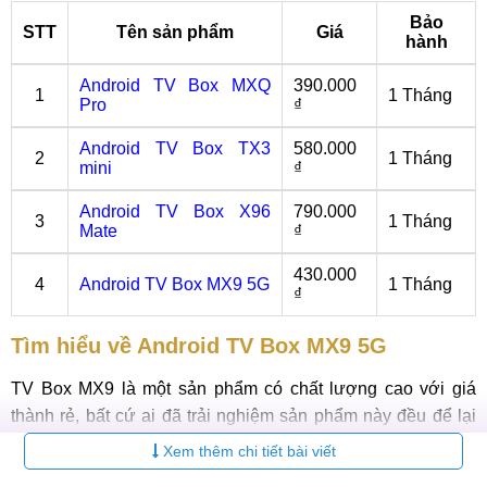
Bảo
STT
Tên sản phẩm
Giá
hành
Android TV Box MXQ
390.000
1
1 Tháng
Pro
₫
Android TV Box TX3
580.000
2
1 Tháng
mini
₫
Android TV Box X96
790.000
3
1 Tháng
Mate
₫
430.000
4
Android TV Box MX9 5G
1 Tháng
₫
Tìm hiểu về Android TV Box MX9 5G
TV Box MX9 là một sản phẩm có chất lượng cao với giá
thành rẻ, bất cứ ai đã trải nghiệm sản phẩm này đều để lại
những đánh giá vô cùng tích cực:
Xem thêm chi tiết bài viết
Thiết kế của Android TV Box MX9 5G