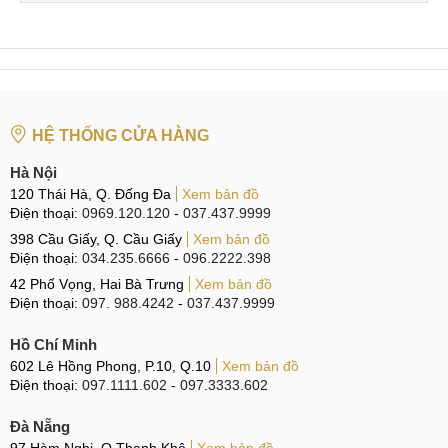
thức các trò chơi 3D, cũng như công nghệ video 4K, DDR2,
RAM 4GB và Bộ nhớ 32GB mà không cần phải lo lắng về
độ trễ hay giật lag.
Sản phẩm được trang bị 4 khe cắm USB 2.0, đầu đọc thẻ
SD/MMC, cổng Ethernet để kết nối mạng có dây, cũng như
HỆ THỐNG CỬA HÀNG
thẻ không dây Wi-Fi tích hợp. Nếu bạn muốn kết nối với bàn
phím, chuột không dây hoặc thanh USB Wi-Fi, sản phẩm
Hà Nội
cũng tương thích hoàn toàn với chúng. Bạn có thể nâng cấp
120 Thái Hà, Q. Đống Đa
Xem bản đồ
Điện thoại:
0969.120.120
-
037.437.9999
thiết bị trực tuyến hoặc thông qua thẻ nhớ USB, tùy vào nhu
398 Cầu Giấy, Q. Cầu Giấy
Xem bản đồ
cầu của mình.
Điện thoại:
034.235.6666
-
096.2222.398
42 Phố Vọng, Hai Bà Trưng
Xem bản đồ
Điện thoại:
097. 988.4242
-
037.437.9999
Thông số kỹ thuật của sản phẩm
Hồ Chí Minh
TV Box MX9 cũng tương thích với cửa hàng Play của
602 Lê Hồng Phong, P.10, Q.10
Xem bản đồ
Google, cho phép bạn tải xuống hàng ngàn ứng dụng, trò
Điện thoại:
097.1111.602
-
097.3333.602
chơi, phim ảnh và nhiều nội dung khác. Đặc biệt, khả năng
tương thích với phần mềm Kodi giúp sản phẩm trở thành
Đà Nẵng
một trình phát đa phương tiện mạnh mẽ, cho phép bạn xem