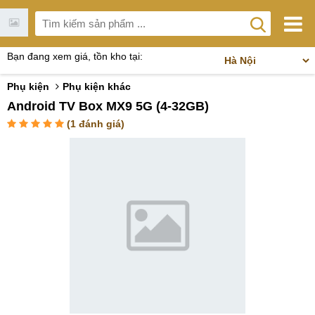
Bạn đang xem giá, tồn kho tại:
Phụ kiện
Phụ kiện khác
Android TV Box MX9 5G (4-32GB)
(
1
đánh giá)