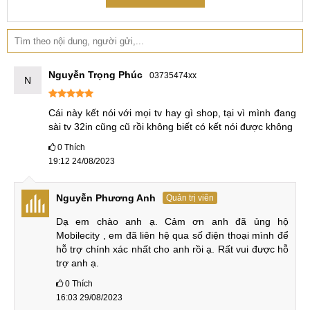
kỳ vị trí nào trong phòng khách mà không chiếm quá nhiều
không gian. Bên cạnh đó, sản phẩm còn được làm bằng
chất liệu cao cấp và rất bền bỉ, giúp cho sản phẩm luôn giữ
được vẻ đẹp và chất lượng trong thời gian dài sử dụng.
Nguyễn Trọng Phúc
03735474xx
Thông số kỹ thuật của Android TV Box MX9 5G
N
TV Box MX9 là một thiết bị giải trí đa phương tiện tuyệt vời,
Cái này kết nói với mọi tv hay gì shop, tại vì mình đang 
có hệ điều hành Android 9, giúp biến chiếc TV của bạn
sài tv 32in cũng cũ rồi không biết có kết nói được không
thành một chiếc Smart TV thông minh kiêm máy tính. Với
0
Thích
khả năng kết nối với bàn phím và chuột không dây, bạn có
19:12 24/08/2023
thể sử dụng nó như một chiếc máy tính để lướt web, xem
phim hay chơi game một cách dễ dàng.
Nguyễn Phương Anh
Quản trị viên
Dạ em chào anh ạ. Cảm ơn anh đã ủng hộ 
Mobilecity , em đã liên hệ qua số điện thoại mình để 
hỗ trợ chính xác nhất cho anh rồi ạ. Rất vui được hỗ 
Thông số kỹ thuật của sản phẩm
trợ anh ạ.
Điểm nhấn của sản phẩm là độ phân giải siêu HD 4K đi kèm
0
Thích
với bộ xử lý 4 lõi, cho hiệu suất tối đa. Bạn có thể thưởng
16:03 29/08/2023