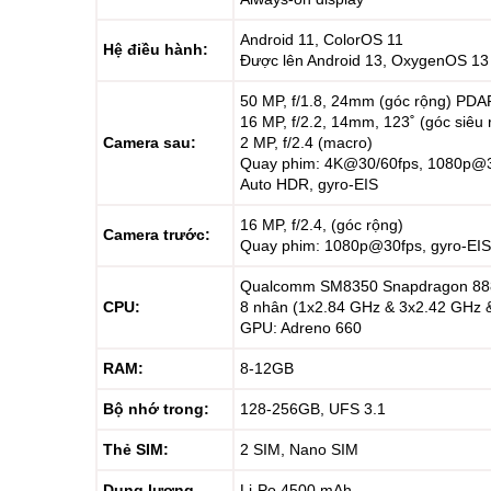
Android 11, ColorOS 11
Hệ điều hành:
Được lên Android 13, OxygenOS 13
50 MP, f/1.8, 24mm (góc rộng) PDA
16 MP, f/2.2, 14mm, 123˚ (góc siêu 
Camera sau:
2 MP, f/2.4 (macro)
Quay phim: 4K@30/60fps, 1080p@3
Auto HDR, gyro-EIS
16 MP, f/2.4, (góc rộng)
Camera trước:
Quay phim: 1080p@30fps, gyro-EIS
Qualcomm SM8350 Snapdragon 888
CPU:
8 nhân (1x2.84 GHz & 3x2.42 GHz 
GPU: Adreno 660
RAM:
8-12GB
Bộ nhớ trong:
128-256GB, UFS 3.1
Thẻ SIM:
2 SIM, Nano SIM
Dung lượng
Li-Po 4500 mAh