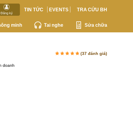
TIN TỨC
EVENTS
TRA CỨU BH
Đăng ký
hông minh
Tai nghe
Sửa chữa
(
37
đánh giá)
h doanh