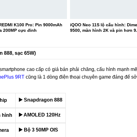
 REDMI K100 Pro: Pin 9000mAh
iQOO Neo 11S lộ cấu hình: Dime
a 200MP cực đỉnh
9500, màn hình 2K và pin hơn 
n 888, sạc 65W)
smartphone cao cấp có giá bán phải chăng, cấu hình mạnh mẽ
nePlus 9RT
cũng là 1 dòng điện thoại chuyên game đáng để sở
▶️ Snapdragon 888
hip
▶️ AMOLED 120Hz
 hình
▶️ Bộ 3 50MP OIS
era