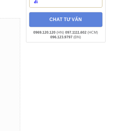
đi
CHAT TƯ VẤN
0969.120.120
(HN)
097.1111.602
(HCM)
096.123.9797
(ĐN)