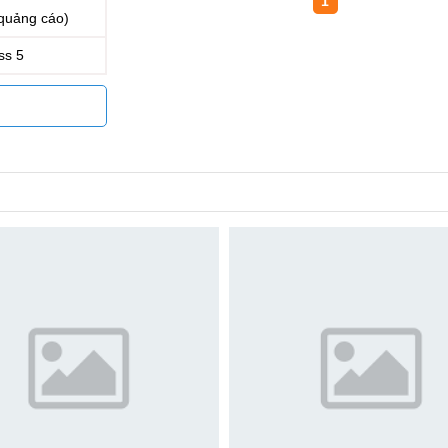
1
quảng cáo)
ss 5