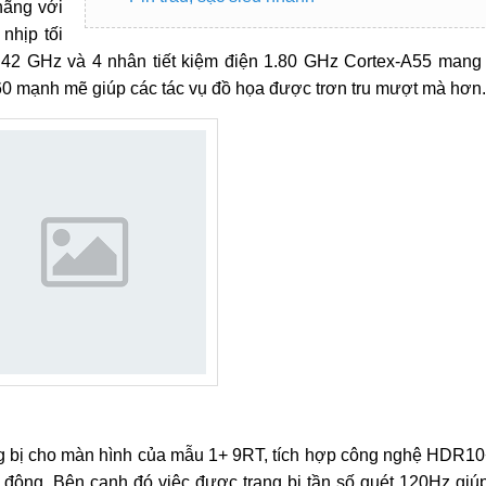
hãng với
nhịp tối
.42 GHz và 4 nhân tiết kiệm điện 1.80 GHz Cortex-A55 mang 
0 mạnh mẽ giúp các tác vụ đồ họa được trơn tru mượt mà hơn.
bị cho màn hình của mẫu 1+ 9RT, tích hợp công nghệ HDR10
g động. Bên cạnh đó việc được trang bị tần số quét 120Hz giú