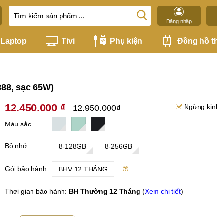
Đăng nhập
Laptop
Tivi
Phụ kiện
Đồng hồ t
88, sạc 65W)
12.450.000 ₫
Ngừng kin
12.950.000₫
Màu sắc
Bộ nhớ
8-128GB
8-256GB
Gói bảo hành
BHV 12 THÁNG
Thời gian bảo hành:
BH Thường 12 Tháng
(
Xem chi tiết
)