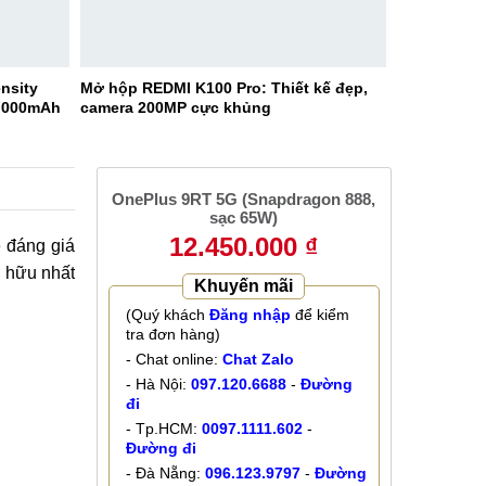
nsity
Mở hộp REDMI K100 Pro: Thiết kế đẹp,
9.000mAh
camera 200MP cực khủng
OnePlus 9RT 5G (Snapdragon 888,
sạc 65W)
12.450.000 ₫
 đáng giá
 hữu nhất
Khuyến mãi
(Quý khách
Đăng nhập
để kiểm
tra đơn hàng)
- Chat online:
Chat Zalo
- Hà Nội:
097.120.6688
-
Đường
đi
- Tp.HCM:
0097.1111.602
-
Đường đi
- Đà Nẵng:
096.123.9797
-
Đường