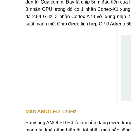
đến từ Qualcomm. Đây là chip 5nm đâu tiền của 
8 nhân CPU, trong đó có 1 nhân Cortex-X1 xung 
đa 2.84 GHz, 3 nhân Cortex-A78 với xung nhịp 2
suất mạnh mẽ. Chip được tích hợp GPU Adreno 66
Màn AMOLED 120Hz
Samsung AMOLED E4 là tấm nền đang được trang 
mang lại khả năng hiển thị tốt nhất, mau sắc sốn