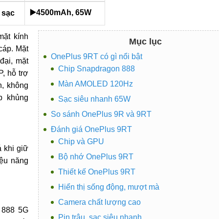
▶️4500mAh, 65W
 sạc
mặt kính
Mục lục
cáp. Mặt
OnePlus 9RT có gì nổi bật
đại, mặt
Chip Snapdragon 888
, hỗ trợ
Màn AMOLED 120Hz
h, không
ip khủng
Sạc siêu nhanh 65W
So sánh OnePlus 9R và 9RT
Đánh giá OnePlus 9RT
Chip và GPU
 khi giữ
Bộ nhớ OnePlus 9RT
iệu năng
Thiết kế OnePlus 9RT
Hiển thị sống động, mượt mà
Camera chất lượng cao
n 888 5G
Pin trâu, sạc siêu nhanh