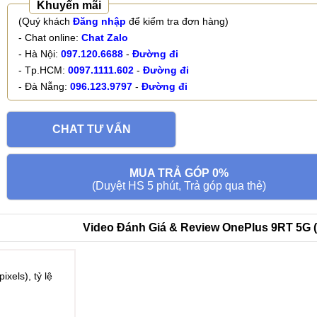
Khuyến mãi
(Quý khách
Đăng nhập
để kiểm tra đơn hàng)
- Chat online:
Chat Zalo
- Hà Nội:
097.120.6688
-
Đường đi
- Tp.HCM:
0097.1111.602
-
Đường đi
- Đà Nẵng:
096.123.9797
-
Đường đi
CHAT TƯ VẤN
MUA TRẢ GÓP 0%
(Duyệt HS 5 phút, Trả góp qua thẻ)
Video Đánh Giá & Review OnePlus 9RT 5G 
xels), tỷ lệ