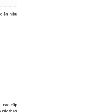
điện hiệu
+ cao cấp
p các thao