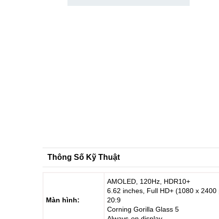
Thông Số Kỹ Thuật
AMOLED, 120Hz, HDR10+
6.62 inches, Full HD+ (1080 x 2400 pi
Màn hình:
20:9
Corning Gorilla Glass 5
Always-on display