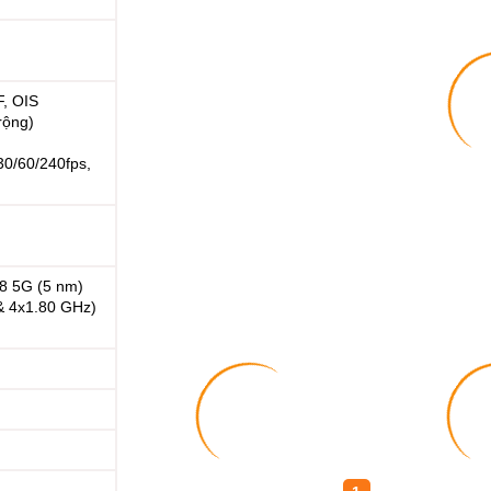
F, OIS
rộng)
0/60/240fps,
 5G (5 nm)
& 4x1.80 GHz)