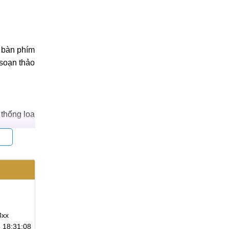
i bàn phím
 soạn thảo
 thống loa
o.
Đơn hàng:
#380884
Đơn hàng:
#368607
Phạm Đức Anh
Nguyễn Chí Thanh
 là bạn sẽ
Điện thoại: 09453021xx
Điện thoại: 09333371xx
2:13
Ngày đặt:2024-11-27 16:51:53
Ngày đặt:2024-10-08 11:4