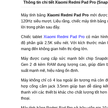
Thông tin chi tiết Xiaomi Redmi Pad Pro (Sna
Máy tính bảng
Xiaomi Redmi Pad Pro
mới được r
120Hz siêu mượt. Liệu rằng, chiếc máy tính bảng 
lời trong phần sau đây.
Chiếc tablet
Xiaomi Redmi Pad Pro
có màn hình
độ phân giải 2.5K siêu nét. Với kích thước màn 
mang đến không gian hiển thị rộng lớn.
Máy được cung cấp sức mạnh bởi chip Snapdr
Gen 2 đi kèm RAM dung lượng cao, giúp đảm b
suất mạnh mẽ, hiệu năng ổn định.
Máy không chỉ có 4 loa ngoài ấn tượng mà còn đ
hợp cổng cắm jack 3.5mm giúp bạn dễ dàng kế
thanh với các thiết bị khác cho chất lượng tốt hơn
thoại.
Máy tính bảng Redmi Pad Pro sở hữu viên pin 1