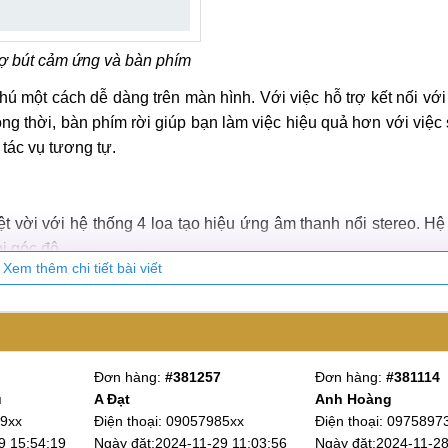
rợ bút cảm ứng và bàn phím
chú một cách dễ dàng trên màn hình. Với việc hỗ trợ kết nối vớ
Đồng thời, bàn phím rời giúp bạn làm việc hiệu quả hơn với việc
 tác vụ tương tự.
t vời với hệ thống 4 loa tạo hiệu ứng âm thanh nổi stereo. Hệ
i góc độ.
Xem thêm chi tiết bài viết
bit/192kHz, cho phép bạn thưởng thức âm thanh chất lượng ca
thanh sống động với 4 loa
Đơn hàng:
#381114
Đơn hàng:
#380971
Anh Hoàng
Anh Sàu
t tốt hơn, dải tần rộng hơn và độ trung thực cao hơn. Kết quả
Điện thoại: 09758973xx
Điện thoại: 08344567xx
nội dung âm thanh khác, từ tiếng nhạc cụ đến giọng hát.
03:56
Ngày đặt:2024-11-28 18:31:08
Ngày đặt:2024-11-28 08:5