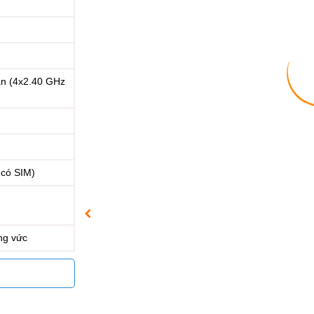
ân (4x2.40 GHz
 có SIM)
1
ng vức