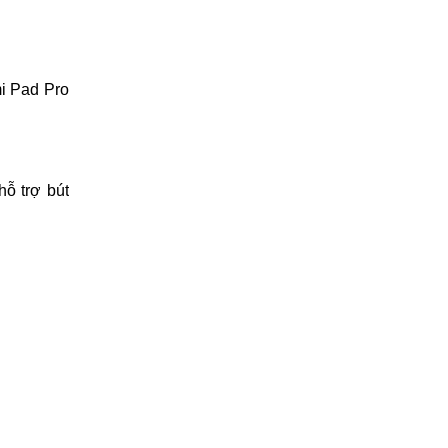
i Pad Pro
ỗ trợ bút