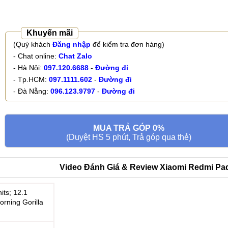
Khuyến mãi
(Quý khách
Đăng nhập
để kiểm tra đơn hàng)
- Chat online:
Chat Zalo
- Hà Nội:
097.120.6688
-
Đường đi
- Tp.HCM:
097.1111.602
-
Đường đi
- Đà Nẵng:
096.123.9797
-
Đường đi
MUA TRẢ GÓP 0%
(Duyệt HS 5 phút, Trả góp qua thẻ)
Video Đánh Giá & Review Xiaomi Redmi Pad
its; 12.1
orning Gorilla