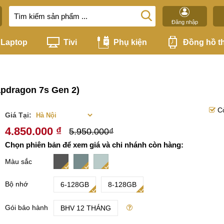
Đăng nhập
Laptop
Tivi
Phụ kiện
Đồng hồ t
apdragon 7s Gen 2)
C
Giá Tại:
4.850.000 ₫
5.950.000₫
Chọn phiên bản để xem giá và chi nhánh còn hàng:
Màu sắc
Bộ nhớ
6-128GB
8-128GB
Gói bảo hành
BHV 12 THÁNG