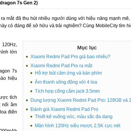
pdragon 7s Gen 2)
a mắt đã thu hút nhiều người dùng với hiệu năng mạnh mẽ,
này có đáng để sở hữu và trải nghiệm? Cùng MobileCity tìm hi
 120Hz,
Mục lục
hình lớn
Xiaomi Redmi Pad Pro giá bao nhiêu?
Xiaomi Redmi Pad Pro ra mắt
agon 7s
Hỗ trợ bút cảm ứng và bàn phím
ảo hiệu
Âm thanh sống động với 4 loa
Tích hợp cổng cắm jack 3.5mm
ược tích
Dung lượng Xiaomi Redmi Pad Pro: 128GB và
t nối âm
Đánh giá Xiaomi Redmi Pad Pro
 loa điện
Thiết kế vuông vức, màu sắc đa dạng
Màn hình 120Hz siêu mượt, 2.5K cực nét
0.000mAh