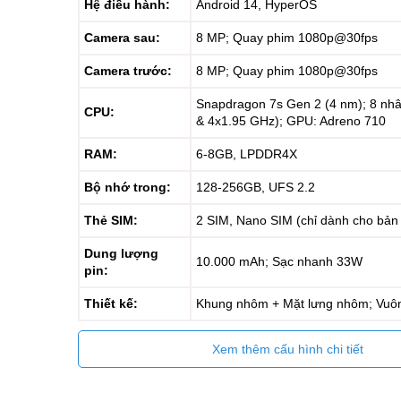
Hệ điều hành:
Android 14, HyperOS
Camera sau:
8 MP; Quay phim 1080p@30fps
Camera trước:
8 MP; Quay phim 1080p@30fps
Snapdragon 7s Gen 2 (4 nm); 8 nh
CPU:
& 4x1.95 GHz); GPU: Adreno 710
RAM:
6-8GB, LPDDR4X
Bộ nhớ trong:
128-256GB, UFS 2.2
Thẻ SIM:
2 SIM, Nano SIM (chỉ dành cho bản
Dung lượng
10.000 mAh; Sạc nhanh 33W
pin:
Thiết kế:
Khung nhôm + Mặt lưng nhôm; Vuô
Xem thêm cấu hình chi tiết