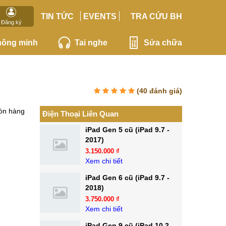
TIN TỨC
EVENTS
TRA CỨU BH
Đăng ký
hông minh
Tai nghe
Sửa chữa
(
40
đánh giá)
òn hàng
Điện Thoại Liên Quan
iPad Gen 5 cũ (iPad 9.7 -
2017)
3.150.000 ₫
Xem chi tiết
iPad Gen 6 cũ (iPad 9.7 -
2018)
3.750.000 ₫
Xem chi tiết
iPad Gen 9 cũ (iPad 10.2 -