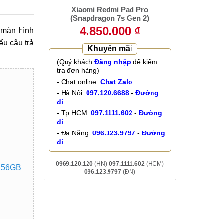
Xiaomi Redmi Pad Pro
(Snapdragon 7s Gen 2)
4.850.000 ₫
 màn hình
ểu câu trả
Khuyến mãi
(Quý khách
Đăng nhập
để kiểm
tra đơn hàng)
- Chat online:
Chat Zalo
- Hà Nội:
097.120.6688
-
Đường
đi
- Tp.HCM:
097.1111.602
-
Đường
đi
- Đà Nẵng:
096.123.9797
-
Đường
đi
0969.120.120
(HN)
097.1111.602
(HCM)
 256GB
096.123.9797
(ĐN)