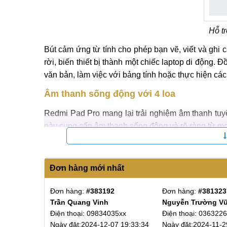
Hỗ t
Bút cảm ứng từ tính cho phép bạn vẽ, viết và ghi 
rời, biến thiết bị thành một chiếc laptop di động. 
văn bản, làm việc với bảng tính hoặc thực hiện các
Âm thanh sống động với 4 loa
Redmi Pad Pro mang lại trải nghiệm âm thanh tuyệ
này cung cấp âm thanh sống động và rõ ràng từ mọ
Máy được trang bị công nghệ âm thanh Hi-Res 24-
Đơn hàng mới nhất
Âm 
Đơn hàng:
#381323
Đơn hàng:
#381257
Nguyễn Trường Vũ
A Đạt
Âm thanh Hi-Res giúp tái tạo âm nhạc với chi tiế
Điện thoại: 03632269xx
Điện thoại: 09057985xx
nghe được nhiều chi tiết tinh tế trong âm nhạc và 
:33:34
Ngày đặt:2024-11-29 15:54:19
Ngày đặt:2024-11-29 11: