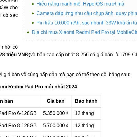
Hiệu năng mạnh mẽ, HyperOS mượt mà
 33W cho
Camera đáp ứng nhu cầu chụp ảnh, quay phi
ỉ có sạc
Pin trâu 10.000mAh, sạc nhanh 33W khá ấn t
Địa chỉ mua Xiaomi Redmi Pad Pro tại MobileCi
ộ nhớ có
28 triệu VNĐ
)và bản cao cấp nhất 8-256 có giá bán là 1799 C
i giá bán vô cùng hấp dẫn mà bạn có thể theo dõi bảng sau:
omi Redmi Pad Pro mới nhất 2024:
n bản
Giá bán
Bảo hành
Pad Pro 6-128GB
5.350.000 ₫
12 tháng
Pad Pro 8-128GB
5.700.000 ₫
12 tháng