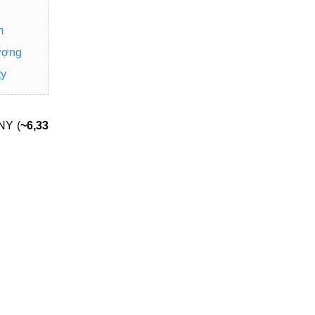
m
ượng
ty
NY (
~6,33