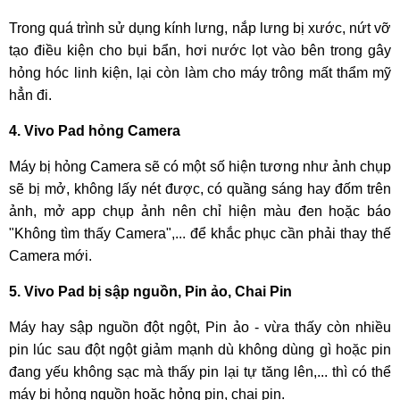
Trong quá trình sử dụng kính lưng, nắp lưng bị xước, nứt vỡ
Viên pin 8040mAh cùng sạc nhanh 44W
tạo điều kiện cho bụi bẩn, hơi nước lọt vào bên trong gây
Vivo Pad sở hữu viên pin 8040mAh. Đây không phải một
hỏng hóc linh kiện, lại còn làm cho máy trông mất thẩm mỹ
dung lượng pin quá lớn tuy nhiên nếu xét về kích thước
hẳn đi.
cũng như độ mỏng của chiếc tablet này thì có thể thấy đây là
4. Vivo Pad hỏng Camera
một con số khá ấn tượng. Đi kèm với đó, Vivo Pad được
trang bị sạc nhanh công suất 44W thông qua cổng USB-C
Máy bị hỏng Camera sẽ có một số hiện tương như ảnh chụp
3.1 Gen1.
sẽ bị mở, không lấy nét được, có quầng sáng hay đốm trên
ảnh, mở app chụp ảnh nên chỉ hiện màu đen hoặc báo
"Không tìm thấy Camera",... để khắc phục cần phải thay thế
Camera mới.
Camera kép sắc nét
5. Vivo Pad bị sập nguồn, Pin ảo, Chai Pin
Vivo Pad có thiêt lập camera kép phía sau của máy gồm ống
kính chính độ phân giải 13MP và ống kính góc rộng độ phân
Máy hay sập nguồn đột ngột, Pin ảo - vừa thấy còn nhiều
giải 8MP. Mặt trước với camera selfie độ phân giải 8MP và
pin lúc sau đột ngột giảm mạnh dù không dùng gì hoặc pin
cảm biến 3D ToF. Hệ thống camera này giúp cho Vivo Pad
đang yếu không sạc mà thấy pin lại tự tăng lên,... thì có thể
có thể đáp ứng tốt nhu cầu nhiếp ảnh cũng như làm việc
máy bị hỏng nguồn hoặc hỏng pin, chai pin.