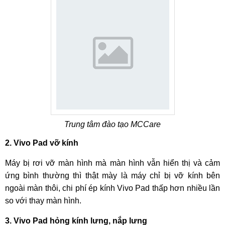
Vivo Pad được cung cấp sức mạnh từ con chip Snapdragon
870. Đây là một chipset có hiệu suất mạnh mẽ đi kèm với đó
là sự ổn định về mặt nhiệt độ giúp cho chiếc tablet này có
thể xử lý mọi tác vụ cũng như chiến được hầu hết mọi tựa
game hiện hành một cách ấn tượng. Vivo Pad sẽ có dung
lượng RAM 8GB cùng tuỳ chọn bộ nhớ trong 128-256GB.
Máy sẽ được cài đặt sẵn giao diện Origin OS HD trên nền
hệ điều hành Android 11 khi đến tay người sử dụng.
Trung tâm đào tạo MCCare
2. Vivo Pad vỡ kính
Máy bị rơi vỡ màn hình mà màn hình vẫn hiển thị và cảm
ứng bình thường thì thật mày là máy chỉ bị vỡ kính bên
ngoài màn thôi, chi phí ép kính Vivo Pad thấp hơn nhiều lần
so với thay màn hình.
3. Vivo Pad hỏng kính lưng, nắp lưng