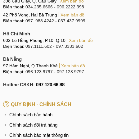
398 Cầu Giấy, Q. Cầu Giấy
Xem bản đồ
Điện thoại:
034.235.6666
-
096.2222.398
42 Phố Vọng, Hai Bà Trưng
Xem bản đồ
Điện thoại:
097. 988.4242
-
037.437.9999
Hồ Chí Minh
602 Lê Hồng Phong, P.10, Q.10
Xem bản đồ
Điện thoại:
097.1111.602
-
097.3333.602
Đà Nẵng
97 Hàm Nghi, Q.Thanh Khê
Xem bản đồ
Điện thoại:
096.123.9797
-
097.123.9797
Hotline CSKH:
097.120.66.88
QUY ĐỊNH - CHÍNH SÁCH
Chính sách bảo hành
Chính sách đổi trả hàng
Chính sách bảo mật thông tin