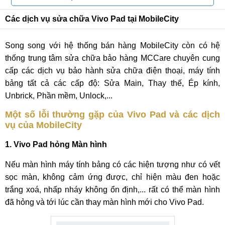
đem đến màu sắc chi tiết và chân thực nhất. Thêm vào đó,
Các dịch vụ sửa chữa Vivo Pad tại MobileCity
Vivo Pad còn sở hữu tần số quét màn hình 120Hz giúp cho
các thao tác cảm ứng trở nên trơn tru, mượt mà hơn. Ngoài
Song song với hệ thống bán hàng MobileCity còn có hệ
ra, chiếc tablet này cũng được hỗ trợ bút stylus Vivo Pen và
thống trung tâm sửa chữa bảo hàng MCCare chuyên cung
bút có thể hút nam châm ở cạnh máy.
cấp các dịch vụ bảo hành sửa chữa điện thoại, máy tính
bảng tất cả các cấp độ: Sửa Main, Thay thế, Ép kính,
Unbrick, Phần mềm, Unlock,...
Một số lỗi thường gặp của Vivo Pad và các dịch
vụ của MobileCity
1. Vivo Pad hỏng Màn hình
Nếu màn hình máy tính bảng có các hiện tượng như có vết
sọc màn, không cảm ứng được, chỉ hiện màu đen hoặc
trắng xoá, nhấp nháy không ổn định,... rất có thể màn hình
đã hỏng và tới lúc cần thay màn hình mới cho Vivo Pad.
Hiệu năng mạnh mẽ với Snapdragon 870