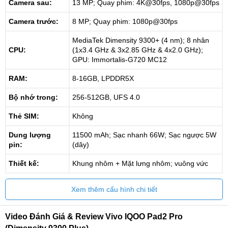
Camera sau:
13 MP; Quay phim: 4K@30fps, 1080p@30fps
Camera trước:
8 MP; Quay phim: 1080p@30fps
MediaTek Dimensity 9300+ (4 nm); 8 nhân
CPU:
(1x3.4 GHz & 3x2.85 GHz & 4x2.0 GHz);
GPU: Immortalis-G720 MC12
RAM:
8-16GB, LPDDR5X
Bộ nhớ trong:
256-512GB, UFS 4.0
Thẻ SIM:
Không
Dung lượng
11500 mAh; Sạc nhanh 66W; Sạc ngược 5W
pin:
(dây)
Thiết kế:
Khung nhôm + Mặt lưng nhôm; vuông vức
Xem thêm cấu hình chi tiết
Video Đánh Giá & Review Vivo IQOO Pad2 Pro