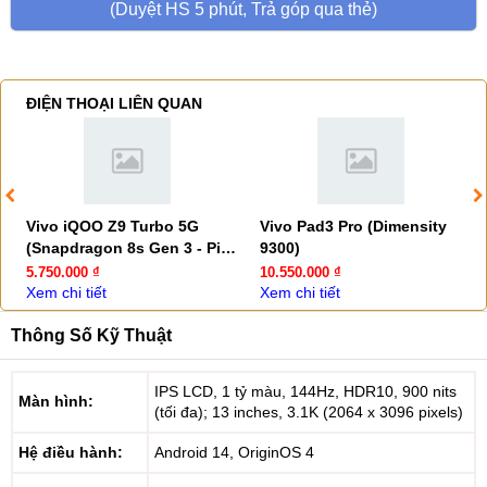
(Duyệt HS 5 phút, Trả góp qua thẻ)
ĐIỆN THOẠI LIÊN QUAN
Vivo iQOO Z9 Turbo 5G
Vivo Pad3 Pro (Dimensity
(Snapdragon 8s Gen 3 - Pin
9300)
6000mAh)
5.750.000 ₫
10.550.000 ₫
Xem chi tiết
Xem chi tiết
Thông Số Kỹ Thuật
IPS LCD, 1 tỷ màu, 144Hz, HDR10, 900 nits
Màn hình:
(tối đa); 13 inches, 3.1K (2064 x 3096 pixels)
Hệ điều hành:
Android 14, OriginOS 4