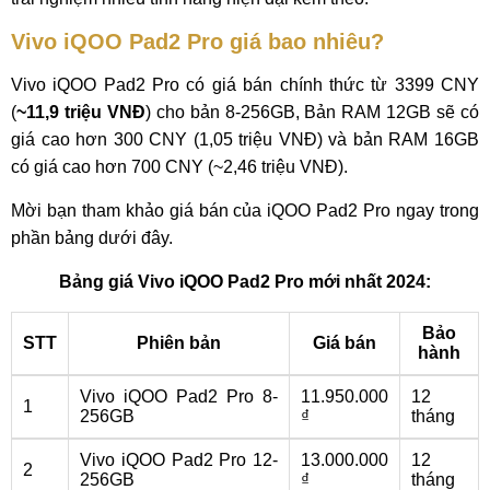
Vivo iQOO Pad2 Pro giá bao nhiêu?
Vivo iQOO Pad2 Pro có giá bán chính thức từ 3399 CNY
(
~11,9 triệu VNĐ
) cho bản 8-256GB, Bản RAM 12GB sẽ có
giá cao hơn 300 CNY (1,05 triệu VNĐ) và bản RAM 16GB
có giá cao hơn 700 CNY (~2,46 triệu VNĐ).
Mời bạn tham khảo giá bán của iQOO Pad2 Pro ngay trong
phần bảng dưới đây.
Bảng giá Vivo iQOO Pad2 Pro mới nhất 2024:
Bảo
STT
Phiên bản
Giá bán
hành
Vivo iQOO Pad2 Pro 8-
11.950.000
12
1
256GB
₫
tháng
Vivo iQOO Pad2 Pro 12-
13.000.000
12
2
256GB
₫
tháng