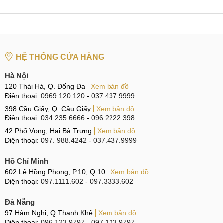
Vivo Pad2
IPS LCD 144Hz
Vivo Pad3 Pro
IPS LCD 144Hz
Vivo trang bị cho iQOO Pad2 Pro màn hình có kích thước 13
inch, với độ phân giải 3.1K (2064 x 3096 pixel) giúp người
HỆ THỐNG CỬA HÀNG
dùng không chỉ được trải nghiệm rộng rãi mà còn xem các
Hà Nội
hình ảnh sắc nét ấn tượng.
120 Thái Hà, Q. Đống Đa
Xem bản đồ
Điện thoại:
0969.120.120
-
037.437.9999
398 Cầu Giấy, Q. Cầu Giấy
Xem bản đồ
Màn hình IPS LCD 144Hz, tỷ màu, độ phân giải 3.1K, độ
Điện thoại:
034.235.6666
-
096.2222.398
sáng 900nit
42 Phố Vọng, Hai Bà Trưng
Xem bản đồ
Điện thoại:
097. 988.4242
-
037.437.9999
Màn hình này còn tích hợp tần số quét 144Hz giúp tái tạo
hình ảnh chuyển động mượt mà, sạc nét, không bị nhòe.
Hồ Chí Minh
Bên cạnh đó, tần số quét này cũng giúp mọi thao tác vuốt
602 Lê Hồng Phong, P.10, Q.10
Xem bản đồ
chạm, cuộn trang của người dùng mượt mà đến kinh ngạc.
Điện thoại:
097.1111.602
-
097.3333.602
Với độ sáng 900nit cho phép bạn sử dụng trong mọi điều
Đà Nẵng
kiện ánh sáng môi trường.
97 Hàm Nghi, Q.Thanh Khê
Xem bản đồ
Điện thoại:
096.123.9797
-
097.123.9797