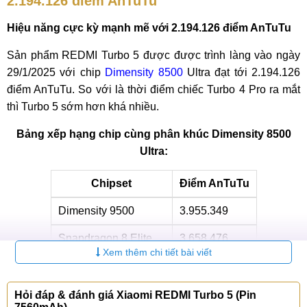
2.194.126 điểm AnTuTu
Hiệu năng cực kỳ mạnh mẽ với 2.194.126 điểm AnTuTu
Sản phẩm REDMI Turbo 5 được được trình làng vào ngày
29/1/2025 với chip
Dimensity 8500
Ultra đạt tới 2.194.126
điểm AnTuTu. So với là thời điểm chiếc Turbo 4 Pro ra mắt
thì Turbo 5 sớm hơn khá nhiều.
Bảng xếp hạng chip cùng phân khúc Dimensity 8500
Ultra:
Chipset
Điểm AnTuTu
Dimensity 9500
3.955.349
Snapdragon 8 Elite
3.658.476
Xem thêm chi tiết bài viết
Dimensity 8500 Ultra
2.194.126
Dimensity 8400
1.914.244
Hỏi đáp & đánh giá Xiaomi REDMI Turbo 5 (Pin