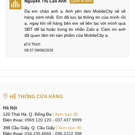
Nguyễn Thị Lan Anh
Quản trị viên
Dạ em chào anh ạ. Anh yên tâm MobileCity sẽ về 
Thiết kế vuông vức, gọn nhẹ
hàng sớm nhất. Em đã lưu lại thông tin của mình rồi 
ạ, ngay khi về hàng bên em sẽ liên lạc với mình qua 
Điểm đáng chú ý của REDMI Turbo 5 là khả năng chống
SĐT để lại hoặc trong tin nhắn Zalo ạ. Cảm ơn anh 
nước và bụi theo chuẩn IP68. Máy có thể hoạt động ổn định
đã quan tâm tới sản phẩm của MobileCity ạ.
trong khoảng nhiệt độ từ -32 đến 35°C và chịu được điều
0
Thích
kiện nắng nóng, giúp nâng cao độ bền trong nhiều tình
09:37 09/06/2026
huống.
Với kích thước gọn nhẹ và trọng lượng chỉ hơn 200g, máy
cầm vừa tay. Dù có thể hơi nặng với một số người, thiết kế
nhỏ gọn vẫn đảm bảo trải nghiệm cầm nắm dễ chịu, kể cả
với những người có bàn tay nhỏ.
HỆ THỐNG CỬA HÀNG
Hà Nội
Ba phiên bản màu sắc
120 Thái Hà, Q. Đống Đa
Xem bản đồ
Điện thoại:
0969.120.120
-
037.437.9999
Turbo 5 có đa dạng màu sắc gồm Đen, Trắng và Xanh, phù
398 Cầu Giấy, Q. Cầu Giấy
Xem bản đồ
hợp với nhiều phong cách cá nhân. Mỗi phiên bản đều có
Điện thoại:
034.235.6666
-
096.2222.398