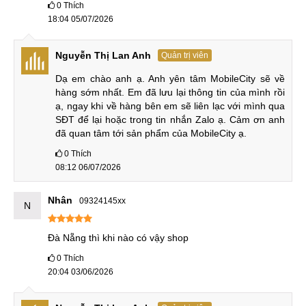
0
Thích
So sánh REDMI Turbo 5 vs REDMI Turbo 4
18:04 05/07/2026
Khung viền nhựa là điểm yếu duy nhất nay cũng đã được
thay bằng khung kim loại vừa sang trọng lại cứng cáp hơn
Nguyễn Thị Lan Anh
Quản trị viên
hẳn. Chỉ có hệ thống camera của REDMI Turbo 5 vẫn giữ
Dạ em chào anh ạ. Anh yên tâm MobileCity sẽ về 
nguyên như bản tiền nhiệm.
hàng sớm nhất. Em đã lưu lại thông tin của mình rồi 
ạ, ngay khi về hàng bên em sẽ liên lạc với mình qua 
Đánh giá REDMI Turbo 5
SĐT để lại hoặc trong tin nhắn Zalo ạ. Cảm ơn anh 
đã quan tâm tới sản phẩm của MobileCity ạ.
Cùng tìm hiểu chi tiết về Xiaomi REDMI Turbo 5, ngay bây
0
Thích
giờ nhé!
08:12 06/07/2026
Thiết kế vuông vức, gọn nhẹ
Nhân
09324145xx
N
REDMI Turbo 5 có thiết kế hiện đại với kiểu dáng góc cạnh.
Máy sở hữu khung nhựa phẳng cùng mặt lưng và màn hình
Đà Nẵng thì khi nào có vậy shop
phẳng, tạo cảm giác chắc tay khi cầm. Mặt sau được thiết kế
0
Thích
tối giản, tinh tế với cụm camera nhỏ gọn, không gây cảm
20:04 03/06/2026
giác cồng kềnh như nhiều mẫu điện thoại khác trên thị
trường.