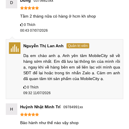
Dũng
03756825xx
D
sở hữu lợi thế lớn nhất chính là giá bán rẻ hơn khoảng 2
triệu VNĐ, và sở hữu màn hình kích thước nhỏ gọn hơn,
Tầm 2 tháng nữa có hàng ở hcm kh shop
phù hợp với những ai có bàn tay nhỏ, hoặc đơn giản thích
0
Thích
một điện thoại dễ cầm nắm.
00:43 07/07/2026
So sánh REDMI Turbo 5 vs REDMI Turbo 5 Max
Nguyễn Thị Lan Anh
Quản trị viên
Dạ em chào anh ạ. Anh yên tâm MobileCity sẽ về 
Mặt khác REDMI Turbo 5 Max hoàn toàn vượt trội về mặt
hàng sớm nhất. Em đã lưu lại thông tin của mình rồi 
hiệu năng với con chip cao cấp và mạnh mẽ hơn hẳn. Tiếp
ạ, ngay khi về hàng bên em sẽ liên lạc với mình qua 
đếm, thời lượng pin của nó cũng là một cách biệt rất lớn.
SĐT để lại hoặc trong tin nhắn Zalo ạ. Cảm ơn anh 
đã quan tâm tới sản phẩm của MobileCity ạ.
So sánh REDMI Turbo 5 vs REDMI Turbo 4
0
Thích
So với phiên bản tiền nhiệm, chúng ta sẽ thấy những nâng
09:32 11/07/2026
cấp rõ ràng. REDMI Turbo 5 sở hữu viên pin lớn hơn nhiều,
hiệu năng cũng tăng một bậc trong khi thiết kế rất hoàn
Huỳnh Nhật Minh Trí
09784991xx
H
thiện.
Bảo hành như thế nào vậy shop