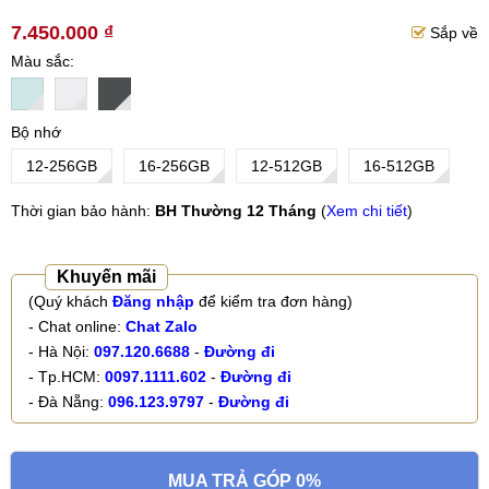
7.450.000 ₫
Sắp về
Màu sắc
Bộ nhớ
12-256GB
16-256GB
12-512GB
16-512GB
Thời gian bảo hành:
BH Thường 12 Tháng
(
Xem chi tiết
)
Khuyến mãi
(Quý khách
Đăng nhập
để kiểm tra đơn hàng)
- Chat online:
Chat Zalo
- Hà Nội:
097.120.6688
-
Đường đi
- Tp.HCM:
0097.1111.602
-
Đường đi
- Đà Nẵng:
096.123.9797
-
Đường đi
MUA TRẢ GÓP 0%