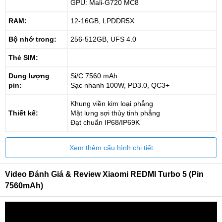
GPU: Mali-G720 MC8
RAM:
12-16GB, LPDDR5X
Bộ nhớ trong:
256-512GB, UFS 4.0
Thẻ SIM:
Dung lượng
Si/C 7560 mAh
pin:
Sạc nhanh 100W, PD3.0, QC3+
Khung viền kim loại phẳng
Thiết kế:
Mặt lưng sợi thủy tinh phẳng
Đạt chuẩn IP68/IP69K
Xem thêm cấu hình chi tiết
Video Đánh Giá & Review Xiaomi REDMI Turbo 5 (Pin
7560mAh)