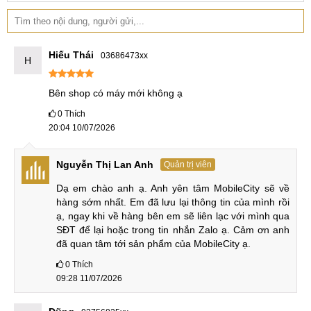
bộ nhớ trong UFS 4.1 có các lựa chọn 256GB hoặc 512GB,
thoải mái lưu trữ ảnh và video.
Hiếu Thái
03686473xx
H
REDMI Turbo 5 có RAM 12-16GB & Bộ nhớ trong 256-
512GB
Bên shop có máy mới không ạ
Người dùng có thể lựa chọn một trong bốn cấu hình bộ nhớ:
0
Thích
12-256GB, 16-256GB, 12-512GB và 16-512GB. Tất cả đều
20:04 10/07/2026
đáp ứng tốt nhu cầu đa nhiệm và lưu trữ lâu dài, đảm bảo
hiệu suất ổn định trong nhiều năm mà không lo lỗi thời.
Nguyễn Thị Lan Anh
Quản trị viên
So sánh REDMI Turbo 5
Dạ em chào anh ạ. Anh yên tâm MobileCity sẽ về 
hàng sớm nhất. Em đã lưu lại thông tin của mình rồi 
Chúng ta sẽ so sánh REDMI Turbo 5 với mẫu Turbo 5 Max
ạ, ngay khi về hàng bên em sẽ liên lạc với mình qua 
SĐT để lại hoặc trong tin nhắn Zalo ạ. Cảm ơn anh 
và phiên bản tiền nhiệm của nó, nhằm mang tới cái nhìn
đã quan tâm tới sản phẩm của MobileCity ạ.
khách quan hơn.
0
Thích
So sánh REDMI Turbo 5 vs REDMI Turbo 5 Max
09:28 11/07/2026
Ra mắt trong cùng một sự kiện của Xiaomi, REDMI Turbo 5