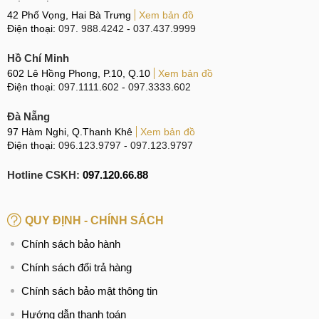
mặt lưng chia làm hai phần với tông màu đậm và nhạt tạo
42 Phố Vọng, Hai Bà Trưng
Xem bản đồ
sự tương phản. Đặc biệt, bản màu Bạc nổi bật với dải màu
Điện thoại:
097. 988.4242
-
037.437.9999
đỏ tách biệt giữa hai phần mặt lưng, tạo điểm nhấn riêng
Hồ Chí Minh
biệt.
602 Lê Hồng Phong, P.10, Q.10
Xem bản đồ
Màn hình nhỏ gọn, 120Hz & Camera 50MP, quay
Điện thoại:
097.1111.602
-
097.3333.602
phim 4K
Đà Nẵng
Màn hình AMOLED 68 tỷ màu, 1.5K, 120Hz hiển thị xuất
97 Hàm Nghi, Q.Thanh Khê
Xem bản đồ
Điện thoại:
096.123.9797
-
097.123.9797
sắc
Hotline CSKH:
097.120.66.88
Màn hình của REDMI Turbo 5 vẫn giữ kích thước 6,59 inch
như các phiên bản trước, sử dụng tấm nền AMOLED với
khả năng hiển thị 68 tỷ màu và tần số quét 120Hz, mang lại
QUY ĐỊNH - CHÍNH SÁCH
hình ảnh sống động, chân thực cùng chuyển động mượt mà.
Chính sách bảo hành
Độ phân giải 1.5K (1220 x 2712 pixel) đảm bảo hình ảnh
sắc nét và chi tiết rõ ràng.
Chính sách đổi trả hàng
Chính sách bảo mật thông tin
Danh sách 5 điện thoại có màn hình AMOLED 1.5K,
120Hz:
Hướng dẫn thanh toán