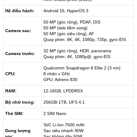
Hệ điều hành:
Android 16, HyperOS 3
50 MP (góc rộng), PDAF, OIS
50 MP (tele tiềm vọng)
Camera sau:
50 MP (góc siêu rộng), AF
Quay phim: 8K, 4K, 1080p, 720p, gyro-EIS
32 MP (góc rộng), HDR, panorama
Camera trước:
Quay phim: 4K, 1080p@, gyro-EIS
Qualcomm Snapdragon 8 Elite 2 (3 nm)
CPU:
8 nhân x GHz
GPU: Adreno 830
RAM:
12-16GB, LPDDR5X
Bộ nhớ trong:
256GB-1TB, UFS 4.1
Thẻ SIM:
2 SIM Nano
Si/C Li-Ion 7500 mAh
Dung lượng
Sạc siêu nhanh 90W
pin:
Sạc không dây 50W