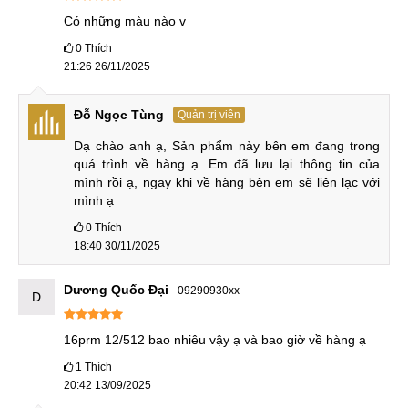
Xiaomi 16 Pro Max có pin lớn 7500mAh & Sạc nhanh 90W
Có những màu nào v
(dự kiến)
0
Thích
Xiaomi 16 Pro Max được cho là có sạc có dây 90W, sạc
21:26 26/11/2025
không dây tích hợp 50W và sạc ngược không dây 10W,
mang lại sự tiện lợi cho người dùng.
Đỗ Ngọc Tùng
Quản trị viên
Dạ chào anh ạ, Sản phẩm này bên em đang trong 
quá trình về hàng ạ. Em đã lưu lại thông tin của 
mình rồi ạ, ngay khi về hàng bên em sẽ liên lạc với 
mình ạ
0
Thích
18:40 30/11/2025
Dương Quốc Đại
09290930xx
D
16prm 12/512 bao nhiêu vậy ạ và bao giờ về hàng ạ
1
Thích
20:42 13/09/2025