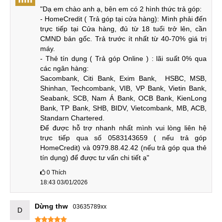
Màn hình hiển thị xuất sắc & Camera Leica 50MP (ảnh rò rỉ)
"Dạ em chào anh ạ, bên em có 2 hình thức trả góp:

- HomeCredit ( Trả góp tại cửa hàng): Mình phải đến 
Màn hình này có tốc độ làm mới 120Hz và sử dụng công
trực tiếp tại Cửa hàng, đủ từ 18 tuổi trở lên, cần 
CMND bản gốc. Trả trước ít nhất từ 40-70% giá trị 
nghệ LTPO để tiết kiệm điện năng và mang lại trải nghiệm
máy.

mượt mà.
- Thẻ tín dụng ( Trả góp Online ) : lãi suất 0% qua 
các ngân hàng:

Xiaomi 16 Pro Max tích hợp ba camera sau đều là 50MP,
Sacombank, Citi Bank, Exim Bank,  HSBC, MSB, 
bao gồm một camera chính, một camera góc siêu rộng và
Shinhan, Techcombank, VIB, VP Bank, Vietin Bank, 
một camera tele tiềm vọng. Nhờ tối ưu hóa phần mềm, kết
Seabank, SCB, Nam Á Bank, OCB Bank, KienLong 
Bank, TP Bank, SHB, BIDV, Vietcombank, MB, ACB, 
hợp với ống kính Leica và thuật toán AI của Xiaomi, người
Standarn Chartered.

dùng có thể dễ dàng chụp ảnh chất lượng cao và thực hiện
Để được hỗ trợ nhanh nhất mình vui lòng liên hệ 
hậu kỳ dễ dàng.
trực tiếp qua số 0583143659 ( nếu trả góp 
HomeCredit) và 0979.88.42.42 (nếu trả góp qua thẻ 
Pin lớn 7500mAh & Sạc nhanh 90W
tín dụng) để được tư vấn chi tiết ạ"
Xiaomi 16 Pro Max được trang bị viên pin 7500mAh và sử
0
Thích
18:43 03/01/2026
dụng công nghệ Si/C mới nhất. Điều này giúp thời lượng
pin dài hơn đáng kể so với thế hệ tiền nhiệm.
Dừng thw
03635789xx
D