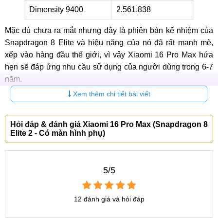
Dimensity 9400
2.561.838
Mặc dù chưa ra mắt nhưng đây là phiên bản kế nhiệm của
Snapdragon 8 Elite và hiệu năng của nó đã rất mạnh mẽ,
xếp vào hàng đầu thế giới, vì vậy Xiaomi 16 Pro Max hứa
hẹn sẽ đáp ứng nhu cầu sử dụng của người dùng trong 6-7
năm.
Xem thêm chi tiết bài viết
Hỏi đáp & đánh giá Xiaomi 16 Pro Max (Snapdragon 8
Xiaomi 16 Pro Max sẽ sử dụng chip Snapdragon 8 Elite 2
Elite 2 - Có màn hình phụ)
Thiết bị được cài sẵn hệ điều hành Android 16 tùy biến với
giao diện HyperOS 3, mang lại sự mượt mà và đáp ứng tốt
5/5
nhu cầu sử dụng thiết bị với các ứng dụng ngày càng phổ
biến. Máy còn được tích hợp các chức năng AI, giúp mọi trải
nghiệm của người dùng được hoàn hảo hơn.
12 đánh giá và hỏi đáp
Về bộ nhớ, Xiaomi 16 Pro Max cung cấp hai tùy chọn RAM