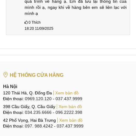
quá trình về hàng ạ. Em đã lưu lại thông tin của 
mình rồi ạ, ngay khi về hàng bên em sẽ liên lạc với 
mình ạ
0
Thích
18:20 11/09/2025
HỆ THỐNG CỬA HÀNG
Hà Nội
120 Thái Hà, Q. Đống Đa
Xem bản đồ
Điện thoại:
0969.120.120
-
037.437.9999
398 Cầu Giấy, Q. Cầu Giấy
Xem bản đồ
Điện thoại:
034.235.6666
-
096.2222.398
42 Phố Vọng, Hai Bà Trưng
Xem bản đồ
Điện thoại:
097. 988.4242
-
037.437.9999