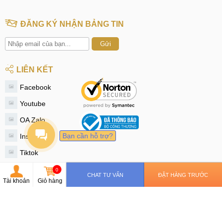
ĐĂNG KÝ NHẬN BẢNG TIN
Gửi
LIÊN KẾT
Facebook
Youtube
OA Zalo
Bạn cần hỗ trợ?
Instagram
Tiktok
Twitter
0
CHAT TƯ VẤN
ĐẶT HÀNG TRƯỚC
Tài khoản
Giỏ hàng
© 2020 - MobileCity