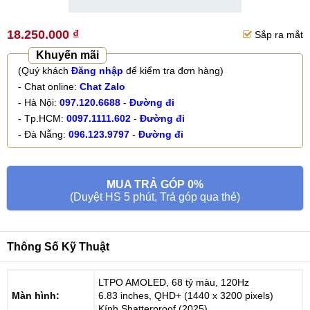
18.250.000 ₫
Sắp ra mắt
Khuyến mãi
(Quý khách
Đăng nhập
để kiểm tra đơn hàng)
- Chat online:
Chat Zalo
- Hà Nội:
097.120.6688
-
Đường đi
- Tp.HCM:
0097.1111.602
-
Đường đi
- Đà Nẵng:
096.123.9797
-
Đường đi
MUA TRẢ GÓP 0%
(Duyệt HS 5 phút, Trả góp qua thẻ)
Thông Số Kỹ Thuật
LTPO AMOLED, 68 tỷ màu, 120Hz
Màn hình:
6.83 inches, QHD+ (1440 x 3200 pixels)
Kính Shatterproof (2025)