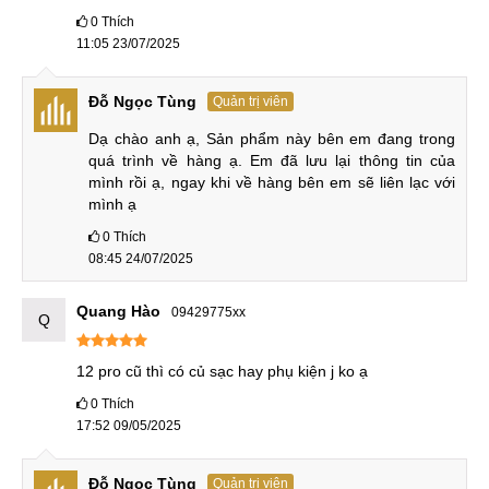
bản bộ nhớ cao cấp nhất là 12-256GB và có giá gần 28 triệu
0
Thích
11:05 23/07/2025
đồng.
Bảng giá Xiaomi 12 Pro khi mới ra mắt:
Đỗ Ngọc Tùng
Quản trị viên
Dạ chào anh ạ, Sản phẩm này bên em đang trong 
Giá VND
Phiên bản
Giá tại TQ
quá trình về hàng ạ. Em đã lưu lại thông tin của 
(Chính Hãng)
mình rồi ạ, ngay khi về hàng bên em sẽ liên lạc với 
mình ạ
4199 NDT
8-128GB
x
~13,8tr VND
0
Thích
08:45 24/07/2025
4499 NDT
8-256GB
x
~14,8tr VND
Quang Hào
09429775xx
Q
4899 NDT
12-256GB
27,99tr VND
~16,1tr VND
12 pro cũ thì có củ sạc hay phụ kiện j ko ạ
Hiện tại, bạn chỉ có thể tìm mua các sản phẩm cũ nhưng giá
0
Thích
17:52 09/05/2025
lại vô cùng hấp dẫn thấp hơn 45-50% so với giá niêm yết
ban đầu. Nêu cần mua các sản phẩm mới 100% thì bạn có
thể tham khảo thêm các sản phẩm thuộc dòng Xiaomi 13
Đỗ Ngọc Tùng
Quản trị viên