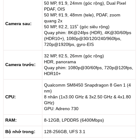
50 MP, f/1.9, 24mm (góc rộng), Dual Pixel
PDAF, OIS
50 MP, f/1.9, 48mm (tele), PDAF, zoom
quang 2x
Camera sau:
50 MP, f/2.2, 115˚ (góc siêu rộng)
Quay phim: 8K@24fps (HDR), 4K@30/60fps
(HDR10+), 1080p@30/120/240/960fps,
720p@1920fps, gyro-EIS
32 MP, f/2.5, 26mm (góc rộng)
HDR, panorama
Camera trước:
Quay phim: 1080p@30/60fps, 720p@120fps,
HDR10+
Qualcomm SM8450 Snapdragon 8 Gen 1 (4
nm)
CPU:
8 nhân (1x3.00 GHz & 3x2.50 GHz & 4x1.80
GHz)
GPU: Adreno 730
RAM:
8-12GB, LPDDR5 (6400Mbps)
Bộ nhớ trong:
128-256GB, UFS 3.1