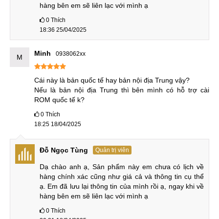
iPhone 12 cũng rất đáng mua. Vậy ta nên chọn máy nào?
hàng bên em sẽ liên lạc với mình ạ
Cùng MobileCity đi so sánh chi tiết 2 máy trên để dễ dàng
0
Thích
đưa ra quyết định nên mua máy nào nhé!
18:36 25/04/2025
Bảng so sánh thông số kỹ thuật của Xiaomi 12 Pro và
Minh
0938062xx
M
iPhone 12:
Cái này là bản quốc tế hay bản nội địa Trung vậy?

Xiaomi 12
iPhone 12
Nếu là bản nội địa Trung thì bên mình có hỗ trợ cài 
ROM quốc tế k?
Khung nhôm
Khung nhôm
Hai mặt kính
0
Thích
Hai mặt kính
146.7 x 71.5 x 7.4
18:25 18/04/2025
Thiết kế
163.6 x 74.6 x 8.2
mm
mm
Nặng 164 g
Nặng 204 g / 205 g
Kháng nước, bụi
Đỗ Ngọc Tùng
Quản trị viên
IP68
Dạ chào anh ạ, Sản phẩm này em chưa có lịch về 
hàng chính xác cũng như giá cả và thông tin cụ thể 
LTPO AMOLED, 1 tỷ
Super Retina XDR
màu,
ạ. Em đã lưu lại thông tin của mình rồi ạ, ngay khi về 
OLED
Tần số quét 120Hz,
hàng bên em sẽ liên lạc với mình ạ
HDR10, Dolby
Dolby Vision,
Màn
Vision
0
Thích
HDR10+,
hình
Độ sáng 1200 nit (tối