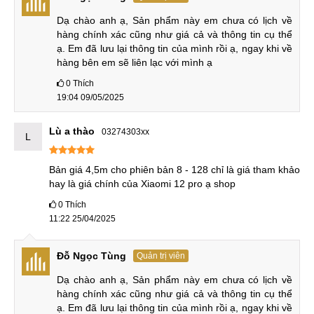
hiện đang có bán tại MobileCity.
Dạ chào anh ạ, Sản phẩm này em chưa có lịch về 
hàng chính xác cũng như giá cả và thông tin cụ thể 
Bảng giá
điện thoại Xiaomi
13 Series mới nhất 2025:
ạ. Em đã lưu lại thông tin của mình rồi ạ, ngay khi về 
hàng bên em sẽ liên lạc với mình ạ
STT
Tên sản phẩm
Giá
Bảo hành
0
Thích
19:04 09/05/2025
1
Xiaomi 13
7.950.000 ₫
12 Tháng
2
Lù a thào
Xiaomi 13 Pro
6.950.000 ₫
12 Tháng
03274303xx
L
3
Xiaomi 13 Lite
8.750.000 ₫
12 Tháng
Bản giá 4,5m cho phiên bản 8 - 128 chỉ là giá tham khảo 
hay là giá chính của Xiaomi 12 pro ạ shop
4
Xiaomi 13 Ultra
19.450.000 ₫
12 Tháng
0
Thích
5
Xiaomi 13T
9.450.000 ₫
18 Tháng
11:22 25/04/2025
6
Xiaomi 13T Pro
Liên hệ
18 Tháng
Đỗ Ngọc Tùng
Quản trị viên
So sánh Xiaomi 12 Pro và iPhone 12
Dạ chào anh ạ, Sản phẩm này em chưa có lịch về 
hàng chính xác cũng như giá cả và thông tin cụ thể 
Trong phân khúc máy cũ của Xiaomi 12 Pro có sản phẩm
ạ. Em đã lưu lại thông tin của mình rồi ạ, ngay khi về 