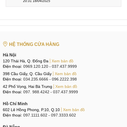
Độ sáng 1500 nit (tối
20:31 18/04/2025
đa)
đa)
6.1 inch, 1170 x
6.73 inch, 1440 x
2532 px
3200 px
Snapdragon 8 Gen
Apple A14 Bionic (5
Chipset
1(4 nm)
nm)
GPU: Adreno 730
Apple GPU (4 lõi)
HỆ THỐNG CỬA HÀNG
RAM 8-12GB,
RAM 4GB
LPDDR5
Hà Nội
Bộ nhớ
ROM 64-256GB,
ROM 128-256GB,
120 Thái Hà, Q. Đống Đa
Xem bản đồ
NVMe
UFS 3.1
Điện thoại:
0969.120.120
-
037.437.9999
398 Cầu Giấy, Q. Cầu Giấy
Xem bản đồ
50 MP (góc rộng)
12 MP (góc rộng)
Điện thoại:
034.235.6666
-
096.2222.398
50 MP (tele)
12 MP (góc siêu
50 MP (góc siêu
rộng)
42 Phố Vọng, Hai Bà Trưng
Xem bản đồ
rộng)
Selfie: 12 MP (góc
Điện thoại:
097. 988.4242
-
037.437.9999
Camera
Selfie: 32 MP (góc
rộng)
rộng)
SL 3D (Face ID)
Hồ Chí Minh
Quay phim: 8K, 4K,
Quay phim: 4K,
602 Lê Hồng Phong, P.10, Q.10
Xem bản đồ
1080p
1080p
Điện thoại:
097.1111.602
-
097.3333.602
Li-Ion 2815 mAh
Li-Po 4600 mAh
Đà Nẵng