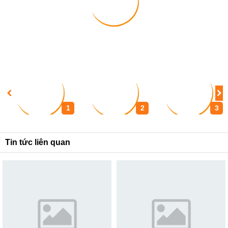
1
2
3
Tin tức liên quan