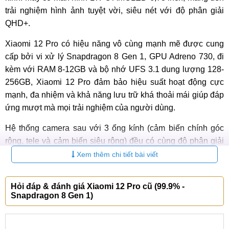
trải nghiệm hình ảnh tuyệt vời, siêu nét với độ phân giải
QHD+.
Xiaomi 12 Pro có hiệu năng vô cùng mạnh mẽ được cung
cấp bởi vi xử lý Snapdragon 8 Gen 1, GPU Adreno 730, đi
kèm với RAM 8-12GB và bộ nhớ UFS 3.1 dung lượng 128-
256GB, Xiaomi 12 Pro đảm bảo hiệu suất hoạt động cực
mạnh, đa nhiệm và khả năng lưu trữ khá thoải mái giúp đáp
ứng mượt mà mọi trải nghiệm của người dùng.
Hệ thống camera sau với 3 ống kính (cảm biến chính góc
rộng, tele và cảm biến siêu rộng) đều có cùng độ phân giải
50MP, hỗ trợ OIS cùng nhiều tính năng hiện đại khác, giúp
Xem thêm chi tiết bài viết
máy có khả năng quay video 8K HDR, 4K HDR10+ mang lại
khả năng sáng tạo vô tận.
Hỏi đáp & đánh giá Xiaomi 12 Pro cũ (99.9% -
Snapdragon 8 Gen 1)
Viên pin 4600 mAh hỗ trợ sạc siêu nhanh 120W và sạc
không dây 50W là giúp cung cấp năng lượng bền bỉ cho
máy hoạt động, cùng với Android 12 và MIUI 13, Xiaomi 12