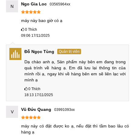
RAM 8-12GB, LPDDR5 (6400Mbps)
Bộ nhớ
Ngo Gia Loc
03565964xx
N
128-256GB, UFS 3.1
50 MP (góc rộng), Dual Pixel PDAF, OIS
máy này bao giờ có ạ
50 MP (tele), PDAF, zoom quang 2x
50 MP (góc siêu rộng)
0
Thích
Camera
Selfie: 32 MP (góc rộng)
09:06 17/11/2025
Quay phim: 8K (HDR), 4K (HDR10+), gyro-
EIS
Đỗ Ngọc Tùng
Quản trị viên
Li-Po 4600 mAh
Pin và
Dạ chào anh ạ, Sản phẩm này bên em đang trong 
Sạc dây 120W, 100% pin trong 18 ph
sạc
quá trình về hàng ạ. Em đã lưu lại thông tin của 
Sạc không dây: 50W, 10W (sạc ngược)
mình rồi ạ, ngay khi về hàng bên em sẽ liên lạc với 
mình ạ
Phần
Android 12, MIUI 13
mềm
0
Thích
18:13 17/11/2025
Giá Xiaomi 12 Pro cũ bao nhiêu?
Vũ Đức Quang
03991093xx
Xiaomi 12 Pro ra mắt tại Trung Quốc vào cuối tháng 12/2021
V
và ra mặt toàn cầu vào tháng 3/2022, trong đó có Việt Nam.
máy này có đặt được ko ạ, nếu đặt thì tầm bao lâu có 
Lúc ban đầu, giá bán của 12 Pro từ 13,8 triệu đồng cho bản
hàng ạ
8-128GB ở Trung Quốc. Xiaomi Việt chỉ phân phối phiên