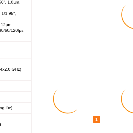
56", 1.0µm,
 1/1.95",
 1.12µm
0/60/120fps,
 4x2.0 GHz)
ng lúc)
1
t