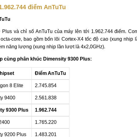
 1.962.744 điểm AnTuTu
nTuTu
 Plus và chỉ số AnTuTu của máy lên tới 1.962.744 điểm. Con
c octa-core, bao gồm bốn lõi Cortex-X4 tốc độ cao (xung nhịp l
ệm năng lượng (xung nhịp lần lượt là 4x2,0GHz).
p cùng phân khúc Dimensity 9300 Plus:
hipset
Điểm AnTuTu
gon 8 Elite
2.745.854
ty 9400
2.561.838
ty 9300 Plus
1.962.744
2400
1.765.220
ty 9200 Plus
1.483.201