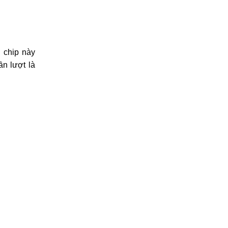
 chip này
ần lượt là