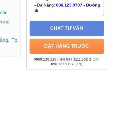
- Đà Nẵng:
096.123.9797
-
Đường
đi
 sắc
lượng
CHAT TƯ VẤN
ẵng, Tp
ĐẶT HÀNG TRƯỚC
0969.120.120
(HN)
097.1111.602
(HCM)
096.123.9797
(ĐN)