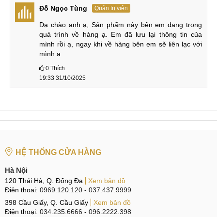
Đỗ Ngọc Tùng
Quản trị viên
Cả hai đều sở hữu tấm nền AMOLED 1 tỷ màu cong nhẹ
đều 4 cạnh, 4 góc. Nhưng màn hình V60 có độ sáng cao
Dạ chào anh ạ, Sản phẩm này bên em đang trong 
hơn, dẫn đến việc sử dụng ngoài trời tốt hơn.
quá trình về hàng ạ. Em đã lưu lại thông tin của 
mình rồi ạ, ngay khi về hàng bên em sẽ liên lạc với 
mình ạ
So sánh Vivo V60 vs Vivo V50
0
Thích
19:33 31/10/2025
Hệ thống camera sau của Vivo V60 cao cấp hơn, hỗ trợ
camera tele điều mà bản tiền nhiệm không có. Hiệu năng từ
Snapdragon 7 Gen 4 cũng giúp V60 mạnh mẽ hơn
Snapdragon 7 Gen 3 của V50.
Dù chỉ dày hơn 0,1mm (không đáng kể) nhưng Vivo V60 sở
hữu viên pin 6500mAh cho thời gian sử dụng lâu hơn nhiều
HỆ THỐNG CỬA HÀNG
so với pin 6000mAh của bản tiền nhiệm.
Hà Nội
120 Thái Hà, Q. Đống Đa
Xem bản đồ
Vivo V60 vs Honor 400
Điện thoại:
0969.120.120
-
037.437.9999
Trong khi Vivo V60 có thiết kế bo cong thì Honor 400 lại sở
398 Cầu Giấy, Q. Cầu Giấy
Xem bản đồ
Điện thoại:
034.235.6666
-
096.2222.398
hữu thiết kế vuông vức. Honor 400 tối ưu không gian bên