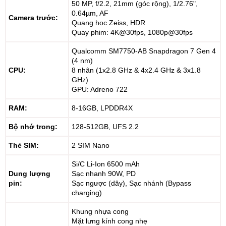
50 MP, f/2.2, 21mm (góc rộng), 1/2.76",
0.64µm, AF
Camera trước:
Quang học Zeiss, HDR
Quay phim: 4K@30fps, 1080p@30fps
Qualcomm SM7750-AB Snapdragon 7 Gen 4
(4 nm)
CPU:
8 nhân (1x2.8 GHz & 4x2.4 GHz & 3x1.8
GHz)
GPU: Adreno 722
RAM:
8-16GB, LPDDR4X
Bộ nhớ trong:
128-512GB, UFS 2.2
Thẻ SIM:
2 SIM Nano
Si/C Li-Ion 6500 mAh
Dung lượng
Sạc nhanh 90W, PD
pin:
Sạc ngược (dây), Sạc nhánh (Bypass
charging)
Khung nhựa cong
Mặt lưng kính cong nhẹ