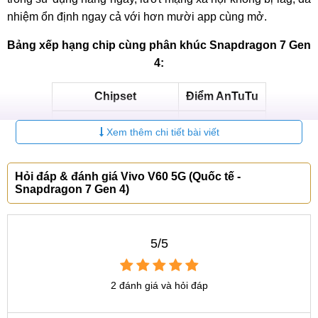
nhiệm ổn định ngay cả với hơn mười app cùng mở.
Bảng xếp hạng chip cùng phân khúc Snapdragon 7 Gen
4:
Chipset
Điểm AnTuTu
Dimensity 9200
1.482.965
Xem thêm chi tiết bài viết
Snapdragon 8+ Gen 1
1.297.463
Hỏi đáp & đánh giá Vivo V60 5G (Quốc tế -
Snapdragon 7 Gen 4
1.006.885
Snapdragon 7 Gen 4)
Exynos 1580
912.582
Snapdragon 7 Gen 3
821.023
5/5
Về chơi game, Liên Quân Mobile, PUBG đều hoạt động trơn
2 đánh giá và hỏi đáp
tru ở mức đồ họa cao; trong khi Genshin Impact chỉ chơi ổn
định ở mức thấp (30 fps), khi tăng lên đồ họa trung bình bị