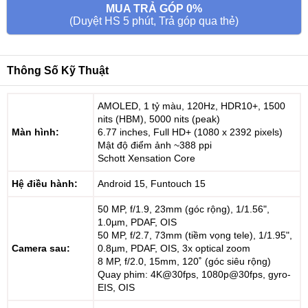
MUA TRẢ GÓP 0%
(Duyệt HS 5 phút, Trả góp qua thẻ)
Thông Số Kỹ Thuật
AMOLED, 1 tỷ màu, 120Hz, HDR10+, 1500
nits (HBM), 5000 nits (peak)
Màn hình:
6.77 inches, Full HD+ (1080 x 2392 pixels)
Mật độ điểm ảnh ~388 ppi
Schott Xensation Core
Hệ điều hành:
Android 15, Funtouch 15
50 MP, f/1.9, 23mm (góc rộng), 1/1.56",
1.0µm, PDAF, OIS
50 MP, f/2.7, 73mm (tiềm vọng tele), 1/1.95",
Camera sau:
0.8µm, PDAF, OIS, 3x optical zoom
8 MP, f/2.0, 15mm, 120˚ (góc siêu rộng)
Quay phim: 4K@30fps, 1080p@30fps, gyro-
EIS, OIS