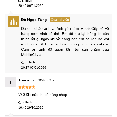
1
Thích
Vivo V60 có RAM 8-16GB & Bộ nhớ trong 128-512GB
20:49 06/01/2026
UFS 2.2 cho tốc độ đọc ghi khá nhanh, tuy không nhanh
bằng UFS 3.1 nhưng vẫn đủ cho các tác vụ hằng ngày như
Đỗ Ngọc Tùng
Quản trị viên
khởi động app và truyền file. Đây là sự kết hợp cân bằng,
Dạ em chào anh ạ. Anh yên tâm MobileCity sẽ về 
vừa đảm bảo hiệu năng ổn định, vừa giữ giá thành hợp lý
hàng sớm nhất có thể. Em đã lưu lại thông tin của 
trên dòng Vivo V60.
mình rồi ạ, ngay khi về hàng bên em sẽ liên lạc với 
mình qua SĐT để lại hoặc trong tin nhắn Zalo ạ. 
So sánh Vivo V60
Cảm ơn anh đã quan tâm tới sản phẩm của 
MobileCity ạ.
So với bản tiền nhiệm, Vivo V60 có những điểm nổi bật
0
Thích
nào? Liệu có hơn mẫu Honor 400 vốn đang được đông đảo
20:17 07/01/2026
người dùng quan tâm.
Tran anh
09047802xx
Vivo V60 vs Vivo V50
T
Hình dáng thiết kế của hai máy rất giống nhau. Đều bo cong
V60 Khi nào thì có hàng shop
nhẹ giúp người dùng cầm nắm ôm tay, dễ chịu. Điểm khác
0
Thích
biệt đến từ cụm camera, Vivo V60 trông gọn gàng và hiện
16:49 29/10/2025
đại hơn.