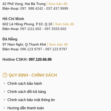
42 Phố Vọng, Hai Bà Trưng
Xem bản đồ
trong tốt hơn nên dù nhẹ hơn, máy vẫn "nhét" được viên pin
Điện thoại:
097. 988.4242
-
037.437.9999
7200mAh cao hơn nhiều 6500mAh của V60. Bù lại, đại diện
của Vivo lại sở hữu sạc nhanh hơn, đồng thời tích hợp sạc
Hồ Chí Minh
nhánh cho phép người dùng vừa dùng vừa sạc mà không
602 Lê Hồng Phong, P.10, Q.10
Xem bản đồ
Điện thoại:
097.1111.602
-
097.3333.602
có pin chai.
Đà Nẵng
97 Hàm Nghi, Q.Thanh Khê
Xem bản đồ
So sánh Vivo V60 vs Honor 400
Điện thoại:
096.123.9797
-
097.123.9797
Màn hình Honor 400 hiển thị sắc nét với độ phân giải màn
Hotline CSKH:
097.120.66.88
hình 1.5K cao hơn Full HD+ của V60. Dù camera chính
của Vivo V60 không cao bằng đối thủ, nhưng với việc sử
dụng ông kính Zeiss và khả năng tối ưu tốt từ Vivo nên chất
QUY ĐỊNH - CHÍNH SÁCH
lượng ảnh cho ra rất ấn tượng. Bên canh đó, việc tích hợp
Chính sách bảo hành
camera tele cũng giúp Vivo V60 dễ dàng chụp ảnh zoom xa.
Chính sách đổi trả hàng
Đánh giá Vivo V60
Chính sách bảo mật thông tin
Cùng MobileCity tìm hiểu chi tiết về Vivo V60 thông qua
Hướng dẫn thanh toán