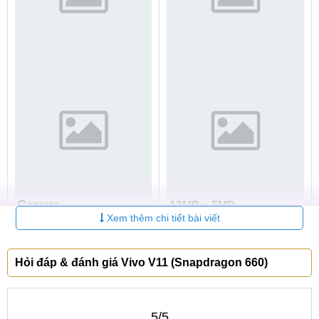
Camera
12MP + 5MP
Xem thêm chi tiết bài viết
🍁
💛
Hỏi đáp & đánh giá Vivo V11 (Snapdragon 660)
5/5