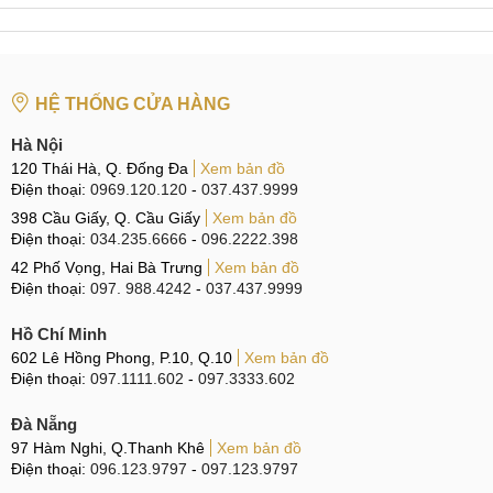
Điểm nổi bật trên V11 Pro
Màn hình Super AMOLED
Tính năng cảm biến vân tay
HỆ THỐNG CỬA HÀNG
Đánh giá Vivo V11
Thiết kế tinh giản, màu sắc năng động
Hà Nội
Màn hình hiển thị sắc nét
120 Thái Hà, Q. Đống Đa
Xem bản đồ
Điện thoại:
0969.120.120
-
037.437.9999
Hiệu năng mượt mà
398 Cầu Giấy, Q. Cầu Giấy
Xem bản đồ
Bộ nhớ lưu trữ
Điện thoại:
034.235.6666
-
096.2222.398
42 Phố Vọng, Hai Bà Trưng
Camera kép sắc nét
Xem bản đồ
Điện thoại:
097. 988.4242
-
037.437.9999
Dung lượng pin
Hồ Chí Minh
Nên mua V11 Pro ở đâu?
602 Lê Hồng Phong, P.10, Q.10
Xem bản đồ
Điện thoại:
097.1111.602
-
097.3333.602
Tổng quan về Vivo V11
Đà Nẵng
Mẫu điện thoại V11 Pro là chiếc điện thoại có thiết kế tinh
97 Hàm Nghi, Q.Thanh Khê
Xem bản đồ
giản hơn so với các mẫu điện thoại các trên với thị trường,
Điện thoại:
096.123.9797
-
097.123.9797