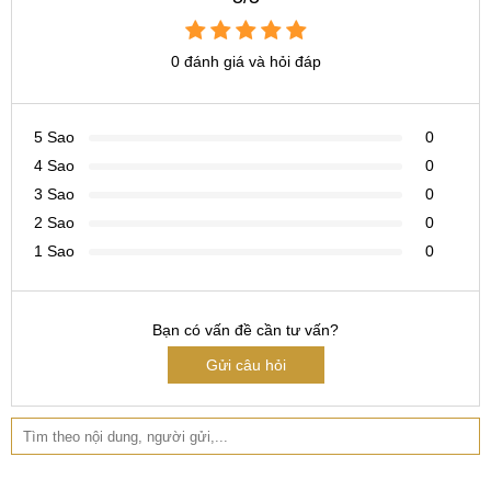
0 đánh giá và hỏi đáp
5 Sao
0
4 Sao
0
3 Sao
0
2 Sao
0
1 Sao
0
Pin, sạc
3400 mAh, 18W
Bạn có vấn đề cần tư vấn?
Gửi câu hỏi
Mục lục
Tổng quan về Vivo V11
Cấu hình Vivo V11 mới nhất
Vivo V11 có giá bao nhiêu?