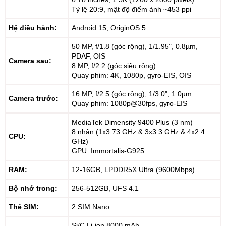
Tỷ lệ 20:9, mật độ điểm ảnh ~453 ppi
Hệ điều hành:
Android 15, OriginOS 5
50 MP, f/1.8 (góc rộng), 1/1.95", 0.8µm,
PDAF, OIS
Camera sau:
8 MP, f/2.2 (góc siêu rộng)
Quay phim: 4K, 1080p, gyro-EIS, OIS
16 MP, f/2.5 (góc rộng), 1/3.0", 1.0µm
Camera trước:
Quay phim: 1080p@30fps, gyro-EIS
MediaTek Dimensity 9400 Plus (3 nm)
8 nhân (1x3.73 GHz & 3x3.3 GHz & 4x2.4
CPU:
GHz)
GPU: Immortalis-G925
RAM:
12-16GB, LPDDR5X Ultra (9600Mbps)
Bộ nhớ trong:
256-512GB, UFS 4.1
Thẻ SIM:
2 SIM Nano
Si/C Li-ion 8000 mAh