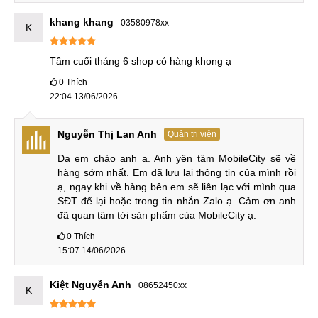
Điểm nâng cấp tiếp theo chính là hiệu năng, với Dimensity
khang khang
03580978xx
9400 Plus, iQOO Z10 Turbo Plus thừa sức cân mọi tựa
K
game, mọi tác vụ nặng. Dù Dimensity 9300 Plus yếu hơn
Tầm cuối tháng 6 shop có hàng khong ạ
bản kế nhiệm của nó nhưng hiện tại vẫn là con chip manh
mẽ bậc nhất nên khi sử dụng Z9 Turbo Plus bạn vẫn không
0
Thích
22:04 13/06/2026
gắp bất kỳ vấn đề gì về hiệu năng.
iQOO Z10 Turbo Plus cũ vs Realme GT7 cũ
Nguyễn Thị Lan Anh
Quản trị viên
Cùng sử dụng chung chip Dimensity 9400 Plus, nhưng
Dạ em chào anh ạ. Anh yên tâm MobileCity sẽ về 
iQOO bung được hết hiệu suất của chip cùng với sự giúp
hàng sớm nhất. Em đã lưu lại thông tin của mình rồi 
ạ, ngay khi về hàng bên em sẽ liên lạc với mình qua 
sức của chip thể thao điện tử Q2 nên trong nhiều tựa game
SĐT để lại hoặc trong tin nhắn Zalo ạ. Cảm ơn anh 
nặng iQOO Z10 Turbo Plus cho trải nghiệm mượt mà hơn.
đã quan tâm tới sản phẩm của MobileCity ạ.
0
Thích
15:07 14/06/2026
So sánh iQOO Z10 Turbo Plus cũ vs Realme GT7 cũ
Camera của iQOO Z10 Turbo Plus không có phần cứng cao
Kiệt Nguyễn Anh
08652450xx
K
cấp bằng GT7 chỉ đủ đáp ứng nhu cầu chụp ảnh cơ bản của
người dùng. Tuy nhiên, iQOO lại có thể quay video lên tới