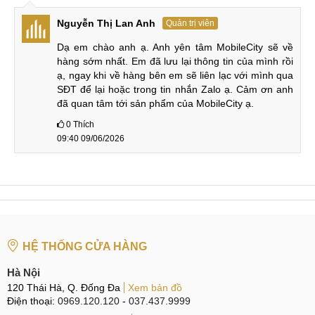
bấm vật lý - những khu vực này dễ bị hao mòn theo thời
Nguyễn Thị Lan Anh
Quản trị viên
gian.
Dạ em chào anh ạ. Anh yên tâm MobileCity sẽ về 
hàng sớm nhất. Em đã lưu lại thông tin của mình rồi 
ạ, ngay khi về hàng bên em sẽ liên lạc với mình qua 
Kiểm tra ngoại hình tổng thể
SĐT để lại hoặc trong tin nhắn Zalo ạ. Cảm ơn anh 
đã quan tâm tới sản phẩm của MobileCity ạ.
Nếu bạn nhận thấy các vết nứt nhỏ trên màn hình hoặc các
vết nứt dọc theo các cạnh, thiết bị có thể đã được sửa chữa.
0
Thích
09:40 09/06/2026
Vẻ ngoài nguyên bản cho thấy thiết bị đã được bảo quản tốt
và chưa bị va đập mạnh.
Bước 2: Kiểm tra màn hình
Tiếp theo, hãy bật màn hình iQOO Z10 Turbo Plus và quan
sát xem màu sắc hiển thị có đồng đều không. Màu vàng
HỆ THỐNG CỬA HÀNG
hoặc hồng hoặc xuất hiện điểm ảnh chết cho thấy linh kiện
bị xuống cấp.
Hà Nội
120 Thái Hà, Q. Đống Đa
Xem bản đồ
Điện thoại:
0969.120.120
-
037.437.9999