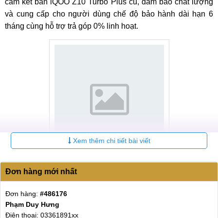
cam kết bán iQOO Z10 Turbo Plus cũ, đảm bảo chất lượng
và cung cấp cho người dùng chế độ bảo hành dài hạn 6
tháng cùng hỗ trợ trả góp 0% linh hoạt.
Xem thêm chi tiết bài viết
Cam kết mua máy tại MobileCity
Đơn hàng mới nhất
Tình trạng
Đơn hàng:
#486176
Phạm Duy Hưng
iQOO Z10 Turbo Plus cũ được bán tại MobileCity còn
Điện thoại: 03361891xx