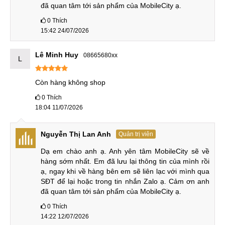
Hãy cùng so sánh iQOO Z10 Turbo Plus cũ với bản tiền
đã quan tâm tới sản phẩm của MobileCity ạ.
nhiệm máy mới xem nên chọn máy nào.
0
Thích
iQOO Z10 Turbo Plus cũ vs iQOO Z9 Turbo Plus
15:42 24/07/2026
mới
Lê Minh Huy
08665680xx
L
Dù là máy cũ nhưng các sản phẩm iQOO Z10 Turbo Plus tại
MobileCity vẫn có ngoại hình đẹp như máy mới. So
Còn hàng không shop
với iQOO Z9 Turbo Plus mới, Z10 chỉ dày hơn 0,2mm và
0
Thích
nặng hơn 16g, bù lại Z10 sở hữu viên pin 8000mAh cho
18:04 11/07/2026
thời gian sử dụng vô cùng lâu, vượt trội hoàn toàn so với
pin 6400mAh của thế hệ trước.
Nguyễn Thị Lan Anh
Quản trị viên
Dạ em chào anh ạ. Anh yên tâm MobileCity sẽ về 
So sánh iQOO Z10 Turbo Plus cũ vs iQOO Z9 Turbo Plus
hàng sớm nhất. Em đã lưu lại thông tin của mình rồi 
mới
ạ, ngay khi về hàng bên em sẽ liên lạc với mình qua 
SĐT để lại hoặc trong tin nhắn Zalo ạ. Cảm ơn anh 
Không chỉ vây, iQOO Z10 Turbo Plus cũng tích hợp sạc 90W
đã quan tâm tới sản phẩm của MobileCity ạ.
nhanh hơn tuy nhiên thời gian sạc đầy pin vẫn lâu hơn sạc
0
Thích
80W cho pin 6400mAh của Z9.
14:22 12/07/2026