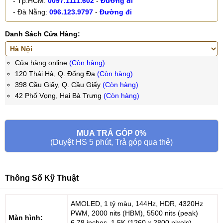
- Tp.HCM:
0097.1111.602
-
Đường đi
- Đà Nẵng:
096.123.9797
-
Đường đi
Danh Sách Cửa Hàng:
Cửa hàng online
(Còn hàng)
120 Thái Hà, Q. Đống Đa
(Còn hàng)
398 Cầu Giấy, Q. Cầu Giấy
(Còn hàng)
42 Phố Vọng, Hai Bà Trưng
(Còn hàng)
MUA TRẢ GÓP 0%
(Duyệt HS 5 phút, Trả góp qua thẻ)
Thông Số Kỹ Thuật
AMOLED, 1 tỷ màu, 144Hz, HDR, 4320Hz
PWM, 2000 nits (HBM), 5500 nits (peak)
Màn hình:
6.78 inches, 1.5K (1260 x 2800 pixels)