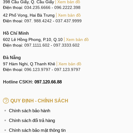
Kiểm tra màn hình
398 Cầu Giấy, Q. Cầu Giấy
Xem bản đồ
Điện thoại:
034.235.6666
-
096.2222.398
Liên tục vuốt, chạm và phóng to/thu nhỏ để kiểm tra độ nhạy
42 Phố Vọng, Hai Bà Trưng
Xem bản đồ
cảm ứng. Ngoài ra, hãy mở video hoặc hình ảnh có độ phân
Điện thoại:
097. 988.4242
-
037.437.9999
giải cao và đánh giá độ sáng và độ tương phản. Màn hình
Hồ Chí Minh
chất lượng cao sẽ hiển thị màu sắc trung thực, không bị lệch
602 Lê Hồng Phong, P.10, Q.10
Xem bản đồ
tông màu hoặc mất chi tiết ở các vùng sáng và tối.
Điện thoại:
097.1111.602
-
097.3333.602
Bước 3: Kiểm tra phần mềm, chất lượng pin và sạc
Đà Nẵng
97 Hàm Nghi, Q.Thanh Khê
Xem bản đồ
Hãy thử mở các ứng dụng để xem chúng có chạy nhanh,
Điện thoại:
096.123.9797
-
097.123.9797
mượt và ổn định không. Sau đó, hãy thử mở một số ứng
dụng nặng hoặc chơi game để kiểm tra độ mượt mà. iQOO
Hotline CSKH:
097.120.66.88
Z10 Turbo Plus được trang bị chip mạnh mẽ, vì vậy nếu bạn
gặp hiện tượng giật lag, thiết bị có thể đang bị xung đột
QUY ĐỊNH - CHÍNH SÁCH
phần mềm.
Chính sách bảo hành
Trong quá trình dùng thử, hãy chú ý xem mức pin có bị giảm
Chính sách đổi trả hàng
nhanh không. Vì thiết bị có pin dung lượng lớn 8000mAh
nên pin không bị hao nhanh.
Chính sách bảo mật thông tin