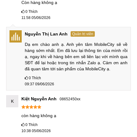
Còn hàng không ạ
8K còn điện thoại Realme chỉ hỗ trợ tối đa 4K.
0
Thích
11:58 05/06/2026
Một điểm nổi bật nữa của iQOO Z10 Turbo Plus là nó sở
hữu viên pin 8000mAh cho thời gian sử dụng lâu dài hơn
pin 7200mAh của đối thủ. Bù lại Realme GT7 có sạc 100W
Nguyễn Thị Lan Anh
Quản trị viên
nhanh hơn.
Dạ em chào anh ạ. Anh yên tâm MobileCity sẽ về 
hàng sớm nhất. Em đã lưu lại thông tin của mình rồi 
Cách kiểm tra iQOO Z10 Turbo Plus cũ
ạ, ngay khi về hàng bên em sẽ liên lạc với mình qua 
trước khi mua
SĐT để lại hoặc trong tin nhắn Zalo ạ. Cảm ơn anh 
đã quan tâm tới sản phẩm của MobileCity ạ.
Tham gia MobileCity để tìm hiểu cách kiểm tra thiết bị trước
0
Thích
khi mua để giúp bạn chọn được chiếc iQOO Z10 Turbo Plus
09:37 09/06/2026
cũ chất lượng tốt nhất.
Kiệt Nguyễn Anh
08652450xx
Bước 1: Kiểm tra ngoại hình tổng thể
K
Khi mua iQOO Z10 Turbo Plus đã qua sử dụng, trước tiên
còn hàng không ạ
hãy kiểm tra kỹ bên ngoài thiết bị. Kiểm tra khung, mặt lưng
0
Thích
và màn hình xem có vết xước, vết lõm hoặc dấu hiệu rơi vỡ
10:38 05/06/2026
nào không. Đặc biệt chú ý đến camera, cổng sạc và các nút