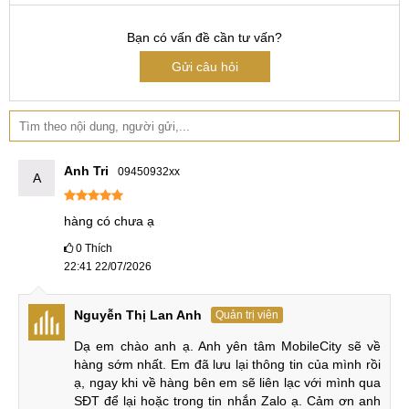
Đặc biệt, MobileCity còn hỗ trợ nâng cấp gói bảo hành BHV
6 tháng, giúp mở rộng phạm vi bảo vệ và xử lý nhanh trong
Bạn có vấn đề cần tư vấn?
trường hợp phát sinh lỗi phần cứng hoặc sự cố ngoài ý
Gửi câu hỏi
muốn
Hỗ trợ trả góp 0%
Hiện tại, iQOO Z10 Turbo Plus cũ được áp dụng chương
trình trả góp 0% lãi suất vô cùng linh hoạt, giúp người dùng
Anh Tri
09450932xx
A
dễ dàng sở hữu sản phẩm mà không lo áp lực tài chính.
hàng có chưa ạ
Bạn có thể đăng ký trả góp thông qua các công ty tài chính
như Home Credit, FE Credit hoặc qua thẻ tín dụng.
0
Thích
22:41 22/07/2026
MobileCity hỗ trợ nhiều gói trả góp khác nhau — 3 tháng, 6
tháng hoặc 12 tháng, tùy nhu cầu và khả năng của khách
hàng. Thủ tục nhanh gọn, xét duyệt trong vài phút, giúp bạn
Nguyễn Thị Lan Anh
Quản trị viên
dễ dàng mang máy về sử dụng ngay.
Dạ em chào anh ạ. Anh yên tâm MobileCity sẽ về 
hàng sớm nhất. Em đã lưu lại thông tin của mình rồi 
So sánh sản phẩm tương tự
ạ, ngay khi về hàng bên em sẽ liên lạc với mình qua 
SĐT để lại hoặc trong tin nhắn Zalo ạ. Cảm ơn anh 