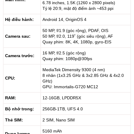
6.78 inches, 1.5K (1260 x 2800 pixels)
Tỷ lệ 20:9, mật độ điểm ảnh ~453 ppi
Hệ điều hành:
Android 14, OriginOS 4
50 MP, f/1.9 (góc rộng), PDAF, OIS
Camera sau:
50 MP, f/2.0, 119˚ (góc siêu rộng), AF
Quay phim: 8K, 4K, 1080p, gyro-EIS
16 MP, f/2.5 (góc rộng)
Camera trước:
Quay phim: 1080p@30fps
MediaTek Dimensity 9300 (4 nm)
8 nhân (1x3.25 GHz & 3x2.85 GHz & 4x2.0
CPU:
GHz)
GPU: Immortalis-G720 MC12
RAM:
12-16GB, LPDDR5X
Bộ nhớ trong:
256GB-1TB, UFS 4.0
Thẻ SIM:
2 SIM, Nano SIM
5160 mAh
Dung lượng