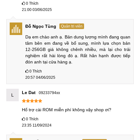
0
Thích
50 MP (góc rộng)
Camera
50 MP (góc rộng)
50 MP (góc siêu
21:00 03/06/2025
sau
8 MP (góc siêu rộng)
rộng)
Đỗ Ngọc Tùng
Quản trị viên
Camera
16 MP (góc rộng)
16 MP (góc rộng)
trước
Dạ em chào anh ạ. Bản dung lượng mình đang quan 
tâm bên em đang về bổ sung, mình lựa chọn bản 
Quay
8K, 4K, 1080p,
gyro-
8K, 4K, 1080p,
gyro-
12-256GB giá không chênh nhiều, mà lại cho trải 
phim
EIS
EIS
nghiệm rất hài lòng đó ạ. Rất hân hạnh được tiếp 
đón anh tại cửa hàng ạ.
Với sự nâng cấp cải tiến về phần mềm, chất ảnh của iQOO
0
Thích
Neo 9 Pro được cải thiện rõ rệt.
20:57 04/06/2025
Le Dat
09233794xx
L
Tăng dung lượng pin
Tuy có cung công nghệ sạc nhanh 120W cho tốc độ sạc cực
Hổ trợ cài ROM miễn phí không vậy shop ơi?
nhanh nhưng chiếc điện thoại iQOO Neo 9 Pro có viên pin
0
Thích
lớn hơn với 5160 mAh so với pin 5000 mAh của bản tiền
23:35 11/09/2024
nhiệm.