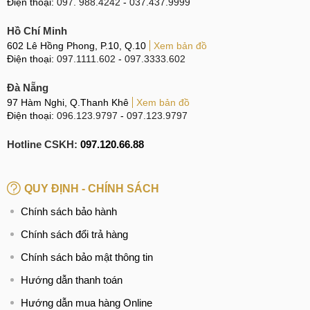
bản bộ nhớ để lựa chọn.
Điện thoại:
097. 988.4242
-
037.437.9999
Hồ Chí Minh
602 Lê Hồng Phong, P.10, Q.10
Xem bản đồ
Các bản bộ nhớ gồm: 12-256GB, 12-512GB, 16-
512GB và
Điện thoại:
097.1111.602
-
097.3333.602
16GB-
1TB, tất cả đều đáp ứng vô cùng tốt nhu cầu sử dụng
và chạy đa nhiệm của mọi đối tượng người dùng.
Đà Nẵng
97 Hàm Nghi, Q.Thanh Khê
Xem bản đồ
Đánh giá Vivo iQOO Neo 9 Pro
Điện thoại:
096.123.9797
-
097.123.9797
Cùng MobileCity tìm hiểu chi tiết về mẫu điện thoại Vivo
Hotline CSKH:
097.120.66.88
iQOO Neo 9 Pro ngay bây giờ nhé!
Thiết kế và màu sắc
QUY ĐỊNH - CHÍNH SÁCH
Thiết bị ra mắt trong thời điểm xu hướng khung phẳng
Chính sách bảo hành
vuông vức nở rộ, vì thế, iQOO Neo 9 Pro cũng có khung
Chính sách đổi trả hàng
phẳng tạo nên sự vuông vức. Tuy nhiên mặt lưng được bo
Chính sách bảo mật thông tin
cong nhẹ nên vẫn cho cảm giác cầm nắm khá thoải mái.
Hướng dẫn thanh toán
Hướng dẫn mua hàng Online
Kích thước máy chỉ từ 8-8,3 mm không mỏng hơn bản tiền