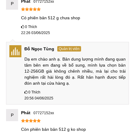
Phát
3x2.85 GHz
07727152xx
Cortex-
3x3.0 GHz Cortex-
P
CPU
X4
A715
4x2.0 GHz
Cortex-
4x2.0 GHz Cortex-
Có phiên bản 512 g chưa shop
A720
A510
0
Thích
Immortalis-
G720
Immortalis-G715
GPU
22:26 03/06/2025
MC12
MC11
Đỗ Ngọc Tùng
Quản trị viên
Cải thiện camera
Dạ em chào anh ạ. Bản dung lượng mình đang quan 
tâm bên em đang về bổ sung, mình lựa chọn bản 
Cả hai thiết bị vẫn sở hữu hệ thống camera kép phía sau
12-256GB giá không chênh nhiều, mà lại cho trải 
nghiệm rất hài lòng đó ạ. Rất hân hạnh được tiếp 
với một cảm biến chính 50MP và một cảm biến góc siêu
đón anh tại cửa hàng ạ.
rộng có thông số khác nhau. iQOO 9 Pro sở hữu camera
0
Thích
góc siêu rộng 50MP còn 8MP là camera góc siêu rộng của
20:56 04/06/2025
iQOO Neo 8 Pro.
So sánh camera iQOO Neo 9 Pro và iQOO Neo 8 Pro:
Phát
07727152xx
P
iQOO Neo 9 Pro
iQOO Neo 8 Pro
Còn phiên bản bản 512 g ko shop