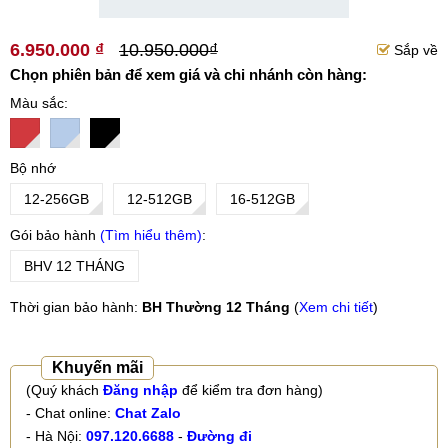
6.950.000 ₫
10.950.000₫
Sắp về
Chọn phiên bản để xem giá và chi nhánh còn hàng:
Màu sắc
Bộ nhớ
12-256GB
12-512GB
16-512GB
Gói bảo hành
Tìm hiểu thêm
BHV 12 THÁNG
Thời gian bảo hành:
BH Thường 12 Tháng
(
Xem chi tiết
)
Khuyến mãi
(Quý khách
Đăng nhập
để kiểm tra đơn hàng)
- Chat online:
Chat Zalo
- Hà Nội:
097.120.6688
-
Đường đi