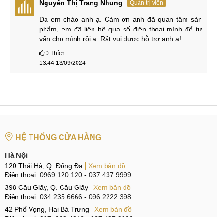
Nguyễn Thị Trang Nhung
Quản trị viên
So sánh pin, sạc iQOO Neo 9 Pro và iQOO Neo 8 Pro:
Dạ em chào anh ạ. Cảm ơn anh đã quan tâm sản 
phẩm, em đã liên hệ qua số điện thoại mình để tư 
iQOO Neo 9 Pro
iQOO Neo 8 Pro
vấn cho mình rồi ạ. Rất vui được hỗ trợ anh ạ!
Pin
5160
mAh
5000 mAh
0
Thích
13:44 13/09/2024
Sạc
120W
120W
Tuy dung lượng pin chênh lệch không quá nhiều nhưng với
công nghệ màn hình LTPO và chip mới tiết kiệm điện năng
hơn nên thời lượng pin của iQOO Neo 9 Pro được kéo dài
đáng kể.
HỆ THỐNG CỬA HÀNG
Hà Nội
Dung lượng Vivo iQOO Neo 9 Pro
120 Thái Hà, Q. Đống Đa
Xem bản đồ
Điện thoại:
0969.120.120
-
037.437.9999
Vivo iQOO Neo 9 Pro sở hữu RAM LPDDR5X và bộ nhớ
398 Cầu Giấy, Q. Cầu Giấy
Xem bản đồ
trong UFS 4.0 cho tốc độ xử lý vô cùng nhanh. Với RAM 12-
Điện thoại:
034.235.6666
-
096.2222.398
16GB và bộ nhớ trong 256GB-1TB giúp bạn có nhiều phiên
42 Phố Vọng, Hai Bà Trưng
Xem bản đồ