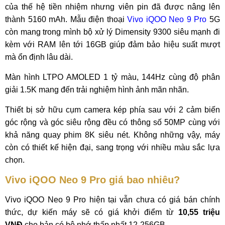
của thế hệ tiền nhiệm nhưng viên pin đã được nâng lên
thành 5160 mAh. Mẫu điện thoại
Vivo iQOO Neo 9 Pro
5G
còn mang trong mình bộ xử lý Dimensity 9300 siêu mạnh đi
kèm với RAM lên tới 16GB giúp đảm bảo hiệu suất mượt
mà ổn định lâu dài.
Màn hình LTPO AMOLED 1 tỷ màu, 144Hz cùng độ phân
giải 1.5K mang đến trải nghiệm hình ảnh mãn nhãn.
Thiết bị sở hữu cụm camera kép phía sau với 2 cảm biến
góc rộng và góc siêu rộng đều có thông số 50MP cùng với
khả năng quay phim 8K siêu nét. Không những vậy, máy
còn có thiết kế hiện đại, sang trọng với nhiều màu sắc lựa
chọn.
Vivo iQOO Neo 9 Pro giá bao nhiêu?
Vivo iQOO Neo 9 Pro hiện tại vẫn chưa có giá bán chính
thức, dự kiến máy sẽ có giá khởi điểm từ
10,55 triệu
VNĐ
cho bản có bộ nhớ thấp nhất 12-256GB.