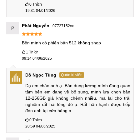
0
Thích
19:31 04/01/2026
Nâng cấp hiệu năng
Phát Nguyễn
07727152xx
P
Nâng cấp tiếp theo chính là hiệu năng, với Dimensity 9200+
đã giúp iQOO Neo 8 Pro làm mưa làm gió trên thị trường
Bên mình có phiên bản 512 không shop
smartphone tầm trung. Thì giờ đây, nhà sản xuất còn tích
1
Thích
hợp con chip Dimensity 9300 là bản nâng cấp và kế nhiệm
09:14 04/06/2025
của Dimensity 9200+ nên cho hiệu năng mạnh mẽ hơn
đáng kể.
Đỗ Ngọc Tùng
Quản trị viên
So sánh hiệu năng iQOO Neo 9 Pro và iQOO Neo 8 Pro:
Dạ em chào anh ạ. Bản dung lượng mình đang quan 
tâm bên em đang về bổ sung, mình lựa chọn bản 
12-256GB giá không chênh nhiều, mà lại cho trải 
iQOO Neo 9 Pro
iQOO Neo 8 Pro
nghiệm rất hài lòng đó ạ. Rất hân hạnh được tiếp 
đón anh tại cửa hàng ạ.
Dimensity 9200+
Chipset
Dimensity
9300
(4nm)
(4nm)
0
Thích
20:59 04/06/2025
1x3.25 GHz
Cortex-
1x3.35 GHz Cortex-
X4
X3