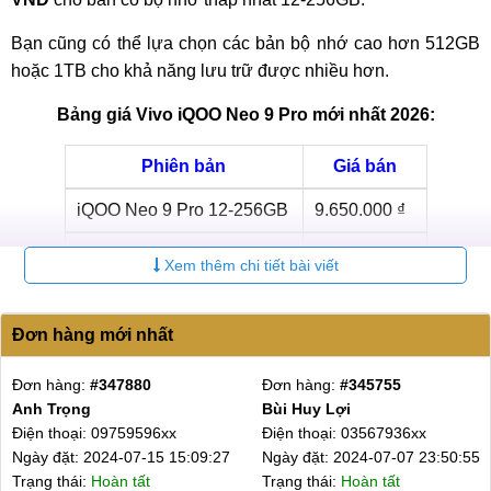
Bạn cũng có thể lựa chọn các bản bộ nhớ cao hơn 512GB
hoặc 1TB cho khả năng lưu trữ được nhiều hơn.
Bảng giá Vivo iQOO Neo 9 Pro mới nhất 2026:
Phiên bản
Giá bán
iQOO Neo 9 Pro 12-256GB
9.650.000 ₫
iQOO Neo 9 Pro 12-512GB
10.650.000 ₫
Xem thêm chi tiết bài viết
iQOO Neo 9 Pro 16-512GB
11.650.000 ₫
Đơn hàng mới nhất
iQOO Neo 9 Pro 16GB-1TB
14.050.000 ₫
Đơn hàng:
#343205
Đơn hàng:
#341863
MobileCity cũng sẽ phân phối các mẫu điện thoại thuộc
A Hiểu
anh Minh
dòng iQOO Neo 9. Bạn có thể tham khảo dưới đây.
Điện thoại: 08382983xx
Điện thoại: 08473806xx
Ngày đặt: 2024-06-25 14:21:37
Ngày đặt: 2024-06-18 19:55:02
Bảng giá
điện thoại Vivo
iQOO Neo 9 Series mới nhất
Trạng thái:
Đã chốt
Trạng thái:
Đã chốt
2025: