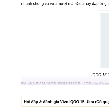
nhanh chóng và vừa mượt mà. Điều này đáp ứng t
iQOO 15 U
Bộ nhớ RAM 16GB, ROM 256GB - 1TB tốc độ c
Về phần mềm iQOO 15 Ultra xuất xưởng với Orig
mượt mà với nhiều tính năng thú vị.
Hỏi đáp & đánh giá Vivo iQOO 15 Ultra (Có quạt