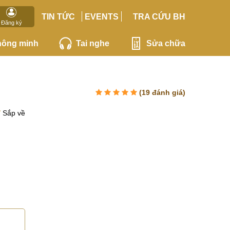
TIN TỨC
EVENTS
TRA CỨU BH
Đăng ký
hông minh
Tai nghe
Sửa chữa
(
19
đánh giá)
Sắp về