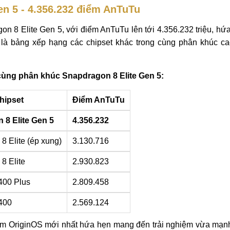
en 5 - 4.356.232 điểm AnTuTu
n 8 Elite Gen 5, với điểm AnTuTu lên tới 4.356.232 triệu, hứ
ây là bảng xếp hạng các chipset khác trong cùng phân khúc c
ùng phân khúc Snapdragon 8 Elite Gen 5:
hipset
Điểm AnTuTu
 8 Elite Gen 5
4.356.232
8 Elite (ép xung)
3.130.716
8 Elite
2.930.823
400 Plus
2.809.458
400
2.569.124
ềm OriginOS mới nhất hứa hẹn mang đến trải nghiệm vừa mạn