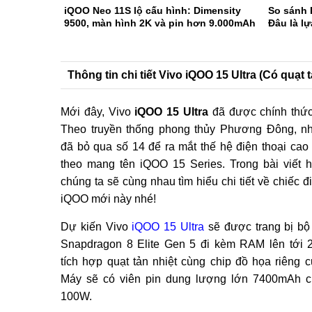
iQOO Neo 11S lộ cấu hình: Dimensity
So sánh
9500, màn hình 2K và pin hơn 9.000mAh
Đâu là l
Thông tin chi tiết Vivo iQOO 15 Ultra (Có quạt t
Mới đây, Vivo
iQOO 15 Ultra
đã được chính thức
Theo truyền thống phong thủy Phương Đông, n
đã bỏ qua số 14 để ra mắt thế hệ điện thoại cao 
theo mang tên iQOO 15 Series. Trong bài viết 
chúng ta sẽ cùng nhau tìm hiểu chi tiết về chiếc đ
iQOO mới này nhé!
Dự kiến Vivo
iQOO 15 Ultra
sẽ được trang bị bộ 
Snapdragon 8 Elite Gen 5 đi kèm RAM lên tới
tích hợp quạt tản nhiệt cùng chip đồ họa riêng c
Máy sẽ có viên pin dung lượng lớn 7400mAh c
100W.