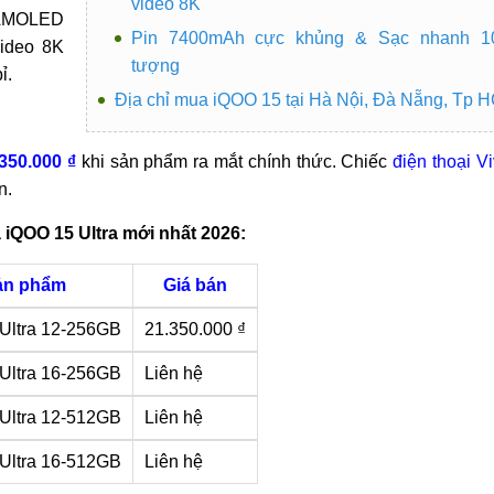
video 8K
n AMOLED
Pin 7400mAh cực khủng & Sạc nhanh 
ideo 8K
tượng
ỉ.
Địa chỉ mua iQOO 15 tại Hà Nội, Đà Nẵng, Tp 
.350.000 ₫
khi sản phẩm ra mắt chính thức. Chiếc
điện thoại V
n.
 iQOO 15 Ultra mới nhất 2026:
ản phẩm
Giá bán
Ultra 12-256GB
21.350.000 ₫
Ultra 16-256GB
Liên hệ
Ultra 12-512GB
Liên hệ
Ultra 16-512GB
Liên hệ