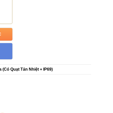
C
 (Có Quạt Tản Nhiệt + IP69)