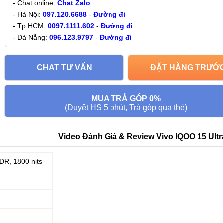
- Chat online:
Chat Zalo
- Hà Nội:
097.120.6688
-
Đường đi
- Tp.HCM:
0097.1111.602
-
Đường đi
- Đà Nẵng:
096.123.9797
-
Đường đi
CHAT TƯ VẤN
ĐẶT HÀNG TRƯỚ
MUA TRẢ GÓP 0%
(Duyệt HS 5 phút, Trả góp qua thẻ)
Video Đánh Giá & Review Vivo IQOO 15 Ultra
R, 1800 nits
)