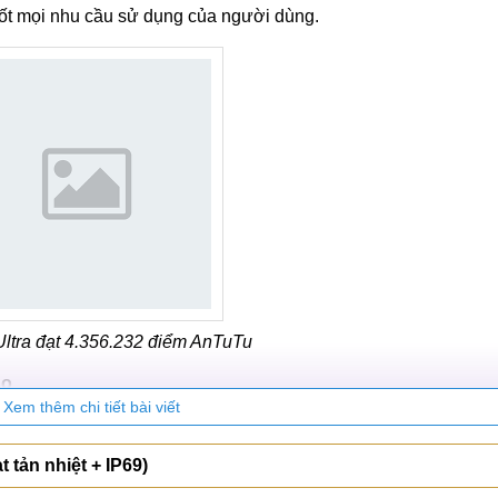
ốt mọi nhu cầu sử dụng của người dùng.
ltra đạt 4.356.232 điểm AnTuTu
ao
Xem thêm chi tiết bài viết
inOS 6 dựa trên Android 16 mới nhất, hứa hẹn mang đến tr
 tản nhiệt + IP69)