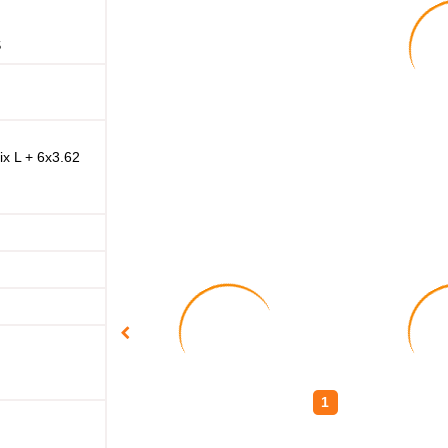
S
x L + 6x3.62
1