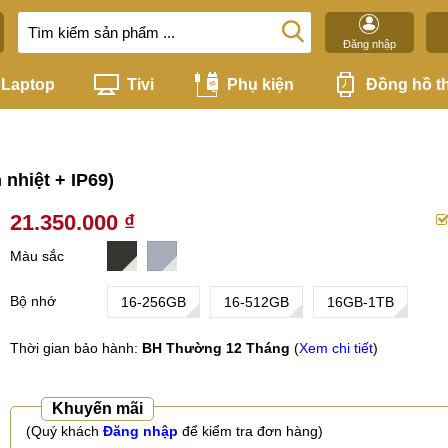
Đăng nhập
Laptop
Tivi
Phụ kiện
Đồng hồ t
 nhiệt + IP69)
21.350.000 ₫
Màu sắc
Bộ nhớ
16-256GB
16-512GB
16GB-1TB
Thời gian bảo hành:
BH Thường 12 Tháng
(
Xem chi tiết
)
Khuyến mãi
(Quý khách
Đăng nhập
để kiểm tra đơn hàng)