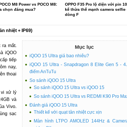
 POCO M8 Power vs POCO M8:
OPPO F35 Pro lộ diện với pin 1
ựa chọn đáng mua?
kế thừa thế mạnh camera selfie
dòng F
ản nhiệt + IP69)
 ra mắt.
Mục lục
hà iQOO
iQOO 15 Ultra giá bao nhiêu?
cấp tiếp
iQOO 15 Ultra - Snapdragon 8 Elite Gen 5 - 4
hôm nay,
điểm AnTuTu
iện thoại
So sánh iQOO 15 Ultra
So sánh iQOO 15 Ultra vs iQOO 15
vi xử lý
So sánh iQOO 15 Ultra vs REDMI K90 Pro Ma
 24GB và
Đánh giá iQOO 15 Ultra
ủa Vivo.
Thiết kế với quạt tản nhiệt cực xịn
ùng sạc
Màn hình LTPO AMOLED 144Hz & Camer