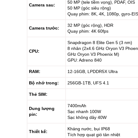
50 MP (tele tiềm vọng), PDAF, OIS
Camera sau:
50 MP (góc siêu rộng)
Quay phim: 8K, 4K, 1080p, gyro-EI
32 MP (góc rộng), HDR
Camera trước:
Quay phim: 4K 60fps
Snapdragon 8 Elite Gen 5 (3 nm)
8 nhân (2x4.6 GHz Oryon V3 Phoeni
CPU:
GHz Oryon V3 Phoenix M)
GPU: Adreno 840
RAM:
12-16GB, LPDDR5X Ultra
Bộ nhớ trong:
256GB-1TB, UFS 4.1
Thẻ SIM:
7400mAh
Dung lượng
Sạc nhanh 100W
pin:
Sạc không dây 40W
Kháng nước, bụi IP68
Thiết kế:
Tích hợp quạt gió tản nhiệt