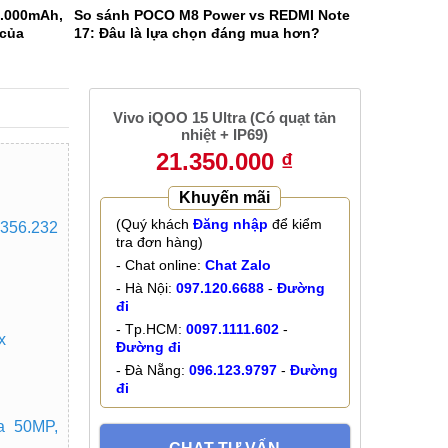
0.000mAh,
So sánh POCO M8 Power vs REDMI Note
 của
17: Đâu là lựa chọn đáng mua hơn?
Vivo iQOO 15 Ultra (Có quạt tản
nhiệt + IP69)
21.350.000 ₫
Khuyến mãi
(Quý khách
Đăng nhập
để kiểm
.356.232
tra đơn hàng)
- Chat online:
Chat Zalo
- Hà Nội:
097.120.6688
-
Đường
đi
- Tp.HCM:
0097.1111.602
-
x
Đường đi
- Đà Nẵng:
096.123.9797
-
Đường
đi
a 50MP,