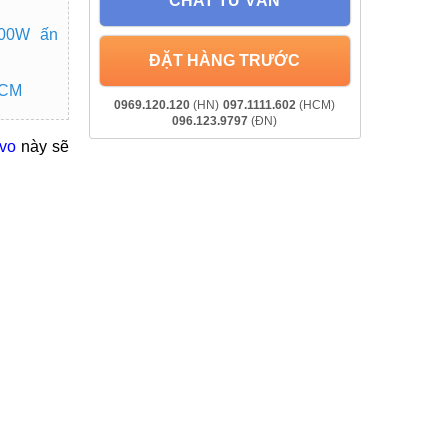
CHAT TƯ VẤN
100W ấn
ĐẶT HÀNG TRƯỚC
HCM
0969.120.120
(HN)
097.1111.602
(HCM)
096.123.9797
(ĐN)
ivo
này sẽ