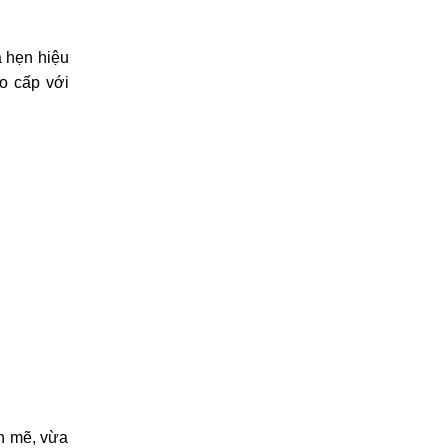
a hẹn hiệu
ao cấp với
h mẽ, vừa