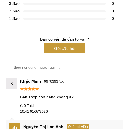
3 Sao
0
cộng thêm 15 ngày bảo hành khi mua hàng online mà phải
2 Sao
0
ship xa.
1 Sao
0
Để có được sự bảo vệ tối đa và hưởng nhiều chính sách
đặc biệt bạn có thể nâng cấp lên BHV 6 tháng. Chi tiết xin
tham khảo trong hình ảnh dưới đây.
Bạn có vấn đề cần tư vấn?
Gửi câu hỏi
Chính sách Bảo hành tại MobileCity
Bạn Nguyễn Đức Tài (Sinh viên năm 1) mua iQOO 13 cũ
với BHV 6 tháng. Sử dụng đến tháng thứ 4, không cẩn thận
Khặc Minh
09763937xx
là rơi vỡ mặt lưng. Bạn Tài đem máy đến MobileCity Đà
K
Nẵng, sau khi kiểm tra và xác nhận, bạn được hỗ trợ chi phí
Bên shop còn hàng không ạ?
thay mặt lưng và nhận lại máy sau 2 tiếng làm việc.
0
Thích
Hỗ trợ trả góp 0%
10:41 01/07/2026
iQOO 13 cũ được áp dụng chính sách trả góp 0% dành cho
Nguyễn Thị Lan Anh
người mua hàng tại MobileCity. Bạn có thể đăng ký với các
Quản trị viên