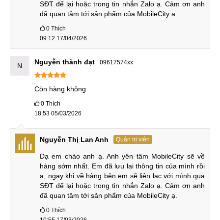
SĐT để lại hoặc trong tin nhắn Zalo ạ. Cảm ơn anh 
nhiều điều kiện khác nhau. Bên cạnh đó, iQOO 12 chỉ hỗ trợ
đã quan tâm tới sản phẩm của MobileCity ạ.
chuẩn chống nước IP64, hiệu năng chống nước không cao.
0
Thích
09:12 17/04/2026
So sánh iQOO 13 cũ vs iQOO 12 mới
Nguyễn thành đạt
09617574xx
N
Ngoài ra, iQOO 13 có màn hình lớn hơn 6,82 2K, kích thước
lớn và sắc nét hơn màn hình 6,78 inch 1.5K của bản tiền
Còn hàng không
nhiệm. Đồng thời, công nghệ LTPO giúp thiết bị tiết kiệm
0
Thích
điện năng hơn so với thế hệ trước.
18:53 05/03/2026
Camera của iQOO 13 cho trải nghiệm chụp ảnh chất lượng
Nguyễn Thị Lan Anh
cao hơn. Hiệu năng của máy cũng được cải thiện đáng kể
Quản trị viên
khi iQOO 13 được trang bị chip Snapdragon 8 Elite, có điểm
Dạ em chào anh ạ. Anh yên tâm MobileCity sẽ về 
AnTuTu lên tới gần 3 triệu, cao hơn 42% so với điểm số chỉ
hàng sớm nhất. Em đã lưu lại thông tin của mình rồi 
ạ, ngay khi về hàng bên em sẽ liên lạc với mình qua 
2,1 triệu của iQOO 12.
SĐT để lại hoặc trong tin nhắn Zalo ạ. Cảm ơn anh 
đã quan tâm tới sản phẩm của MobileCity ạ.
Mặc dù rất mỏng, iQOO 13 có pin 6150mAh lớn hơn, có thể
kéo dài thời gian sử dụng lâu hơn so với pin 5000mAh của
0
Thích