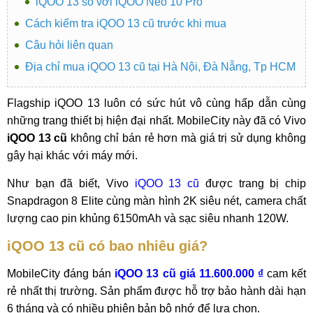
iQOO 13 so với iQOO Neo 10 Pro
Cách kiểm tra iQOO 13 cũ trước khi mua
Câu hỏi liên quan
Địa chỉ mua iQOO 13 cũ tại Hà Nội, Đà Nẵng, Tp HCM
Flagship iQOO 13 luôn có sức hút vô cùng hấp dẫn cùng
những trang thiết bị hiện đại nhất. MobileCity này đã có Vivo
iQOO 13 cũ
không chỉ bán rẻ hơn mà giá trị sử dụng không
gây hại khác với máy mới.
Như bạn đã biết, Vivo
iQOO 13 cũ
được trang bị chip
Snapdragon 8 Elite cùng màn hình 2K siêu nét, camera chất
lượng cao pin khủng 6150mAh và sạc siêu nhanh 120W.
iQOO 13 cũ có bao nhiêu giá?
MobileCity đáng bán
iQOO 13 cũ giá 11.600.000 ₫
cam kết
rẻ nhất thị trường. Sản phẩm được hỗ trợ bảo hành dài hạn
6 tháng và có nhiều phiên bản bộ nhớ để lựa chọn.