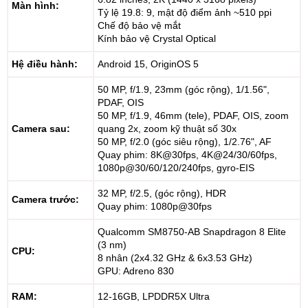
Màn hình:
Tỷ lệ 19.8: 9, mật độ điểm ảnh ~510 ppi
Chế độ bảo vệ mắt
Kính bảo vệ Crystal Optical
Hệ điều hành:
Android 15, OriginOS 5
50 MP, f/1.9, 23mm (góc rộng), 1/1.56",
PDAF, OIS
50 MP, f/1.9, 46mm (tele), PDAF, OIS, zoom
Camera sau:
quang 2x, zoom kỹ thuật số 30x
50 MP, f/2.0 (góc siêu rộng), 1/2.76", AF
Quay phim: 8K@30fps, 4K@24/30/60fps,
1080p@30/60/120/240fps, gyro-EIS
32 MP, f/2.5, (góc rộng), HDR
Camera trước:
Quay phim: 1080p@30fps
Qualcomm SM8750-AB Snapdragon 8 Elite
(3 nm)
CPU:
8 nhân (2x4.32 GHz & 6x3.53 GHz)
GPU: Adreno 830
RAM:
12-16GB, LPDDR5X Ultra