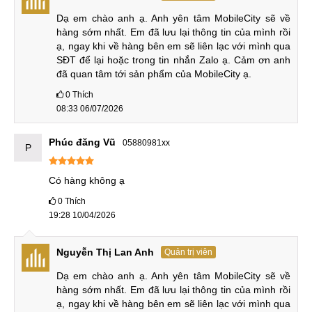
công ty tài chính (Home Credit) hoặc thông qua thẻ tín dụng
Dạ em chào anh ạ. Anh yên tâm MobileCity sẽ về 
(nếu có).
hàng sớm nhất. Em đã lưu lại thông tin của mình rồi 
ạ, ngay khi về hàng bên em sẽ liên lạc với mình qua 
Bạn có thể chọn kỳ hạn trả góp là 3, 6 hoặc thậm chí 12
SĐT để lại hoặc trong tin nhắn Zalo ạ. Cảm ơn anh 
đã quan tâm tới sản phẩm của MobileCity ạ.
tháng. Điều này sẽ giúp người mua thoát khỏi gánh nặng tài
chính khi phải trả toàn bộ chi phí mua máy cùng một lúc.
0
Thích
08:33 06/07/2026
So sánh sản phẩm tương tự
Phúc đăng Vũ
05880981xx
Sau đây là phần so sánh của iQOO 13 cũ với thế hệ tiền
P
nhiệm mới và iQOO Neo 10 Pro để xem chiếc điện thoại này
Có hàng không ạ
có những điểm nào hơn.
0
Thích
iQOO 13 cũ vs iQOO 12 mới
19:28 10/04/2026
Dù iQOO 13 là máy đã qua sử dụng nhưng thiết bị có hệ
Nguyễn Thị Lan Anh
thống đèn LED RGB xung quanh khung cụm camera sau để
Quản trị viên
hiển thị thông báo và tạo nên cá tính riêng. Ngoài ra, iQOO
Dạ em chào anh ạ. Anh yên tâm MobileCity sẽ về 
13 cũ 99% thì chuẩn chống nước, chống bụi cao cấp
hàng sớm nhất. Em đã lưu lại thông tin của mình rồi 
ạ, ngay khi về hàng bên em sẽ liên lạc với mình qua 
IP68/IP69 vẫn hoàn toàn tốt, giúp máy bền bỉ hơn trong