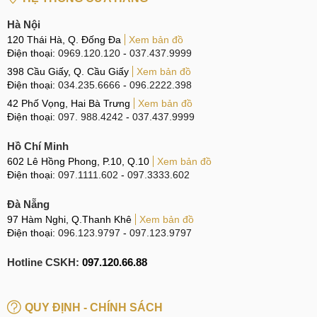
âm của loa, lỗ micro, các phím cứng bảo đảm các bộ phần
này không có hiện tượng trầy xước, móp méo, cong vênh
Hà Nội
hay nứt vỡ.
120 Thái Hà, Q. Đống Đa
Xem bản đồ
Điện thoại:
0969.120.120
-
037.437.9999
398 Cầu Giấy, Q. Cầu Giấy
Xem bản đồ
Kiểm tra tổng thể
Điện thoại:
034.235.6666
-
096.2222.398
42 Phố Vọng, Hai Bà Trưng
Xem bản đồ
Bước 2: Kiểm tra chức năng
Điện thoại:
097. 988.4242
-
037.437.9999
Để đảm bảo iQOO 13 hoạt động tốt, bạn cần kiểm tra các
Hồ Chí Minh
chức năng sau:
602 Lê Hồng Phong, P.10, Q.10
Xem bản đồ
Điện thoại:
097.1111.602
-
097.3333.602
Kiểm tra vật lý
: Nhấn thử các phím nguồn, âm lượng xem
có độ nảy tốt không, không bị kẹt hay phản hồi chậm.
Đà Nẵng
97 Hàm Nghi, Q.Thanh Khê
Xem bản đồ
Kiểm tra kết nối không dây
: Kết nối Wi-Fi, Bluetooth để
Điện thoại:
096.123.9797
-
097.123.9797
xem khả năng bắt sóng và ổn định. Lắp SIM, bật 4G/5G, gửi
Hotline CSKH:
097.120.66.88
tin nhắn, gọi thử để kiểm tra mic, loa trong, loa ngoài.
QUY ĐỊNH - CHÍNH SÁCH
Kiểm tra chức năng