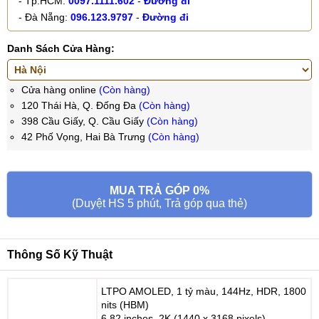
- Tp.HCM:
0097.1111.602
-
Đường đi
- Đà Nẵng:
096.123.9797
-
Đường đi
Danh Sách Cửa Hàng:
Cửa hàng online
(Còn hàng)
120 Thái Hà, Q. Đống Đa
(Còn hàng)
398 Cầu Giấy, Q. Cầu Giấy
(Còn hàng)
42 Phố Vọng, Hai Bà Trưng
(Còn hàng)
MUA TRẢ GÓP 0%
(Duyệt HS 5 phút, Trả góp qua thẻ)
Thông Số Kỹ Thuật
LTPO AMOLED, 1 tỷ màu, 144Hz, HDR, 1800
nits (HBM)
6.82 inches, 2K (1440 x 3168 pixels)