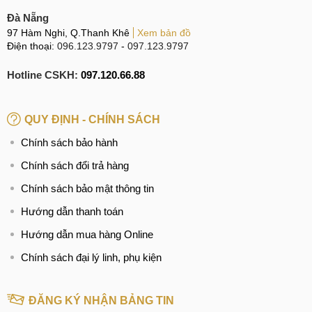
Đà Nẵng
97 Hàm Nghi, Q.Thanh Khê
Xem bản đồ
So sánh hiệu năng
Điện thoại:
096.123.9797
-
097.123.9797
Cải tiến camera
Hotline CSKH:
097.120.66.88
Tuy sở hữu camera chính 50MP thấp hơn cảm biến 64MP
của bản tiền nhiệm, nhưng đây là cảm biến IMX890 cao cấp
QUY ĐỊNH - CHÍNH SÁCH
của Sony cho khả năng chụp ảnh và quay phim ấn tượng
Chính sách bảo hành
hơn.
Chính sách đổi trả hàng
So sánh camera Tecno CAMON 30 Pro và CAMON 20
Chính sách bảo mật thông tin
Pro 5G:
Hướng dẫn thanh toán
Tecno CAMON 30
Tecno CAMON 20
Hướng dẫn mua hàng Online
Pro
Pro 5G
Chính sách đại lý linh, phụ kiện
50MP (góc rộng)
64MP
(góc rộng) OIS
Camera
OIS
2MP (macro)
Chính
50MP
(góc rộng)
2MP (độ sâu)
ĐĂNG KÝ NHẬN BẢNG TIN
2MP (độ sâu)