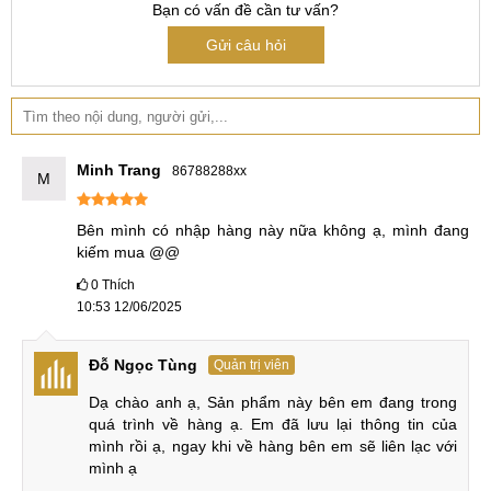
Bạn có vấn đề cần tư vấn?
Tính năng
Always-on Display
Always-on Display
Gửi câu hỏi
Như vậy, màn hình Tecno CAMON 30 Pro có không gian
hiển thị rộng rãi hơn cũng như mượt mà hơn với mọi tác vụ
sử dụng.
Minh Trang
86788288xx
M
So sánh màn hình
Bên mình có nhập hàng này nữa không ạ, mình đang 
kiếm mua @@
Nâng cấp hiệu năng
0
Thích
Hiệu năng cũng là sự nâng cấp mạnh mẽ của Tecno
10:53 12/06/2025
CAMON 30 Pro so với bản tiền nhiệm. Trong khi, Tecno
CAMON 30 Pro sử dụng chip Dimensity 8200 Ultimate tiến
Đỗ Ngọc Tùng
Quản trị viên
trình 4nm, xung nhịp CPU 3.1GHz và GPU Mali-G610 MC6.
Dạ chào anh ạ, Sản phẩm này bên em đang trong 
Còn CAMON 20 Pro 5G sử dụng chip Dimensity 8050 tiến
quá trình về hàng ạ. Em đã lưu lại thông tin của 
trình 6nm xung nhịp CPU 3GHz và GPU Mali-G77 MC9 cho
mình rồi ạ, ngay khi về hàng bên em sẽ liên lạc với 
ra hiệu năng kém hơn so với bản kế nhiệm.
mình ạ