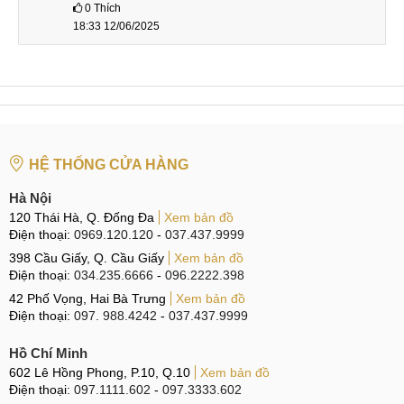
0
Thích
So sánh hiệu năng Tecno CAMON 30 Pro và CAMON 20
18:33 12/06/2025
Pro 5G:
Tecno CAMON 30
Tecno CAMON 20
Pro
Pro 5G
Dimensity
8200
Chipset
Ultimate
Dimensity 8050 (6nm)
HỆ THỐNG CỬA HÀNG
(4nm)
Hà Nội
8 nhân
8 nhân
120 Thái Hà, Q. Đống Đa
CPU
Xung nhịp tối đa
Xem bản đồ
3.1
Xung nhịp tối đa 3.0
GHz
GHz
Điện thoại:
0969.120.120
-
037.437.9999
398 Cầu Giấy, Q. Cầu Giấy
Xem bản đồ
GPU
Mali-
G610
MC6
Mali-G77 MC9
Điện thoại:
034.235.6666
-
096.2222.398
42 Phố Vọng, Hai Bà Trưng
Xem bản đồ
RAM
12GB
8GB
Điện thoại:
097. 988.4242
-
037.437.9999
Bên cạnh đó, CAMON 30 Pro có RAM 12GB cao hơn so
Hồ Chí Minh
RAM 4GB của bản tiền nhiệm giúp thiết bị hoạt động mượt
602 Lê Hồng Phong, P.10, Q.10
Xem bản đồ
mà hơn trong mọi điều kiện sử dụng.
Điện thoại:
097.1111.602
-
097.3333.602