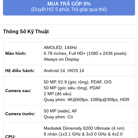
MUA TRẢ GÓP 0%
(Duyệt HS 5 phút, Trả góp qua thẻ)
Thông Số Kỹ Thuật
AMOLED, 144Hz
Màn hình:
6.78 inches, Full HD+ (1080 x 2436 pixels)
Always-on Display
Hệ điều hành:
Android 14, HIOS 14
50 MP, f/1.9 (góc rộng), PDAF, OIS
50 MP (góc siêu rộng), PDAF
Camera sau:
2 MP (độ sâu)
Quay phim: 4K@60fps, 1080p@30fps, HDR
50 MP (wide), AF
Camera trước:
Quay phim: Có
Mediatek Dimensity 8200 Ultimate (4 nm)
8 nhân (1x3.1 GHz & 3x3.0 GHz & 4x2.0
CPU: