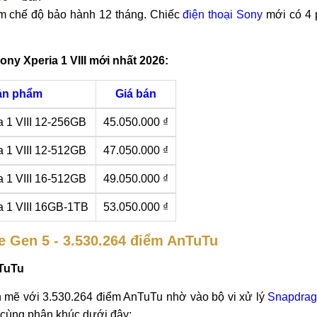
 kèm chế độ bảo hành 12 tháng. Chiếc
điện thoại Sony
mới có 4 
ony Xperia 1 VIII mới nhất 2026:
ản phẩm
Giá bán
a 1 VIII 12-256GB
45.050.000 ₫
a 1 VIII 12-512GB
47.050.000 ₫
a 1 VIII 16-512GB
49.050.000 ₫
a 1 VIII 16GB-1TB
53.050.000 ₫
te Gen 5 - 3.530.264 điểm AnTuTu
nTuTu
nh mẽ với 3.530.264 điểm AnTuTu nhờ vào bộ vi xử lý
Snapdrago
 cùng phân khúc dưới đây: