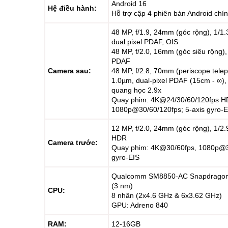
Android 16
Hệ điều hành:
Hỗ trợ cập 4 phiên bản Android chí
48 MP, f/1.9, 24mm (góc rộng), 1/1.
dual pixel PDAF, OIS
48 MP, f/2.0, 16mm (góc siêu rộng),
PDAF
Camera sau:
48 MP, f/2.8, 70mm (periscope telep
1.0µm, dual-pixel PDAF (15cm - ∞)
quang học 2.9x
Quay phim: 4K@24/30/60/120fps H
1080p@30/60/120fps; 5-axis gyro-E
12 MP, f/2.0, 24mm (góc rộng), 1/2.
HDR
Camera trước:
Quay phim: 4K@30/60fps, 1080p@30
gyro-EIS
Qualcomm SM8850-AC Snapdragon 
(3 nm)
CPU:
8 nhân (2x4.6 GHz & 6x3.62 GHz)
GPU: Adreno 840
RAM:
12-16GB