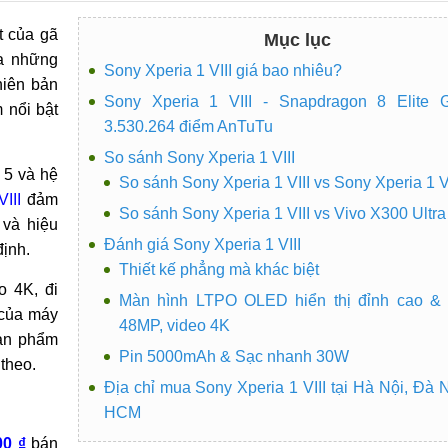
t của gã
Mục lục
ua những
Sony Xperia 1 VIII giá bao nhiêu?
hiên bản
Sony Xperia 1 VIII - Snapdragon 8 Elite 
 nổi bật
3.530.264 điểm AnTuTu
So sánh Sony Xperia 1 VIII
 5 và hệ
So sánh Sony Xperia 1 VIII vs Sony Xperia 1 V
III
đảm
So sánh Sony Xperia 1 VIII vs Vivo X300 Ultra
 và hiệu
Đánh giá Sony Xperia 1 VIII
ịnh.
Thiết kế phẳng mà khác biệt
o 4K, đi
Màn hình LTPO OLED hiển thị đỉnh cao &
 của máy
48MP, video 4K
sản phẩm
Pin 5000mAh & Sạc nhanh 30W
 theo.
Địa chỉ mua Sony Xperia 1 VIII tại Hà Nội, Đà 
HCM
00 ₫
bán