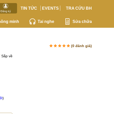
TIN TỨC
EVENTS
TRA CỨU BH
Đăng ký
hông minh
Tai nghe
Sửa chữa
(
0
đánh giá)
Sắp về
ết
)