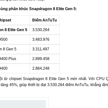
ùng phân khúc Snapdragon 8 Elite Gen 5:
hipset
Điểm AnTuTu
n 8 Elite Gen 5
3.530.264
9500
3.483.976
n 8 Gen 5
3.311.497
9400 Plus
2.899.458
9400
2.864.248
trội từ chipset Snapdragon 8 Elite Gen 5 mới nhất. Với CPU
tăng 45%, giúp thiết bị đạt 3.530.264 điểm AnTuTu, khẳng định