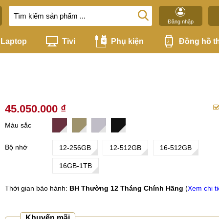
Đăng nhập
Laptop
Tivi
Phụ kiện
Đồng hồ t
45.050.000 ₫
Màu sắc
Bộ nhớ
12-256GB
12-512GB
16-512GB
16GB-1TB
Thời gian bảo hành:
BH Thường 12 Tháng Chính Hãng
(
Xem chi ti
Khuyến mãi