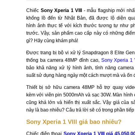
Chiếc
Sony Xperia 1 VIII
- mẫu flagship mới nhấ
khổng lồ đến từ Nhật Bản, đã được lộ diện q
hình ảnh thực tế với kích thước tương tự như p
trước. Vậy, sản phẩm cao cấp này có những điểm
gì? Hãy cùng khám phá!
Được trang bị bộ vi xử lý Snapdragon 8 Elite Gen
thống ba camera 48MP đỉnh cao,
Sony Xperia 1 V
bảo khả năng xử lý hình ảnh, tính năng camera
suất sử dụng hàng ngày một cách mượt mà và ổn đ
Thiết bị sở hữu camera 48MP hỗ trợ quay vide
kèm với viên pin 5000mAh và sạc 30W. Màn hình
cũng khá lớn và hiển thị xuất sắc. Vậy giá của 
này là bao nhiêu? Câu trả lời sẽ có trong phần tiếp
Sony Xperia 1 VIII giá bao nhiêu?
Chiếc điện thoại
Sony Xperia 1 VIII giá 45.050.0