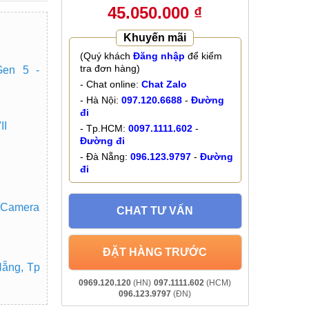
45.050.000 ₫
Khuyến mãi
(Quý khách
Đăng nhập
để kiểm
tra đơn hàng)
Gen 5 -
- Chat online:
Chat Zalo
- Hà Nội:
097.120.6688
-
Đường
đi
II
- Tp.HCM:
0097.1111.602
-
Đường đi
- Đà Nẵng:
096.123.9797
-
Đường
đi
 Camera
CHAT TƯ VẤN
ĐẶT HÀNG TRƯỚC
Nẵng, Tp
0969.120.120
(HN)
097.1111.602
(HCM)
096.123.9797
(ĐN)