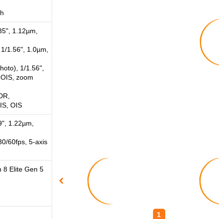
nh
35", 1.12µm,
 1/1.56", 1.0µm,
hoto), 1/1.56",
, OIS, zoom
DR,
IS, OIS
9", 1.22µm,
/60fps, 5-axis
8 Elite Gen 5
1