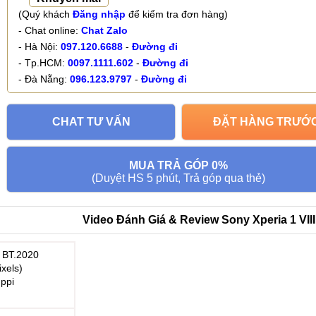
(Quý khách
Đăng nhập
để kiểm tra đơn hàng)
- Chat online:
Chat Zalo
- Hà Nội:
097.120.6688
-
Đường đi
- Tp.HCM:
0097.1111.602
-
Đường đi
- Đà Nẵng:
096.123.9797
-
Đường đi
CHAT TƯ VẤN
ĐẶT HÀNG TRƯỚ
MUA TRẢ GÓP 0%
(Duyệt HS 5 phút, Trả góp qua thẻ)
Video Đánh Giá & Review Sony Xperia 1 VIII
 BT.2020
ixels)
 ppi