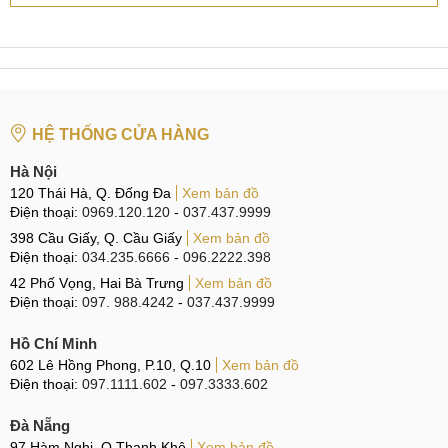
Năm nay, phiên bản tiêu chuẩn đã được trang bị bộ nhớ
RAM tương đương với bản Plus, lên đến 12GB, giúp
Galaxy S26 xử lý mượt mà các tác vụ đa nhiệm. Điều này
cũng giúp máy hoạt động ổn định trong nhiều năm mà
không gặp tình trạng giật lag.
HỆ THỐNG CỬA HÀNG
Samsung Galaxy S26 có RAM 12GB & Bộ nhớ trong 256-
Hà Nội
512GB
120 Thái Hà, Q. Đống Đa
Xem bản đồ
Điện thoại:
0969.120.120
-
037.437.9999
So sánh Samsung Galaxy S26
398 Cầu Giấy, Q. Cầu Giấy
Xem bản đồ
Điện thoại:
034.235.6666
-
096.2222.398
So với phiên bản trước, Galaxy S26 có những cải tiến gì nổi
42 Phố Vọng, Hai Bà Trưng
Xem bản đồ
bật? Và liệu thiết bị này có thua kém gì so với người anh em
Điện thoại:
097. 988.4242
-
037.437.9999
S26 Plus? Hãy cùng MobileCity khám phá ngay!
Hồ Chí Minh
Samsung Galaxy S26 vs Samsung Galaxy S25
602 Lê Hồng Phong, P.10, Q.10
Xem bản đồ
Điện thoại:
097.1111.602
-
097.3333.602
Galaxy S26 sở hữu thiết kế dày hơn so với thế hệ trước một
chút, vì nó được trang bị pin 4300mAh lớn hơn. Điều này
Đà Nẵng
97 Hàm Nghi, Q.Thanh Khê
Xem bản đồ