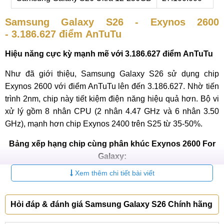
Samsung Galaxy S26 - Exynos 2600
- 3.186.627 điểm AnTuTu
Hiệu năng cực kỳ mạnh mẽ với 3.186.627 điểm AnTuTu
Như đã giới thiệu, Samsung Galaxy S26 sử dụng chip
Exynos 2600 với điểm AnTuTu lên đến 3.186.627. Nhờ tiến
trình 2nm, chip này tiết kiệm điện năng hiệu quả hơn. Bộ vi
xử lý gồm 8 nhân CPU (2 nhân 4.47 GHz và 6 nhân 3.50
GHz), mạnh hơn chip Exynos 2400 trên S25 từ 35-50%.
Bảng xếp hạng chip cùng phân khúc Exynos 2600 For
Galaxy:
Xem thêm chi tiết bài viết
Chipset
Điểm AnTuTu
Dimensity 9400
2.997.173
Hỏi đáp & đánh giá Samsung Galaxy S26 Chính hãng
Exynos 2600
2.985.170