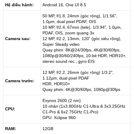
Hệ điều hành:
Android 16, One UI 8.5
50 MP, f/1.8, 24mm (góc rộng), 1/1.56",
1.0µm, dual pixel PDAF, OIS
10 MP, f/2.4, 67mm (tele), 1/3.94", 1.0µm,
PDAF, OIS, zoom quang 3x
Camera sau:
12 MP, f/2.2, 13mm, 120˚ (góc siêu rộng),
Super Steady video
Quay phim: 8K@24/30fps, 4K@30/60fps,
1080p@30/60/240fps, 10-bit HDR, HDR10+,
stereo sound rec., gyro-EIS
12 MP, f/2.2, 26mm (góc rộng) 1/3.2",
1.12µm, dual pixel PDAF
Camera trước:
HDR, HDR10+
Quay phim: 4K@30/60fps, 1080p@30fps
Exynos 2600 (2 nm)
10 nhân (1x3.80GHz C1-Ultra & 3x3.25GHz
CPU:
C1-Pro & 6x2.75GHz C1-Pro)
GPU: Xclipse 960
RAM:
12GB