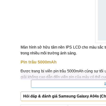
Màn hình sở hữu tấm nền IPS LCD cho màu sắc trun
trong nhiều môi trường ánh sáng.
Pin trâu 5000mAh
Được trang bị viên pin trâu 5000mAh cùng sự tối 
giải không cao dẫn đến viên pin của máy có thể cu
Hỏi đáp & đánh giá Samsung Galaxy A04s (Ch