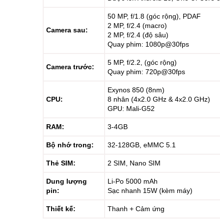
50 MP, f/1.8 (góc rộng), PDAF
2 MP, f/2.4 (macro)
Camera sau:
2 MP, f/2.4 (độ sâu)
Quay phim: 1080p@30fps
5 MP, f/2.2, (góc rộng)
Camera trước:
Quay phim: 720p@30fps
Exynos 850 (8nm)
CPU:
8 nhân (4x2.0 GHz & 4x2.0 GHz)
GPU: Mali-G52
RAM:
3-4GB
Bộ nhớ trong:
32-128GB, eMMC 5.1
Thẻ SIM:
2 SIM, Nano SIM
Dung lượng
Li-Po 5000 mAh
pin:
Sạc nhanh 15W (kèm máy)
Thiết kế:
Thanh + Cảm ứng