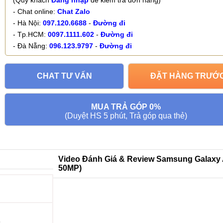
(Quý khách
Đăng nhập
để kiểm tra đơn hàng)
- Chat online:
Chat Zalo
- Hà Nội:
097.120.6688
-
Đường đi
- Tp.HCM:
0097.1111.602
-
Đường đi
- Đà Nẵng:
096.123.9797
-
Đường đi
CHAT TƯ VẤN
ĐẶT HÀNG TRƯỚ
MUA TRẢ GÓP 0%
(Duyệt HS 5 phút, Trả góp qua thẻ)
Video Đánh Giá & Review Samsung Galaxy 
50MP)
5