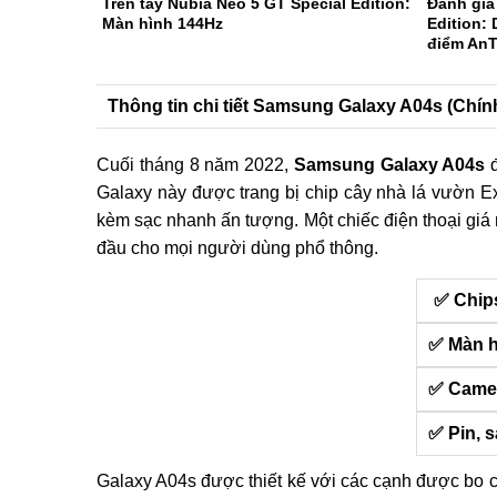
Trên tay Nubia Neo 5 GT Special Edition:
Đánh giá
Màn hình 144Hz
Edition: 
điểm An
Thông tin chi tiết Samsung Galaxy A04s (Chí
Cuối tháng 8 năm 2022,
Samsung Galaxy A04s
đ
Galaxy này được trang bị chip cây nhà lá vườn Ex
kèm sạc nhanh ấn tượng. Một chiếc điện thoại gi
đầu cho mọi người dùng phổ thông.
✅ Chip
✅ Màn h
✅ Came
✅ Pin, 
Galaxy A04s được thiết kế với các cạnh được bo 