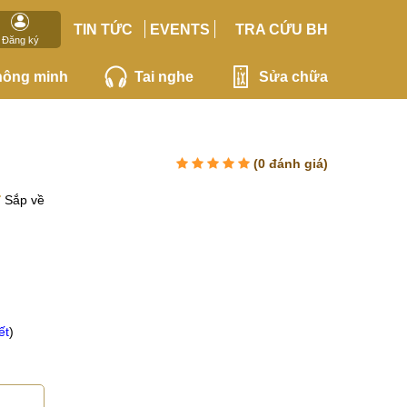
TIN TỨC
EVENTS
TRA CỨU BH
Đăng ký
hông minh
Tai nghe
Sửa chữa
(
0
đánh giá)
Sắp về
ết
)