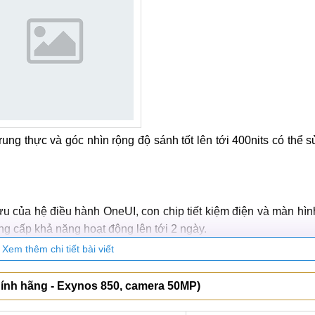
g thực và góc nhìn rộng độ sánh tốt lên tới 400nits có thể s
ưu của hệ điều hành OneUI, con chip tiết kiệm điện và màn hì
ng cấp khả năng hoạt động lên tới 2 ngày.
Xem thêm chi tiết bài viết
ính hãng - Exynos 850, camera 50MP)