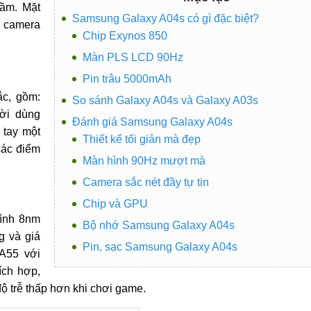
ầm. Mặt
Samsung Galaxy A04s có gì đặc biệt?
 camera
Chip Exynos 850
Màn PLS LCD 90Hz
Pin trâu 5000mAh
ắc, gồm:
So sánh Galaxy A04s và Galaxy A03s
ời dùng
Đánh giá Samsung Galaxy A04s
 tay một
Thiết kế tối giản mà đẹp
các điểm
Màn hình 90Hz mượt mà
Camera sắc nét đầy tự tin
Chip và GPU
rình 8nm
Bộ nhớ Samsung Galaxy A04s
g và giá
Pin, sạc Samsung Galaxy A04s
A55 với
ích hợp,
ộ trễ thấp hơn khi chơi game.