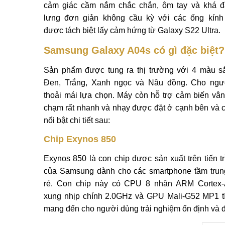
cảm giác cầm nắm chắc chắn, ôm tay và khá đ
lưng đơn giản không cầu kỳ với các ống kính
được tách biệt lấy cảm hứng từ Galaxy S22 Ultra.
Samsung Galaxy A04s có gì đặc biệt?
Sản phẩm được tung ra thị trường với 4 màu s
Đen, Trắng, Xanh ngọc và Nâu đồng. Cho ngư
thoải mái lựa chọn. Máy còn hỗ trợ cảm biến vân
chạm rất nhanh và nhạy được đặt ở cạnh bên và 
nổi bật chi tiết sau:
Chip Exynos 850
Exynos 850 là con chip được sản xuất trên tiến t
của Samsung dành cho các smartphone tầm trun
rẻ. Con chip này có CPU 8 nhân ARM Cortex-
xung nhịp chính 2.0GHz và GPU Mali-G52 MP1 t
mang đến cho người dùng trải nghiệm ổn định và đ