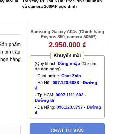
ây mới là
Trên tay REDMI K100 Pro: Pin 9000mAh
và camera 200MP cực đỉnh
Samsung Galaxy A04s (Chính hãng
- Exynos 850, camera 50MP)
2.950.000 ₫
 Sản phẩm
n pin trâu
Khuyến mãi
chọn hàng
(Quý khách
Đăng nhập
để kiểm
tra đơn hàng)
- Chat online:
Chat Zalo
- Hà Nội:
097.120.6688
-
Đường
đi
- Tp.HCM:
0097.1111.602
-
Đường đi
- Đà Nẵng:
096.123.9797
-
Đường
đi
CHAT TƯ VẤN