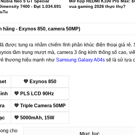
 Nubia Neo 5 GT Special
Mở hộp REDMI K100 Pro Max: Đ
Dimensity 7400 - Đạt 1.034.691
vua gaming 2026 thực thụ?
TuTu
nh hãng - Exynos 850, camera 50MP)
ã được tung ra nhằm chiếm lĩnh phân khúc điện thoại giá rẻ.
ynos tầm trung mượt mà, camera 3 ống kính thông số cao, viê
á rẻ thương hiệu mạnh như
Samsung Galaxy A04s
sẽ là sử lựa 
set
💛 Exynos 850
ình
💛 PLS LCD 90Hz
ra
💛 Triple Camera 50MP
sạc
💛 5000mAh, 15W
cong cho
Mục lục