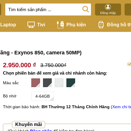
Đăng nhập
Laptop
Tivi
Phụ kiện
Đồng hồ t
hãng - Exynos 850, camera 50MP)
2.950.000 ₫
3.750.000₫
Chọn phiên bản để xem giá và chi nhánh còn hàng:
Màu sắc
Bộ nhớ
4-64GB
Thời gian bảo hành:
BH Thường 12 Tháng Chính Hãng
(
Xem chi ti
Khuyến mãi