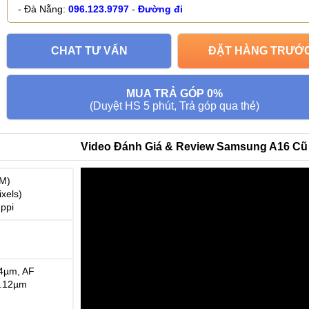
- Đà Nẵng:
096.123.9797
-
Đường đi
CHAT TƯ VẤN
ĐẶT HÀNG TRƯỚ
MUA TRẢ GÓP 0%
(Duyệt HS 5 phút, Trả góp qua thẻ)
Video Đánh Giá & Review Samsung A16 Cũ
BM)
ixels)
 ppi
h
64µm, AF
 1.12µm