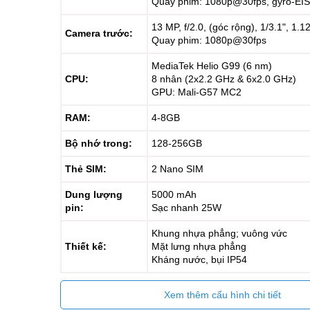
Quay phim: 1080p@30fps, gyro-EIS
13 MP, f/2.0, (góc rộng), 1/3.1", 1.
Camera trước:
Quay phim: 1080p@30fps
MediaTek Helio G99 (6 nm)
CPU:
8 nhân (2x2.2 GHz & 6x2.0 GHz)
GPU: Mali-G57 MC2
RAM:
4-8GB
Bộ nhớ trong:
128-256GB
Thẻ SIM:
2 Nano SIM
Dung lượng
5000 mAh
pin:
Sạc nhanh 25W
Khung nhựa phẳng; vuông vức
Thiết kế:
Mặt lưng nhựa phẳng
Kháng nước, bụi IP54
Xem thêm cấu hình chi tiết