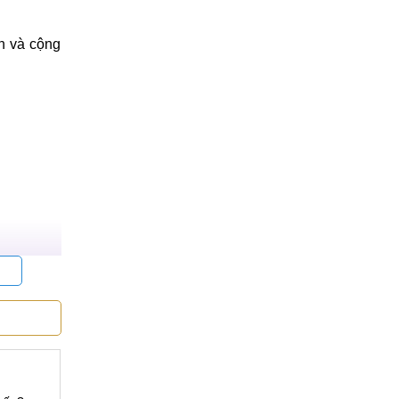
n và cộng
à thêm 15