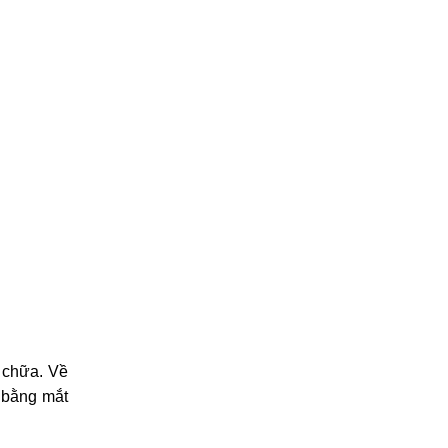
 chữa. Về
n bằng mắt