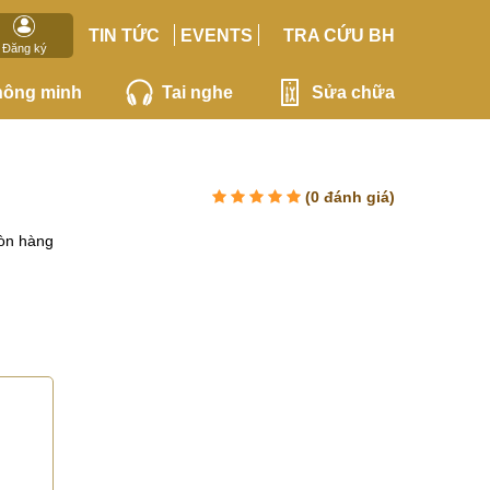
TIN TỨC
EVENTS
TRA CỨU BH
Đăng ký
hông minh
Tai nghe
Sửa chữa
(
0
đánh giá)
òn hàng