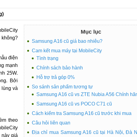
g)
bileCity
Mục lục
n không?
Samsung A16 cũ giá bao nhiêu?
Cam kết mua máy tại MobileCity
mẫu điện
Tình trạng
ùng mạnh
Chính sách bảo hành
nh 25W.
Hỗ trợ trả góp 0%
ng. Bởi
So sánh sản phẩm tương tự
 lùng và
Samsung A16 cũ vs ZTE Nubia A56 Chính hã
Samsung A16 cũ vs POCO C71 cũ
Cách kiểm tra Samsung A16 cũ trước khi mua
èm theo
Câu hỏi liên quan
bileCity
Địa chỉ mua Samsung A16 cũ tại Hà Nội, Đà 
ũ
này giá