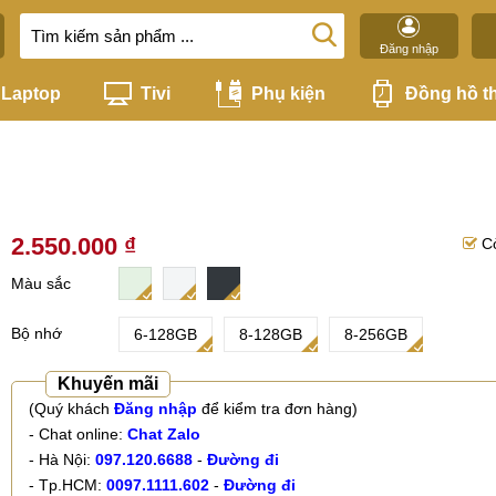
Đăng nhập
Laptop
Tivi
Phụ kiện
Đồng hồ t
2.550.000 ₫
C
Màu sắc
Bộ nhớ
6-128GB
8-128GB
8-256GB
Khuyến mãi
(Quý khách
Đăng nhập
để kiểm tra đơn hàng)
- Chat online:
Chat Zalo
- Hà Nội:
097.120.6688
-
Đường đi
- Tp.HCM:
0097.1111.602
-
Đường đi