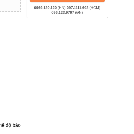
0969.120.120
(HN)
097.1111.602
(HCM)
096.123.9797
(ĐN)
hế độ bảo