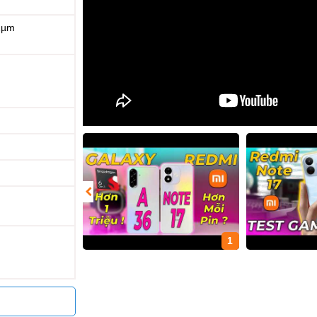
12µm
1