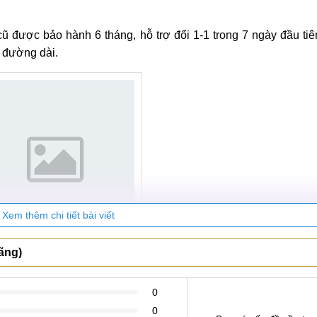
được bảo hành 6 tháng, hỗ trợ đổi 1-1 trong 7 ngày đầu tiê
 đường dài.
Xem thêm chi tiết bài viết
ãng)
sách Bảo hành tại MobileCity
ược bảo hành 6 tháng, hỗ trợ đổi mới 1-1 trong 7 ngày đầu v
0
i.
0