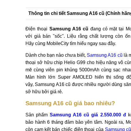
Thông tin chi tiết Samsung A16 cũ (Chính hãn
Điện thoại
Samsung A16 cũ
đang có mặt tại Mo
với giá bán "sốc". Liệu rằng chất lượng còn ổ
Hãy cùng MobileCity tìm hiểu ngay sau đây.
Dành cho bạn nào chưa biết,
Samsung A16 cũ
là 
thoại sở hữu chip Helio G99 cho hiệu năng vô c
mẽ cùng viên pin khủng 5000mAh cùng sạc nha
Màn hình lớn Super AMOLED hiển thị sống độ
vậy, Samsung A16 cũ được nhiều người dùng săn
sở hữu bởi giá rẻ.
Samsung A16 cũ giá bao nhiêu?
Sản phẩm
Samsung A16 cũ giá 2.550.000 đ
k
bảo hành 6 tháng đảm bảo yên tâm. Ngoài ra, Mo
còn cam kết bán chiếc điện thoại của
Samsung c