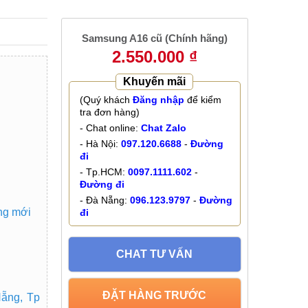
Samsung A16 cũ (Chính hãng)
2.550.000 ₫
Khuyến mãi
(Quý khách
Đăng nhập
để kiểm
tra đơn hàng)
- Chat online:
Chat Zalo
- Hà Nội:
097.120.6688
-
Đường
đi
- Tp.HCM:
0097.1111.602
-
Đường đi
- Đà Nẵng:
096.123.9797
-
Đường
ng mới
đi
CHAT TƯ VẤN
ĐẶT HÀNG TRƯỚC
Nẵng, Tp