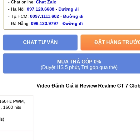
- Chat online:
Chat Zalo
- Hà Nội:
097.120.6688
-
Đường đi
- Tp.HCM:
0097.1111.602
-
Đường đi
- Đà Nẵng:
096.123.9797
-
Đường đi
CHAT TƯ VẤN
ĐẶT HÀNG TRƯỚ
MUA TRẢ GÓP 0%
(Duyệt HS 5 phút, Trả góp qua thẻ)
Video Đánh Giá & Review Realme GT 7 Glob
2160Hz PWM,
, 1600 nits
ls)