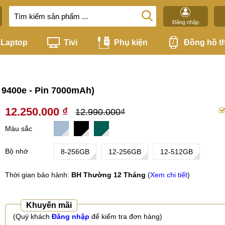
Đăng nhập
Laptop
Tivi
Phụ kiện
Đồng hồ t
 9400e - Pin 7000mAh)
12.250.000 ₫
12.990.000₫
Màu sắc
Bộ nhớ
8-256GB
12-256GB
12-512GB
Thời gian bảo hành:
BH Thường 12 Tháng
(
Xem chi tiết
)
Khuyến mãi
(Quý khách
Đăng nhập
để kiểm tra đơn hàng)