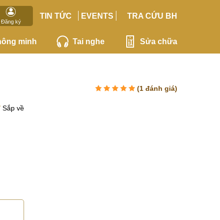
TIN TỨC
EVENTS
TRA CỨU BH
Đăng ký
hông minh
Tai nghe
Sửa chữa
(
1
đánh giá)
Sắp về