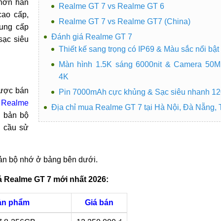
 hơn hẳn
Realme GT 7 vs Realme GT 6
cao cấp,
Realme GT 7 vs Realme GT7 (China)
Cung cấp
Đánh giá Realme GT 7
sạc siêu
Thiết kế sang trọng có IP69 & Màu sắc nổi bật
Màn hình 1.5K sáng 6000nit & Camera 50MP
4K
ược bán
Pin 7000mAh cực khủng & Sạc siêu nhanh 1
i
Realme
Địa chỉ mua Realme GT 7 tại Hà Nội, Đà Nẵng,
n bản bộ
u cầu sử
ản bộ nhớ ở bảng bên dưới.
á Realme GT 7 mới nhất 2026:
ản phẩm
Giá bán