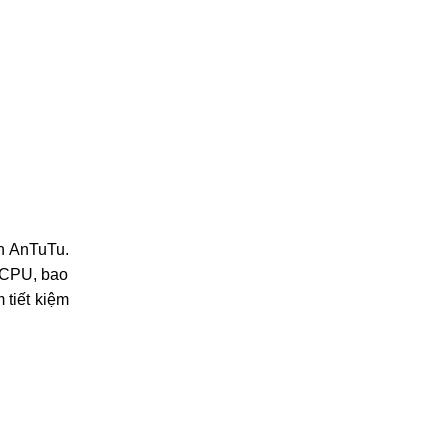
ên AnTuTu.
 CPU, bao
 tiết kiệm