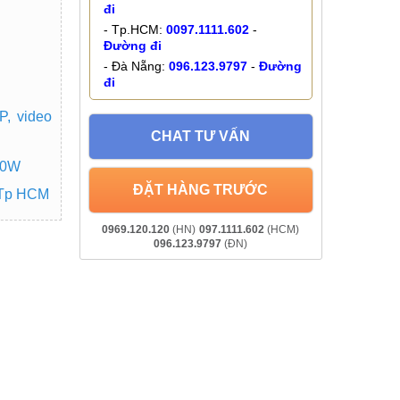
đi
- Tp.HCM:
0097.1111.602
-
Đường đi
- Đà Nẵng:
096.123.9797
-
Đường
đi
, video
CHAT TƯ VẤN
20W
ĐẶT HÀNG TRƯỚC
 Tp HCM
0969.120.120
(HN)
097.1111.602
(HCM)
096.123.9797
(ĐN)