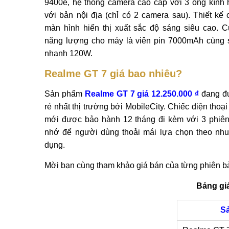
9400e, hệ thống camera cao cấp với 3 ống kính
với bản nội địa (chỉ có 2 camera sau). Thiết kế 
màn hình hiển thị xuất sắc độ sáng siêu cao. 
năng lượng cho máy là viên pin 7000mAh cùng 
nhanh 120W.
Realme GT 7 giá bao nhiêu?
Sản phẩm
Realme GT 7 giá 12.250.000 ₫
đang đ
rẻ nhất thị trường bởi MobileCity. Chiếc điện thoạ
mới được bảo hành 12 tháng đi kèm với 3 phiê
nhớ để người dùng thoải mái lựa chọn theo nh
dụng.
Mời bạn cùng tham khảo giá bán của từng phiên b
Bảng gi
S