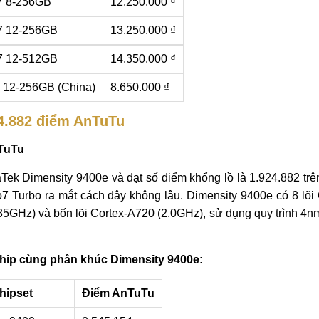
7 8-256GB
12.250.000 ₫
7 12-256GB
13.250.000 ₫
7 12-512GB
14.350.000 ₫
 12-256GB (China)
8.650.000 ₫
24.882 điểm AnTuTu
nTuTu
Tek Dimensity 9400e và đạt số điểm khổng lồ là 1.924.882 tr
7 Turbo ra mắt cách đây không lâu. Dimensity 9400e có 8 lõi
85GHz) và bốn lõi Cortex-A720 (2.0GHz), sử dụng quy trình 4nm
hip cùng phân khúc Dimensity 9400e:
hipset
Điểm AnTuTu