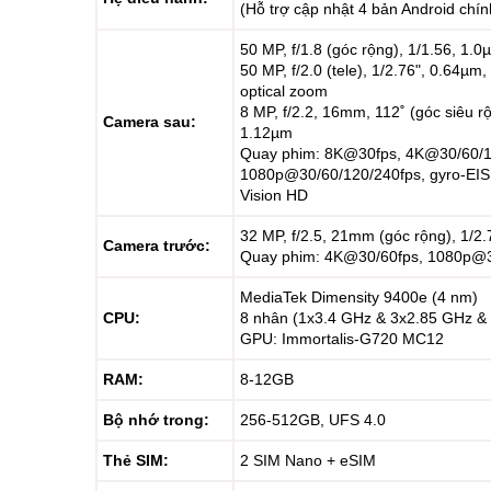
(Hỗ trợ cập nhật 4 bản Android chín
50 MP, f/1.8 (góc rộng), 1/1.56, 1.
50 MP, f/2.0 (tele), 1/2.76", 0.64µm
optical zoom
8 MP, f/2.2, 16mm, 112˚ (góc siêu rộ
Camera sau:
1.12µm
Quay phim: 8K@30fps, 4K@30/60/1
1080p@30/60/120/240fps, gyro-EIS,
Vision HD
32 MP, f/2.5, 21mm (góc rộng), 1/2.
Camera trước:
Quay phim: 4K@30/60fps, 1080p@3
MediaTek Dimensity 9400e (4 nm)
CPU:
8 nhân (1x3.4 GHz & 3x2.85 GHz &
GPU: Immortalis-G720 MC12
RAM:
8-12GB
Bộ nhớ trong:
256-512GB, UFS 4.0
Thẻ SIM:
2 SIM Nano + eSIM