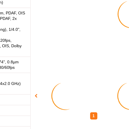
h)
0µm, PDAF, OIS
, PDAF, 2x
ng), 1/4.0",
20fps,
 OIS, Dolby
74", 0.8µm
0/60fps
 4x2.0 GHz)
1