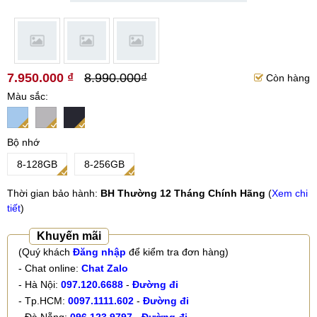
7.950.000 ₫
8.990.000₫
Còn hàng
Màu sắc
Bộ nhớ
8-128GB
8-256GB
Thời gian bảo hành:
BH Thường 12 Tháng Chính Hãng
(
Xem chi
tiết
)
Khuyến mãi
(Quý khách
Đăng nhập
để kiểm tra đơn hàng)
- Chat online:
Chat Zalo
- Hà Nội:
097.120.6688
-
Đường đi
- Tp.HCM:
0097.1111.602
-
Đường đi
- Đà Nẵng:
096.123.9797
-
Đường đi