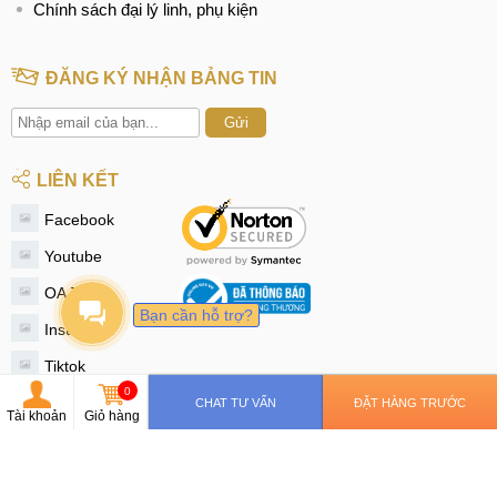
Chính sách đại lý linh, phụ kiện
ĐĂNG KÝ NHẬN BẢNG TIN
Gửi
LIÊN KẾT
Facebook
Youtube
OA Zalo
Bạn cần hỗ trợ?
Instagram
Tiktok
0
Twitter
CHAT TƯ VẤN
ĐẶT HÀNG TRƯỚC
Tài khoản
Giỏ hàng
© 2020 - MobileCity