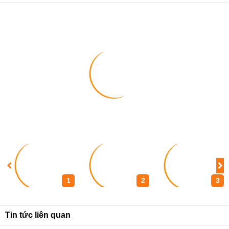
1
2
3
Tin tức liên quan