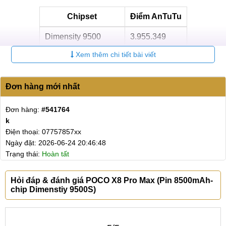
Chipset
Điểm AnTuTu
Dimensity 9500
3.955.349
Xem thêm chi tiết bài viết
Snapdragon 8 Elite
3.658.476
Snapdragon 8 Gen 5
3.288.82
Đơn hàng mới nhất
Dimensity 9500s
2.752.645
Đơn hàng:
#541764
Dimensity 8s Gen 4
2.401.005
k
Điện thoại: 07757857xx
Sản phẩm POCO X8 Pro Max ra mắt, trang bị chip
Ngày đặt: 2026-06-24 20:46:48
Dimensity 9500s với điểm AnTuTu lên tới 2.752.645. So với
Trạng thái:
Hoàn tất
thời điểm Turbo 4 Pro xuất hiện, POCO X8 Pro Max được
giới thiệu sớm hơn khá nhiều.
Hỏi đáp & đánh giá POCO X8 Pro Max (Pin 8500mAh-
chip Dimenstiy 9500S)
POCO X8 Pro Max đạt 2.752.645 điểm AnTuTu