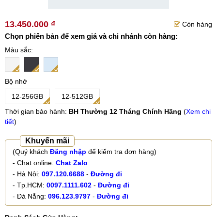
13.450.000 ₫
Còn hàng
Chọn phiên bản để xem giá và chi nhánh còn hàng:
Màu sắc
Bộ nhớ
12-256GB
12-512GB
Thời gian bảo hành:
BH Thường 12 Tháng Chính Hãng
(
Xem chi
tiết
)
Khuyến mãi
(Quý khách
Đăng nhập
để kiểm tra đơn hàng)
- Chat online:
Chat Zalo
- Hà Nội:
097.120.6688
-
Đường đi
- Tp.HCM:
0097.1111.602
-
Đường đi
- Đà Nẵng:
096.123.9797
-
Đường đi