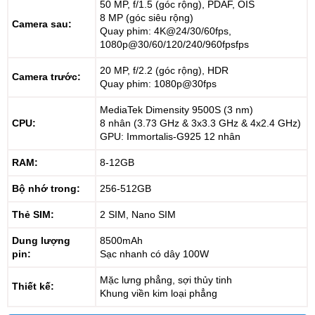
50 MP, f/1.5 (góc rộng), PDAF, OIS
8 MP (góc siêu rộng)
Camera sau:
Quay phim: 4K@24/30/60fps,
1080p@30/60/120/240/960fpsfps
20 MP, f/2.2 (góc rộng), HDR
Camera trước:
Quay phim: 1080p@30fps
MediaTek Dimensity 9500S (3 nm)
CPU:
8 nhân (3.73 GHz & 3x3.3 GHz & 4x2.4 GHz)
GPU: Immortalis-G925 12 nhân
RAM:
8-12GB
Bộ nhớ trong:
256-512GB
Thẻ SIM:
2 SIM, Nano SIM
Dung lượng
8500mAh
pin:
Sạc nhanh có dây 100W
Mặc lưng phẳng, sợi thủy tinh
Thiết kế:
Khung viền kim loại phẳng