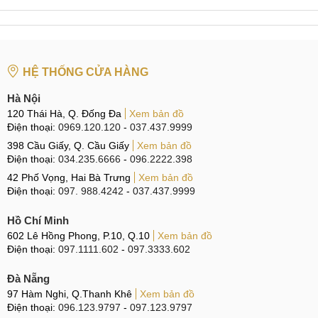
512GB
Người dùng có thể lựa chọn trong hai phiên bản bộ nhớ: 12-
512GB và 12-512GB. Tất cả đều đáp ứng tốt nhu cầu đa
nhiệm và lưu trữ lâu dài, đảm bảo hiệu năng ổn định và
HỆ THỐNG CỬA HÀNG
mượt mà trong nhiều năm mà không lo bị lỗi thời.
Hà Nội
So sánh POCO X8 Pro Max
120 Thái Hà, Q. Đống Đa
Xem bản đồ
Điện thoại:
0969.120.120
-
037.437.9999
Chúng ta sẽ cùng so sánh chiếc POCO X8 Pro Max với các
398 Cầu Giấy, Q. Cầu Giấy
Xem bản đồ
mẫu điện thoại khác của thế hệ tiền nhiệm, hoặc cùng ra
Điện thoại:
034.235.6666
-
096.2222.398
mắt trong sự kiện, qua có mang lại cái nhìn khách quan hơn.
42 Phố Vọng, Hai Bà Trưng
Xem bản đồ
Điện thoại:
097. 988.4242
-
037.437.9999
So sánh POCO X8 Pro Max vs POCO X8 Pro
Hồ Chí Minh
Ra mắt trong cùng sự kiện của Xiaomi, POCO X8 Pro nổi
602 Lê Hồng Phong, P.10, Q.10
Xem bản đồ
bật với lợi thế giá bán thấp hơn khoảng 6 triệu VNĐ, cùng
Điện thoại:
097.1111.602
-
097.3333.602
màn hình nhỏ gọn hơn, phù hợp với người có bàn tay nhỏ
hoặc những ai ưa thích điện thoại dễ cầm nắm.
Đà Nẵng
97 Hàm Nghi, Q.Thanh Khê
Xem bản đồ
Điện thoại:
096.123.9797
-
097.123.9797