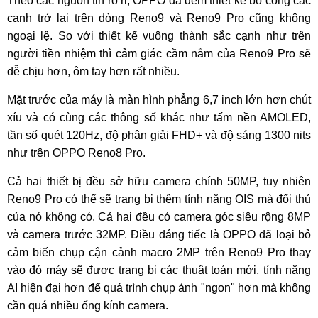
Theo các nguồn tin rò rỉ, OPPO đã đem thiết kế bo cong các
cạnh trở lại trên dòng Reno9 và Reno9 Pro cũng không
ngoại lệ. So với thiết kế vuông thành sắc cạnh như trên
người tiền nhiệm thì cảm giác cầm nắm của Reno9 Pro sẽ
dễ chịu hơn, ôm tay hơn rất nhiều.
Mặt trước của máy là màn hình phẳng 6,7 inch lớn hơn chút
xíu và có cùng các thông số khác như tấm nền AMOLED,
tần số quét 120Hz, độ phân giải FHD+ và độ sáng 1300 nits
như trên OPPO Reno8 Pro.
Cả hai thiết bị đều sở hữu camera chính 50MP, tuy nhiên
Reno9 Pro có thể sẽ trang bị thêm tính năng OIS mà đối thủ
của nó không có. Cả hai đều có camera góc siêu rộng 8MP
và camera trước 32MP. Điều đáng tiếc là OPPO đã loại bỏ
cảm biến chụp cận cảnh macro 2MP trên Reno9 Pro thay
vào đó máy sẽ được trang bị các thuật toán mới, tính năng
AI hiện đại hơn để quá trình chụp ảnh "ngon" hơn mà không
cần quá nhiều ống kính camera.