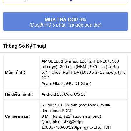
MUA TRẢ GÓP 0%
(Duyệt HS 5 phút, Trả góp qua thẻ)
Thông Số Kỹ Thuật
AMOLED, 1 tỷ màu, 120Hz, HDR10+, 500
nits (typ), 800 nits (HBM), 950 nits (tối đa)
Màn hình:
6.7 inches, Full HD+ (1080 x 2412 pixel), tỷ lệ
20:9
Asahi Glass AGC DT-Star2
Hệ điều hành:
Android 13, ColorOS 13
50 MP, f/1.8, 24mm (góc rộng), multi-
directional PDAF
Camera sau:
8 MP, f/2.2, 122˚ (góc siêu rộng)
Quay phim: 4K@30fps,
1080p@30/60/120fps, gyro-EIS, HDR