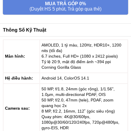
MUA TRẢ GÓP 0%
(Duyệt HS 5 phút, Trả góp qua thẻ)
Thông Số Kỹ Thuật
AMOLED, 1 tỷ màu, 120Hz, HDR10+, 1200
nits (tối đa)
Màn hình:
6.7 inches, Full HD+ (1080 x 2412 pixels)
Tỷ lệ 20:9, mật độ điểm ảnh ~394 ppi
Corning Gorilla Glass
Hệ điều hành:
Android 14, ColorOS 14.1
50 MP, f/1.8, 24mm (góc rộng), 1/1.56",
1.0µm, multi-directional PDAF, OIS
50 MP, f/2.0, 47mm (tele), PDAF, zoom
quang học 2x
Camera sau:
8 MP, f/2.2, 16mm, 112˚ (góc siêu rộng)
Quay phim: 4K@30/60fps,
1080p@30/60/120/240fps, 720p@480fps,
gyro-EIS, HDR