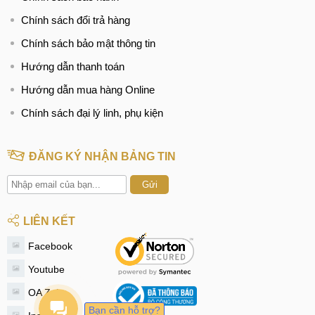
động
Chính sách đổi trả hàng
Với sự trang hoàng lộng lẫy cho vẻ bề ngoài, OPPO
Chính sách bảo mật thông tin
Reno12 Pro có thiết kế hiện đại, thời trang. Máy có thiết kế
theo cấu trúc kim cương có độ bền cao, mang lại cảm giác
Hướng dẫn thanh toán
chắc chắn, bền bỉ và sang trọng, đẳng cấp.
Hướng dẫn mua hàng Online
Chính sách đại lý linh, phụ kiện
Thiết kế thời trang, siêu đẹp
Máy có khung nhựa phẳng kết hợp với mặt lưng phẳng tạo
ĐĂNG KÝ NHẬN BẢNG TIN
nên vẻ ngoài vuông vức, thanh lịch và tinh tế. Mặt trước là
Gửi
màn hình phẳng đục lỗ thời thượng được bảo vệ bởi kính
Corning Gorilla Glass, giúp chống trầy xước và va đập tốt.
LIÊN KẾT
Reno12 Pro còn được trang bị khả năng kháng nước và bụi
Facebook
theo tiêu chuẩn IP65, tăng cường độ bền bỉ trong các điều
Youtube
kiện khắc nghiệt.
OA Zalo
Bạn cần hỗ trợ?