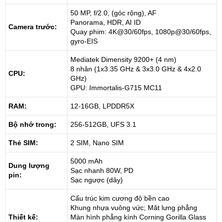
50 MP, f/2.0, (góc rộng), AF
Panorama, HDR, AI ID
Camera trước:
Quay phim: 4K@30/60fps, 1080p@30/60fps,
gyro-EIS
Mediatek Dimensity 9200+ (4 nm)
8 nhân (1x3.35 GHz & 3x3.0 GHz & 4x2.0
CPU:
GHz)
GPU: Immortalis-G715 MC11
RAM:
12-16GB, LPDDR5X
Bộ nhớ trong:
256-512GB, UFS 3.1
Thẻ SIM:
2 SIM, Nano SIM
5000 mAh
Dung lượng
Sạc nhanh 80W, PD
pin:
Sạc ngược (dây)
Cấu trúc kim cương độ bền cao
Khung nhựa vuông vức; Măt lưng phẳng
Thiết kế:
Màn hình phẳng kính Corning Gorilla Glass