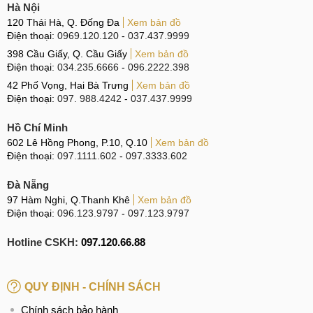
Hà Nội
Minh chứng về sức mạnh khủng khiếp của Dimensity 9200
120 Thái Hà, Q. Đống Đa
Xem bản đồ
Điện thoại:
0969.120.120
-
037.437.9999
Plus là bài thử nghiệm AnTuTu với điểm số lên tới 1,7 triệu
398 Cầu Giấy, Q. Cầu Giấy
Xem bản đồ
điểm (Redmi K60 Ultra) các thiết bị Vivo S18 Pro và S19 Pro
Điện thoại:
034.235.6666
-
096.2222.398
đều đạt trên 1,5 triệu điểm.
42 Phố Vọng, Hai Bà Trưng
Xem bản đồ
Điện thoại:
097. 988.4242
-
037.437.9999
Chip Dimensity 9200 Plus siêu mạnh
Hồ Chí Minh
602 Lê Hồng Phong, P.10, Q.10
Xem bản đồ
Như vậy, OPPO Reno12 Pro sẽ có tốc độ xử lý đa nhiệm vô
Điện thoại:
097.1111.602
-
097.3333.602
cùng nhanh chóng với mọi tác vụ mang đến hiệu năng siêu
mạnh mẽ rất hữu ích cho sử dụng các tác vụ nặng cũng như
Đà Nẵng
97 Hàm Nghi, Q.Thanh Khê
Xem bản đồ
chơi game.
Điện thoại:
096.123.9797
-
097.123.9797
Đánh giá OPPO Reno12 Pro China
Hotline CSKH:
097.120.66.88
Sau đây là phần đánh giá chi tiết về chiếc điện thoại
OPPO Reno12 Pro mới ra mắt.
QUY ĐỊNH - CHÍNH SÁCH
Thiết kế thời trang, siêu đẹp & Màu sắc năng
Chính sách bảo hành