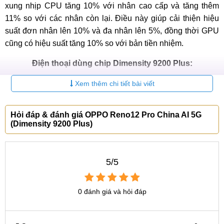
xung nhịp CPU tăng 10% với nhân cao cấp và tăng thêm
11% so với các nhân còn lại. Điều này giúp cải thiện hiệu
suất đơn nhân lên 10% và đa nhân lên 5%, đồng thời GPU
cũng có hiệu suất tăng 10% so với bản tiền nhiệm.
Điện thoại dùng chip Dimensity 9200 Plus:
Xem thêm chi tiết bài viết
Xiaomi
OPPO
Vivo S19
Redmi K60
Reno12 Pro
Pro
Ultra
Hỏi đáp & đánh giá OPPO Reno12 Pro China AI 5G
(Dimensity 9200 Plus)
Dimensity
Dimensity
Dimensity
Chipset
9200 Plus
9200 Plus
9200 Plus
AMOLED
AMOLED
OLED 144Hz
5/5
120Hz
120Hz
6.67 inch,
Màn
6.7 inch, Full
6.78 inch,
1.5K
hình
HD+
1.5K
2600 nit
1200 nit
4500 nit
0 đánh giá và hỏi đáp
(peak)
(peak)
(peak)
50MP (góc
50MP (góc
50MP (góc