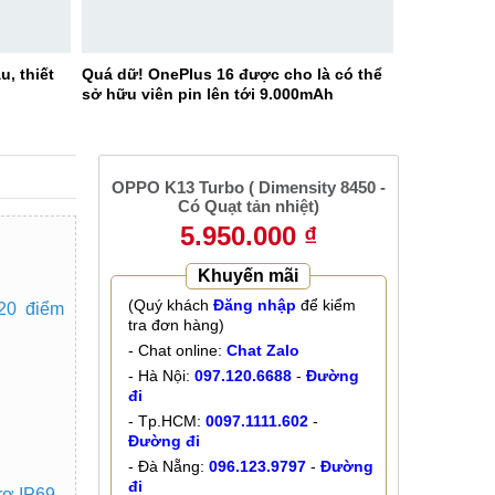
u, thiết
Quá dữ! OnePlus 16 được cho là có thể
sở hữu viên pin lên tới 9.000mAh
OPPO K13 Turbo ( Dimensity 8450 -
Có Quạt tản nhiệt)
5.950.000 ₫
Khuyến mãi
(Quý khách
Đăng nhập
để kiểm
20 điểm
tra đơn hàng)
- Chat online:
Chat Zalo
- Hà Nội:
097.120.6688
-
Đường
đi
- Tp.HCM:
0097.1111.602
-
Đường đi
- Đà Nẵng:
096.123.9797
-
Đường
đi
rợ IP69