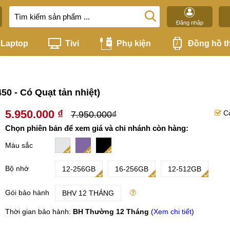
Đăng nhập
Laptop
Tivi
Phụ kiện
Đồng hồ t
50 - Có Quạt tản nhiệt)
5.950.000 ₫
C
7.950.000₫
Chọn phiên bản để xem giá và chi nhánh còn hàng:
Màu sắc
Bộ nhớ
12-256GB
16-256GB
12-512GB
Gói bảo hành
BHV 12 THÁNG
Thời gian bảo hành:
BH Thường 12 Tháng
(
Xem chi tiết
)