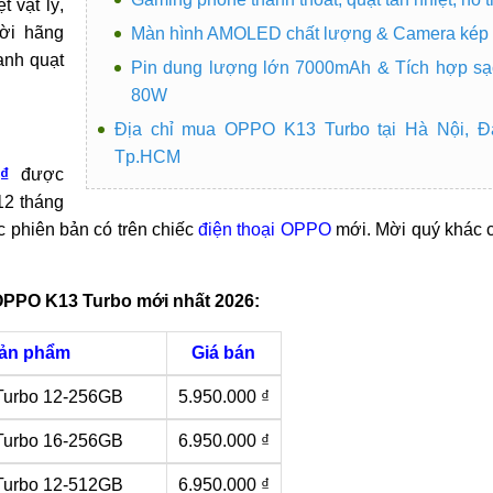
 vật lý,
hời hãng
Màn hình AMOLED chất lượng & Camera kép
anh quạt
Pin dung lượng lớn 7000mAh & Tích hợp sạ
80W
Địa chỉ mua OPPO K13 Turbo tại Hà Nội, Đ
Tp.HCM
₫
được
12 tháng
c phiên bản có trên chiếc
điện thoại OPPO
mới. Mời quý khác 
OPPO K13 Turbo mới nhất 2026:
ản phẩm
Giá bán
urbo 12-256GB
5.950.000 ₫
urbo 16-256GB
6.950.000 ₫
urbo 12-512GB
6.950.000 ₫