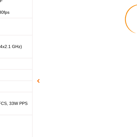
AF
30fps
 4x2.1 GHz)
FCS, 33W PPS
1