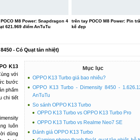
 POCO M8 Power: Snapdragon 4
trên tay POCO M8 Power: Pin trâ
Đạt 621.969 điểm AnTuTu
kế đẹp
8450 - Có Quạt tản nhiệt)
PO K13
Mục lục
Cùng với
OPPO K13 Turbo giá bao nhiêu?
hức bước
OPPO K13 Turbo - Dimensity 8450 - 1.626.1
sản phẩm
AnTuTu
chi tiết
So sánh OPPO K13 Turbo
OPPO K13 Turbo vs OPPO K13 Turbo Pro
imensity
OPPO K13 Turbo vs Realme Neo7 SE
ng luôn
Đánh giá OPPO K13 Turbo
ười dùng
Gaming phone thanh thoát, quạt tản nhiệt, hỗ t