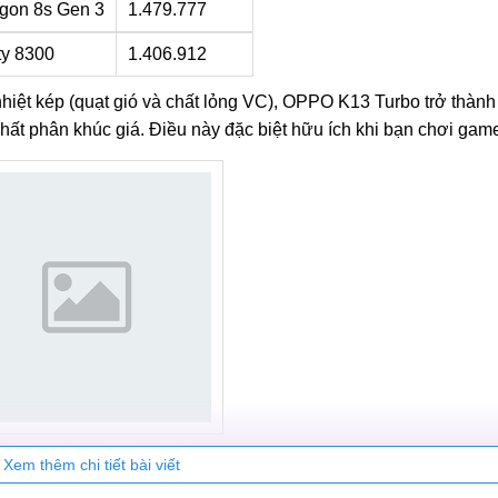
gon 8s Gen 3
1.479.777
ty 8300
1.406.912
nhiệt kép (quạt gió và chất lỏng VC), OPPO K13 Turbo trở thàn
hất phân khúc giá. Điều này đặc biệt hữu ích khi bạn chơi gam
ỳ mạnh mẽ với 1.626.120 điểm AnTuTu
Xem thêm chi tiết bài viết
ông chỉ mang đến cho người dùng nhiều tính năng trải nghi