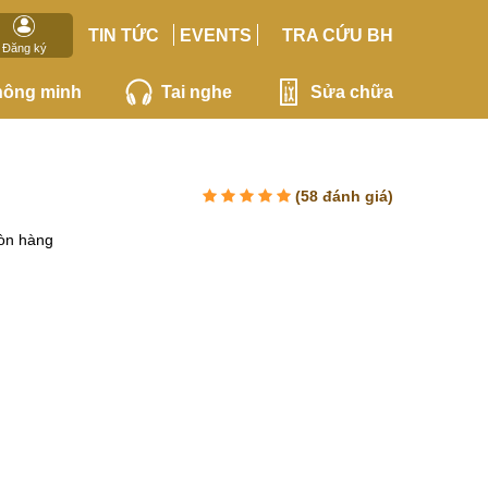
TIN TỨC
EVENTS
TRA CỨU BH
Đăng ký
hông minh
Tai nghe
Sửa chữa
(
58
đánh giá)
òn hàng