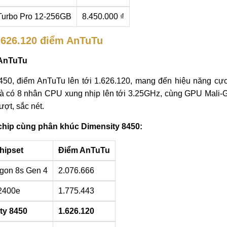
urbo Pro 12-256GB
8.450.000 ₫
.626.120 điểm AnTuTu
 AnTuTu
450, điểm AnTuTu lên tới 1.626.120, mang đến hiệu năng cự
 và có 8 nhân CPU xung nhịp lên tới 3.25GHz, cùng GPU Mali
ợt, sắc nét.
hip cùng phân khúc Dimensity 8450:
hipset
Điểm AnTuTu
gon 8s Gen 4
2.076.666
2400e
1.775.443
ty 8450
1.626.120