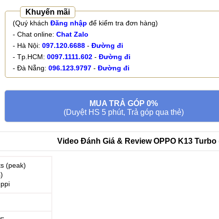
Khuyến mãi
(Quý khách
Đăng nhập
để kiểm tra đơn hàng)
- Chat online:
Chat Zalo
- Hà Nội:
097.120.6688
-
Đường đi
- Tp.HCM:
0097.1111.602
-
Đường đi
- Đà Nẵng:
096.123.9797
-
Đường đi
MUA TRẢ GÓP 0%
(Duyệt HS 5 phút, Trả góp qua thẻ)
Video Đánh Giá & Review OPPO K13 Turbo ( 
s (peak)
)
 ppi