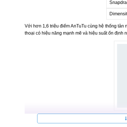
Snapdra
Dimensi
Với hơn 1,6 triệu điểm AnTuTu cùng hệ thống tản 
thoại có hiệu năng mạnh mẽ và hiệu suất ổn định n
Hiệu năng cực k
Với phần mềm ColorOS 15 dựa trên Android 15 kh