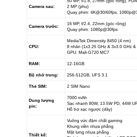
50 MP, f/1.8, 27mm (góc rộng), PD
Camera sau:
2 MP (phụ)
Quay phim: 4K@30/60fps, 1080p@
16 MP, f/2.4, 22mm (góc rộng)
Camera trước:
Quay phim: 1080p@30fps
MediaTek Dimensity 8450 (4 nm)
CPU:
8 nhân (1x3.25 GHz & 3x3.0 GHz &
GPU: Mali-G720 MC7
RAM:
12-16GB
Bộ nhớ trong:
256-512GB, UFS 3.1
Thẻ SIM:
2 SIM Nano
7000 mAh
Dung lượng
Sạc nhanh 80W, 13.5W PD, 44W U
pin:
Hỗ trợ sạc ngược (dây)
Vuông vức đậm chất gaming
Khung viền nhựa phẳng
Mặt lưng nhựa phẳng
Thiết kế: