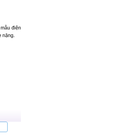
h mẫu điện
e nặng.
ệm mà còn