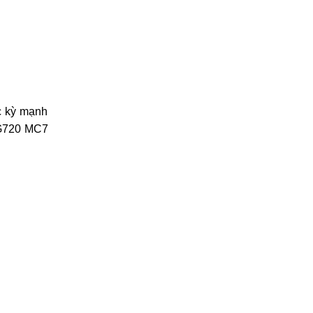
c kỳ mạnh
-G720 MC7