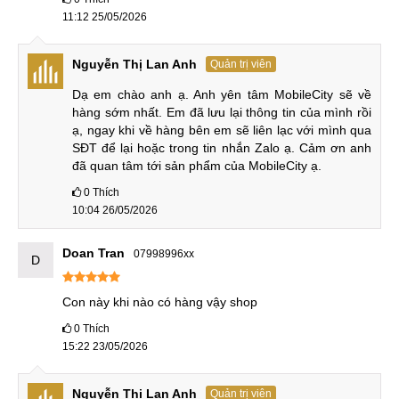
Nay bản UFS 4.1 trên Find X8 Ultra còn nhanh hơn bản tiền
11:12 25/05/2026
nhiệm UFS 4.0 rất nhiều, điều này giúp người dùng mở ứng
dụng, xử lý game nặng, quay video 4K/8K hay sao lưu dữ
Nguyễn Thị Lan Anh
Quản trị viên
liệu đều diễn ra gần như tức thời, mang đến trải nghiệm
Dạ em chào anh ạ. Anh yên tâm MobileCity sẽ về 
mượt mà và ổn định.
hàng sớm nhất. Em đã lưu lại thông tin của mình rồi 
So sánh OPPO Find X8 Ultra
ạ, ngay khi về hàng bên em sẽ liên lạc với mình qua 
SĐT để lại hoặc trong tin nhắn Zalo ạ. Cảm ơn anh 
Sau đây là phần so sánh chi tiết của OPPO Find X8 Ultra
đã quan tâm tới sản phẩm của MobileCity ạ.
với bản tiền nhiệm và người em ra mắt cùng thời
0
Thích
điểm OPPO Find X8s Plus.
10:04 26/05/2026
OPPO Find X8 Ultra vs OPPO Find X7 Ultra
Doan Tran
07998996xx
D
OPPO Find X8 Ultra thay đổi lột xác về thiết kế. Từ kiểu bo
cong mềm mại vớ màn hình cong trên X7 Ultra, chuyển sang
Con này khi nào có hàng vậy shop
thiết kế vuông vức với màn hình phẳng. Như đã biết X7
0
Thích
Ultra hỗ trợ kháng nước rất tốt với IP68, nhưng Find X8
15:22 23/05/2026
Ultra còn kháng được cả nước sôi với chuẩn IP68/IP69.
Nguyễn Thị Lan Anh
Quản trị viên