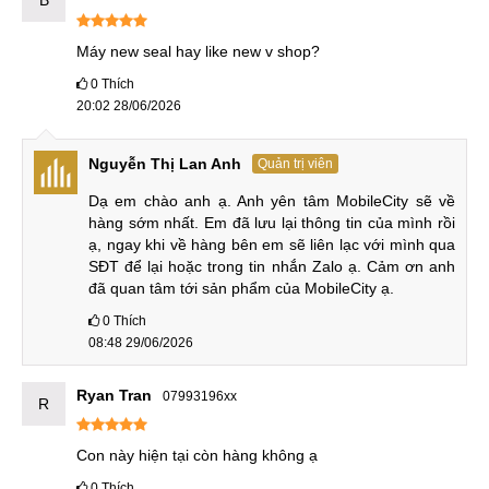
B
hỗ trợ người dùng trong mọi tình huống và hoàn cảnh.
Máy new seal hay like new v shop?
OPPO Find X8 Ultra có RAM 12-16GB & Bộ nhớ trong
256GB-1TB
0
Thích
20:02 28/06/2026
Find X8 Ultra mang đến với 2 phiên bản RAM 12GB và
16GB sử dụng chuẩn LPDDR5X kết hợp bộ nhớ trong từ
Nguyễn Thị Lan Anh
Quản trị viên
256GB, 512GB và 1TB chuẩn UFS 4.1, mang đến hiệu suất
Dạ em chào anh ạ. Anh yên tâm MobileCity sẽ về 
xử lý cực kỳ mượt mà.
hàng sớm nhất. Em đã lưu lại thông tin của mình rồi 
ạ, ngay khi về hàng bên em sẽ liên lạc với mình qua 
SĐT để lại hoặc trong tin nhắn Zalo ạ. Cảm ơn anh 
OPPO Find X8 Ultra có RAM 12-16GB & Bộ nhớ trong
đã quan tâm tới sản phẩm của MobileCity ạ.
256GB-1TB
0
Thích
Có thể bạn chưa biết, chuẩn RAM LPDDR5X cho tốc độ
08:48 29/06/2026
truyền tải dữ liệu cao hơn 30% so với LPDDR5, tối ưu khả
Ryan Tran
07993196xx
năng đa nhiệm và tiết kiệm năng lượng. Với bộ nhớ UFS
R
4.0 cho tốc độ đọc lên đến 4.200MB/s và ghi đạt 2.800MB/s,
nhanh gấp đôi so với UFS 3.1.
Con này hiện tại còn hàng không ạ
0
Thích