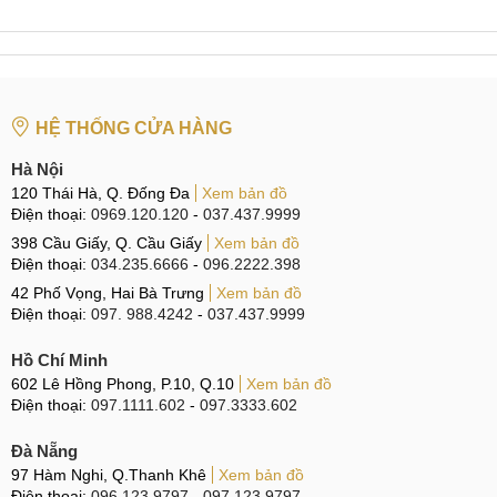
Find X8 Ultra sở hữu viên pin 6100mAh và sạc 100W vượt
trội hơn combo 6000mAh + 80W của Find X8s Plus. Thực tế
sử dụng, thời lượng pin của Find X8 Ultra lâu hơn không
đáng kể, bởi nó có màn hình lớn hơn và độ phân giải 2K
cao hơn.
HỆ THỐNG CỬA HÀNG
Đánh giá OPPO Find X8 Ultra
Hà Nội
120 Thái Hà, Q. Đống Đa
Xem bản đồ
Cùng đánh giá chi tiết về Find X8 Ultra ngay sau đây nhé!
Điện thoại:
0969.120.120
-
037.437.9999
398 Cầu Giấy, Q. Cầu Giấy
Xem bản đồ
Thiết kế thay đổi, IP68/IP69 & 3 màu sắc nổi bật
Điện thoại:
034.235.6666
-
096.2222.398
42 Phố Vọng, Hai Bà Trưng
Xem bản đồ
Find X8 Ultra sở hữu thiết kế cao cấp với khung nhôm
Điện thoại:
097. 988.4242
-
037.437.9999
phẳng và mặt lưng kính phẳng mang đến hình dáng vuông
vức tạo nên sự cứng cáp, mang đến cảm giác sang trọng và
Hồ Chí Minh
hiện đại. Cụm camera hình tròn lớn làm nổi bật ở mặt lưng.
602 Lê Hồng Phong, P.10, Q.10
Xem bản đồ
Điện thoại:
097.1111.602
-
097.3333.602
Đà Nẵng
Thiết kế vuông vức, IP68/IP69
97 Hàm Nghi, Q.Thanh Khê
Xem bản đồ
Điện thoại:
096.123.9797
-
097.123.9797