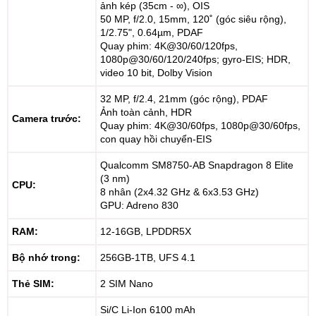
ảnh kép (35cm - ∞), OIS
50 MP, f/2.0, 15mm, 120˚ (góc siêu rộng),
1/2.75", 0.64µm, PDAF
Quay phim: 4K@30/60/120fps,
1080p@30/60/120/240fps; gyro-EIS; HDR,
video 10 bit, Dolby Vision
32 MP, f/2.4, 21mm (góc rộng), PDAF
Ảnh toàn cảnh, HDR
Camera trước:
Quay phim: 4K@30/60fps, 1080p@30/60fps,
con quay hồi chuyển-EIS
Qualcomm SM8750-AB Snapdragon 8 Elite
(3 nm)
CPU:
8 nhân (2x4.32 GHz & 6x3.53 GHz)
GPU: Adreno 830
RAM:
12-16GB, LPDDR5X
Bộ nhớ trong:
256GB-1TB, UFS 4.1
Thẻ SIM:
2 SIM Nano
Si/C Li-Ion 6100 mAh