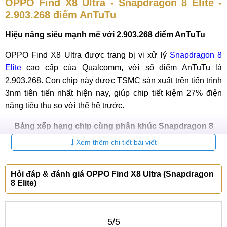
OPPO Find X8 Ultra - Snapdragon 8 Elite -
2.903.268 điểm AnTuTu
Hiệu năng siêu mạnh mẽ với 2.903.268 điểm AnTuTu
OPPO Find X8 Ultra được trang bị vi xử lý
Snapdragon 8
Elite
cao cấp của Qualcomm, với số điểm AnTuTu là
2.903.268. Con chip này được TSMC sản xuất trên tiến trình
3nm tiên tiến nhất hiện nay, giúp chip tiết kiệm 27% điện
năng tiêu thụ so với thế hệ trước.
Bảng xếp hạng chip cùng phân khúc Snapdragon 8
Elite:
Xem thêm chi tiết bài viết
Chipset
Điểm AnTuTu
Hỏi đáp & đánh giá OPPO Find X8 Ultra (Snapdragon
Snapdragon 8 Elite
2.903.268
8 Elite)
Dimensity 9400
2.809.458
5/5
Snapdragon 8 Gen 3
2.064.248