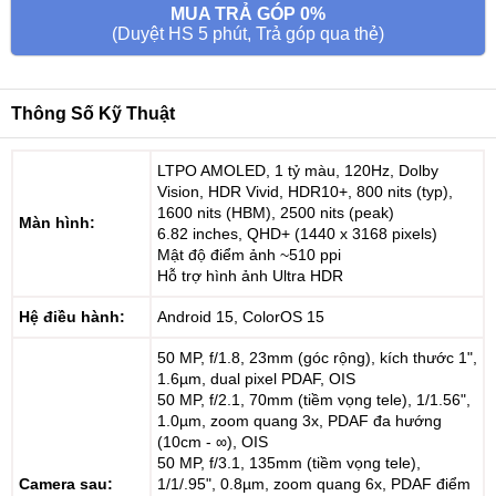
MUA TRẢ GÓP 0%
(Duyệt HS 5 phút, Trả góp qua thẻ)
Thông Số Kỹ Thuật
LTPO AMOLED, 1 tỷ màu, 120Hz, Dolby
Vision, HDR Vivid, HDR10+, 800 nits (typ),
1600 nits (HBM), 2500 nits (peak)
Màn hình:
6.82 inches, QHD+ (1440 x 3168 pixels)
Mật độ điểm ảnh ~510 ppi
Hỗ trợ hình ảnh Ultra HDR
Hệ điều hành:
Android 15, ColorOS 15
50 MP, f/1.8, 23mm (góc rộng), kích thước 1",
1.6µm, dual pixel PDAF, OIS
50 MP, f/2.1, 70mm (tiềm vọng tele), 1/1.56",
1.0µm, zoom quang 3x, PDAF đa hướng
(10cm - ∞), OIS
50 MP, f/3.1, 135mm (tiềm vọng tele),
Camera sau:
1/1/.95", 0.8µm, zoom quang 6x, PDAF điểm