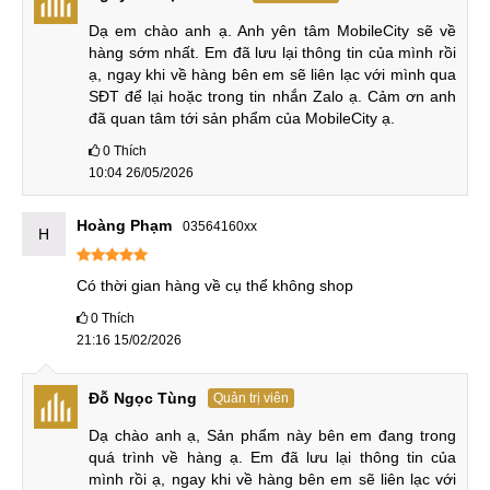
Điểm nâng cấp tiếp theo là cảm biến vân tay của OPPO
Dạ em chào anh ạ. Anh yên tâm MobileCity sẽ về 
Find X8 Ultra đã là siêu âm dưới màn hình trong khi cũng
hàng sớm nhất. Em đã lưu lại thông tin của mình rồi 
thao tác bên trong màn hình nhưng vân tay của bản tiền
ạ, ngay khi về hàng bên em sẽ liên lạc với mình qua 
nhiệm là quang học kém ổn định hơn.
SĐT để lại hoặc trong tin nhắn Zalo ạ. Cảm ơn anh 
đã quan tâm tới sản phẩm của MobileCity ạ.
0
Thích
OPPO Find X8 Ultra vs OPPO Find X7 Ultra
10:04 26/05/2026
Nghịch lý là độ sáng màn hình OPPO Find X8 Ultra lại thấp
Hoàng Phạm
03564160xx
hơn thế hệ trước. Tuy nhiên độ sáng tối đa toàn màn hình
H
1600nit của X8 Ultra cũng đã đủ cho người dùng sử dụng
tốt ngoài trời không cần đến 2600nit như X7 Ultra.
Có thời gian hàng về cụ thể không shop
0
Thích
Hiệu năng cũng là sự nâng cấp lớn, khi OPPO Find X8 Ultra
21:16 15/02/2026
có chip Snapdragon 8 Elite (3nm) đạt gần 3 triệu điểm
AnTuTu còn X7 Ultra đạt hơn 2 triệu điểm với Snapdragon 8
Đỗ Ngọc Tùng
Quản trị viên
Gen 3.
Dạ chào anh ạ, Sản phẩm này bên em đang trong 
Không chỉ vậy, OPPO Find X8 Ultra còn sở hữu viên pin
quá trình về hàng ạ. Em đã lưu lại thông tin của 
mình rồi ạ, ngay khi về hàng bên em sẽ liên lạc với 
6100mAh cho thời gian sử dụng lâu dài hơn pin 5000mAh